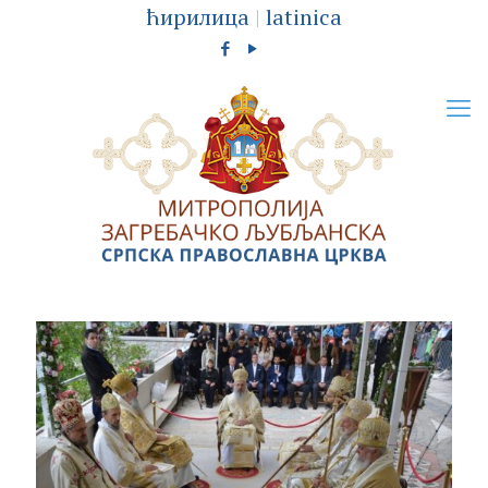
ћирилица
|
latinica