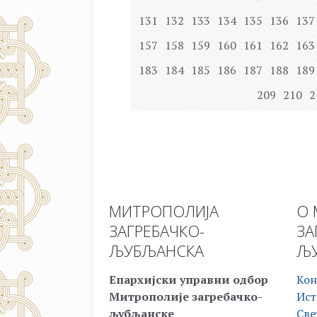
131
132
133
134
135
136
137
157
158
159
160
161
162
163
183
184
185
186
187
188
189
209
210
2
МИТРОПОЛИЈА
О 
ЗАГРЕБАЧКО-
ЗА
ЉУБЉАНСКА
ЉУ
Епархијски управни одбор
Кон
Митрополије загребачко-
Ист
љубљанске
Све