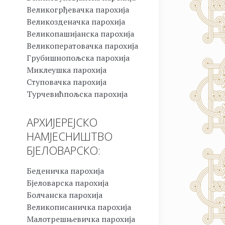
Великогрђевачка парохија
Великозденачка парохија
Великопашијанска парохија
Великоператовачка парохија
Грубишнопољска парохија
Миклеушка парохија
Ступовачка парохија
Турчевићпољска парохија
АРХИЈЕРЕЈСКО
НАМЈЕСНИШТВО
БЈЕЛОВАРСКО:
Беденичка парохија
Бјеловарска парохија
Болчанска парохија
Великописаничка парохија
Малотрешњевичка парохија