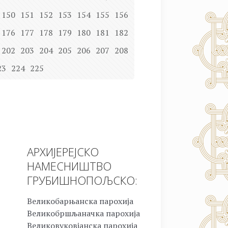
150
151
152
153
154
155
156
176
177
178
179
180
181
182
202
203
204
205
206
207
208
23
224
225
АРХИЈЕРЕЈСКО
НАМЕСНИШТВО
ГРУБИШНОПОЉСКО:
Великобарњанска парохија
Великобршљаначка парохија
Великовуковјанска парохија