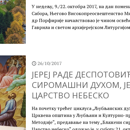
У недељу, 9./22. октобра 2017, на дан поме
Сабора, Његово Високопреосвештенство Ми
др Порфирије началствовао је чином освеће
Гаврила и светом архијерејском Литургијом
26/10/2017
ЈЕРЕЈ РАДЕ ДЕСПОТОВИ
СИРОМАШНИ ДУХОМ, ЈЕ
ЦАРСТВО НЕБЕСКО
На почетку трећег циклуса „Љубљанских дух
Црквена општина у Љубљани и Културно-пр
Методије“, предавање на тему „Блажени си
Царство небеско“ одржао је, у суботу 21. ок