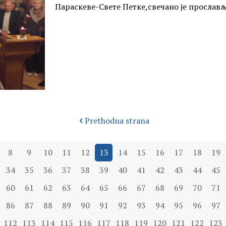
Параскеве-Свете Петке,свечано је прослављ
Prethodna strana
8
9
10
11
12
13
14
15
16
17
18
19
34
35
36
37
38
39
40
41
42
43
44
45
60
61
62
63
64
65
66
67
68
69
70
71
86
87
88
89
90
91
92
93
94
95
96
97
112
113
114
115
116
117
118
119
120
121
122
123