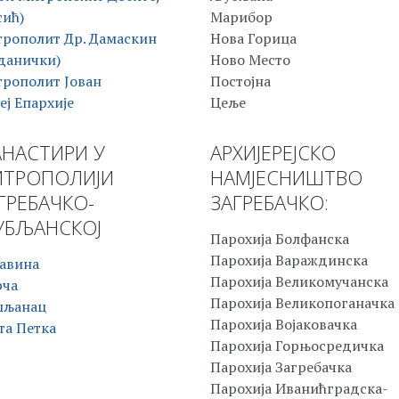
сић)
Марибор
рополит Др. Дамаскин
Нова Горица
данички)
Ново Место
рополит Јован
Постојна
еј Епархије
Цеље
НАСТИРИ У
АРХИЈЕРЕЈСКО
ТРОПОЛИЈИ
НАМЈЕСНИШТВО
ГРЕБАЧКО-
ЗАГРЕБАЧКО:
БЉАНСКОЈ
Парохија Болфанска
Парохија Вараждинска
авина
Парохија Великомучанска
рча
Парохија Великопоганачка
шљанац
Парохија Војаковачка
та Петка
Парохија Горњосредичка
Парохија Загребачка
Парохија Иванићградска-