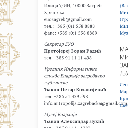
Илица 7/ИИ, 10000 Загреб,
(Ва
Хрватска
Мит
euozagreb@gmail.com
(Гр
тел.: +385 (0)1 558 8888
Мит
факс: +385 (0)1 558 8889
Муз
Секретар ЕУО
МА
Протојереј Зоран Радић
МИ
тел: +385 91 11 11 498
ЗА
Уредник Информативне
ЉУ
службе Епархије загребачко-
љубљанске
Леп
Ђакон Петар Козакијевић
Ма
тел: +386 51 429 598
Бр
info.mitropolija.zagrebacka@gmail.com
Све
Музеј Епархије
Ђакон Александар Лукић
тел: +385 91 111 1783