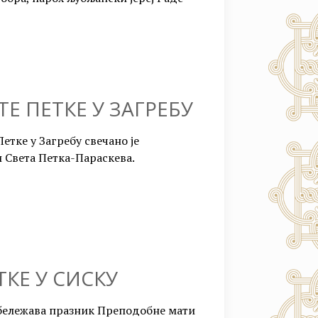
Е ПЕТКЕ У ЗАГРЕБУ
тке у Загребу свечано је
 Света Петка-Параскева.
ТКЕ У СИСКУ
 обележава празник Преподобне мати