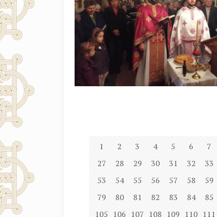
1
2
3
4
5
6
7
27
28
29
30
31
32
33
53
54
55
56
57
58
59
79
80
81
82
83
84
85
105
106
107
108
109
110
111