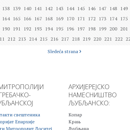
138
139
140
141
142
143
144
145
146
147
148
149
164
165
166
167
168
169
170
171
172
173
174
175
190
191
192
193
194
195
196
197
198
199
200
201
11
212
213
214
215
216
217
218
219
220
221
222
2
Sledeća strana
МИТРОПОЛИЈИ
АРХИЈЕРЕЈСКО
ГРЕБАЧКО-
НАМЕСНИШТВО
БЉАНСКОЈ
ЉУБЉАНСКО:
такти свештеника
Копар
оријат Епархије
Крањ
ти Митрополит Доситеј
Љубљана