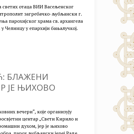
на светих отаца ВИИ Васељенског
трополит загребачко-љубљански г.
ња парохијског храма св. архангела
 у Челинцу у епархији бањалучкој.
Ћ: БЛАЖЕНИ
Р ЈЕ ЊИХОВО
овних вечери“, које организују
освјетни центар „Свети Кирило и
ромашни духом, јер је њихово
тобра, парох љубљански јереј Раде