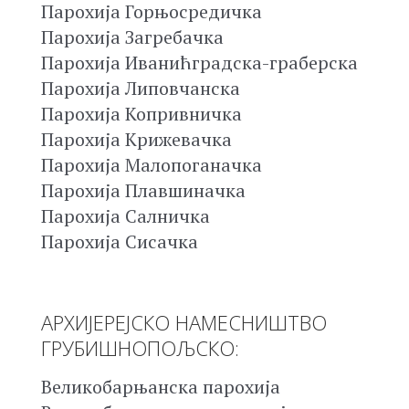
Парохија Горњосредичка
Парохија Загребачка
Парохија Иванићградска-граберска
Парохија Липовчанска
Парохија Копривничка
Парохија Крижевачка
Парохија Малопоганачка
Парохија Плавшиначка
Парохија Салничка
Парохија Сисачка
АРХИЈЕРЕЈСКО НАМЕСНИШТВО
ГРУБИШНОПОЉСКО:
Великобарњанска парохија