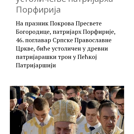
Порфирија
На празник Покрова Пресвете
Богородице, патријарх Порфирије,
46. поглавар Српске Православне
Цркве, биће устоличен у древни
патријарашки трон у Пећкој
Патријаршији