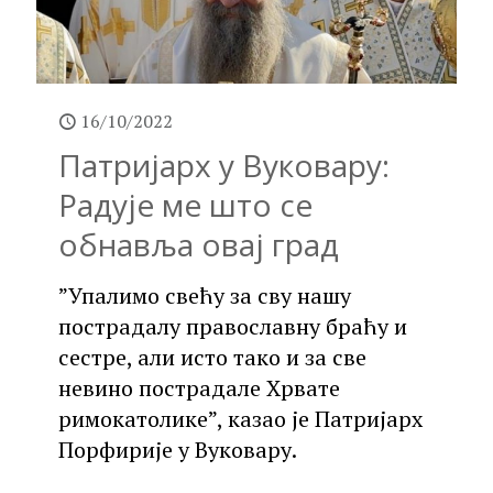
16/10/2022
Патријарх у Вуковару:
Радује ме што се
обнавља овај град
”Упалимо свећу за сву нашу
пострадалу православну браћу и
сестре, али исто тако и за све
невино пострадале Хрвате
римокатолике”, казао је Патријарх
Порфирије у Вуковару.