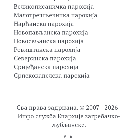
Великописаничка парохија
Малотрешњевичка парохија
Нарћанска парохија
Новопављанска парохија
Новосељанска парохија
Ровиштанска парохија
Северинска парохија
Сријеђанска парохија
Српскокапелска парохија
Сва права задржана. © 2007 - 2026 -
Инфо служба Епархије загребачко-
љубљанске.