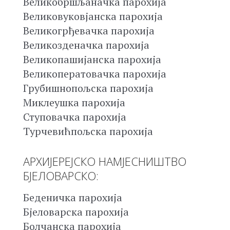
Великобршљаначка парохија
Великовуковјанска парохија
Великогрђевачка парохија
Великозденачка парохија
Великопашијанска парохија
Великоператовачка парохија
Грубишнопољска парохија
Миклеушка парохија
Ступовачка парохија
Турчевићпољска парохија
АРХИЈЕРЕЈСКО НАМЈЕСНИШТВО
БЈЕЛОВАРСКО:
Беденичка парохија
Бјеловарска парохија
Болчанска парохија