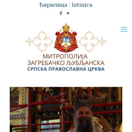
ћирилица
|
latinica