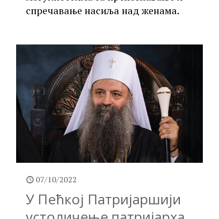
спречавање насиља над женама.
07/10/2022
У Пећкој Патријаршији
устоличење патријарха