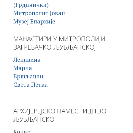
(Грданички)
Митрополит Јован
Музеј Епархије
МАНАСТИРИ У МИТРОПОЛИЈИ
ЗАГРЕБАЧКО-ЉУБЉАНСКОЈ
Лепавина
Марча
Бршљанац
Света Петка
АРХИЈЕРЕЈСКО НАМЕСНИШТВО
ЉУБЉАНСКО:
Копар