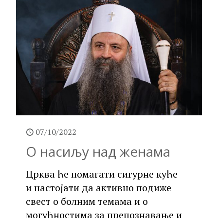
07/10/2022
О насиљу над женама
Црква ће помагати сигурне куће
и настојати да активно подиже
свест о болним темама и о
могућностима за препознавање и