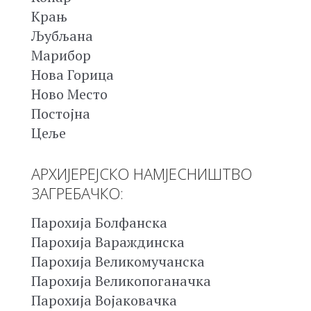
Крањ
Љубљана
Марибор
Нова Горица
Ново Место
Постојна
Цеље
АРХИЈЕРЕЈСКО НАМЈЕСНИШТВО
ЗАГРЕБАЧКО:
Парохија Болфанска
Парохија Вараждинска
Парохија Великомучанска
Парохија Великопоганачка
Парохија Војаковачка