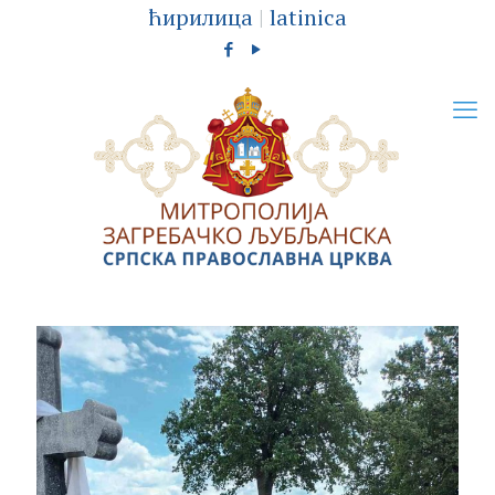
ћирилица
|
latinica