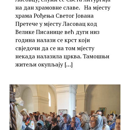
на дан храмовне славе. На мјесту
храма Рођења Светог Јована
Претече у мјесту Ласовац код
Велике Писанице већ дуги низ
година налази се крст који
свједочи да се на том мјесту
некада налазила црква. Тамошњи
житељи окупљају
[…]