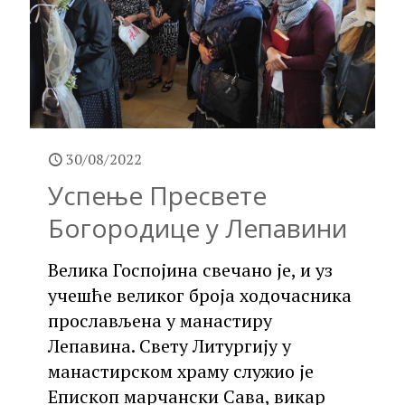
30/08/2022
Успење Пресвете
Богородице у Лепавини
Велика Госпојина свечано је, и уз
учешће великог броја ходочасника
прослављена у манастиру
Лепавина. Свету Литургију у
манастирском храму служио је
Епископ марчански Сава, викар