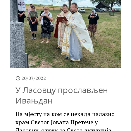
20/07/2022
У Ласовцу прослављен
Ивањдан
На мјесту на ком се некада налазио
храм Светог Јована Претече у
Ласовцу, служи се Света литургија