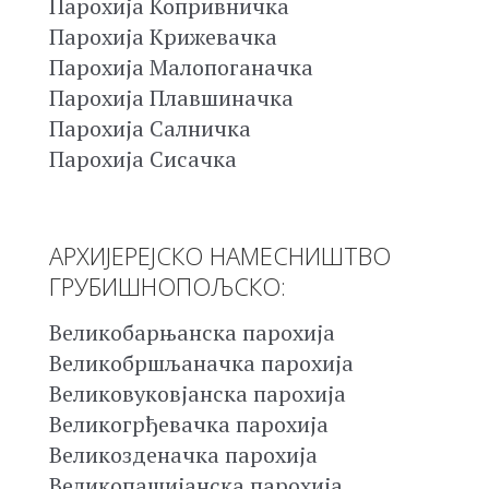
Парохија Копривничка
Парохија Крижевачка
Парохија Малопоганачка
Парохија Плавшиначка
Парохија Салничка
Парохија Сисачка
АРХИЈЕРЕЈСКО НАМЕСНИШТВО
ГРУБИШНОПОЉСКО:
Великобарњанска парохија
Великобршљаначка парохија
Великовуковјанска парохија
Великогрђевачка парохија
Великозденачка парохија
Великопашијанска парохија