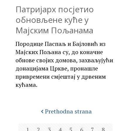
Патријарх посјетио
обновљене куће у
Мајским Пољанама
Породице Паспаљ и Бајловић из
Мајских Пољана су, до коначне
обнове својих домова, захваљујући
донацијама Цркве, пронашле
привремени смјештај у дрвеним
кућама.
Prethodna strana
1
2
3
4
5
6
7
8