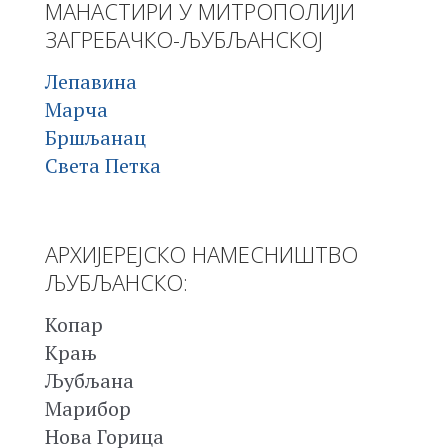
МАНАСТИРИ У МИТРОПОЛИЈИ
ЗАГРЕБАЧКО-ЉУБЉАНСКОЈ
Лепавина
Марча
Бршљанац
Света Петка
АРХИЈЕРЕЈСКО НАМЕСНИШТВО
ЉУБЉАНСКО:
Копар
Крањ
Љубљана
Марибор
Нова Горица