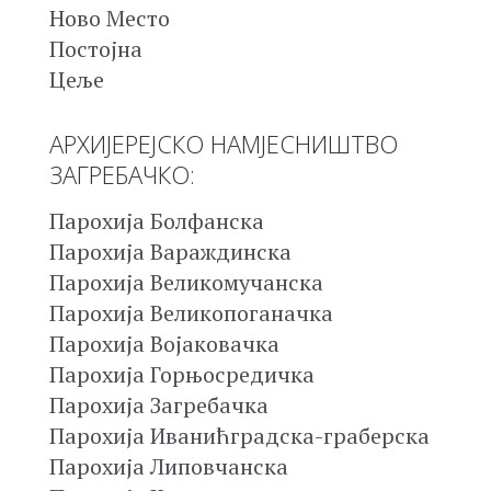
Ново Место
Постојна
Цеље
АРХИЈЕРЕЈСКО НАМЈЕСНИШТВО
ЗАГРЕБАЧКО:
Парохија Болфанска
Парохија Вараждинска
Парохија Великомучанска
Парохија Великопоганачка
Парохија Војаковачка
Парохија Горњосредичка
Парохија Загребачка
Парохија Иванићградска-граберска
Парохија Липовчанска