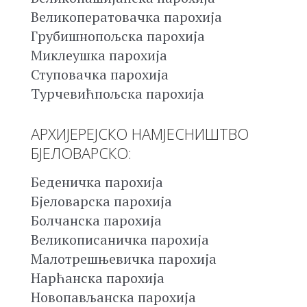
Великоператовачка парохија
Грубишнопољска парохија
Миклеушка парохија
Ступовачка парохија
Турчевићпољска парохија
АРХИЈЕРЕЈСКО НАМЈЕСНИШТВО
БЈЕЛОВАРСКО:
Беденичка парохија
Бјеловарска парохија
Болчанска парохија
Великописаничка парохија
Малотрешњевичка парохија
Нарћанска парохија
Новопављанска парохија