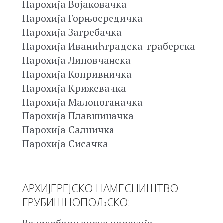
Парохија Војаковачка
Парохија Горњосредичка
Парохија Загребачка
Парохија Иванићградска-граберска
Парохија Липовчанска
Парохија Копривничка
Парохија Крижевачка
Парохија Малопоганачка
Парохија Плавшиначка
Парохија Салничка
Парохија Сисачка
АРХИЈЕРЕЈСКО НАМЕСНИШТВО
ГРУБИШНОПОЉСКО:
Великобарњанска парохија