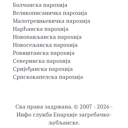
Болчанска парохија
Великописаничка парохија
Малотрешњевичка парохија
Нарћанска парохија
Новопављанска парохија
Новосељанска парохија
Ровиштанска парохија
Северинска парохија
Сријеђанска парохија
Српскокапелска парохија
Сва права задржана. © 2007 - 2026 -
Инфо служба Епархије загребачко-
љубљанске.