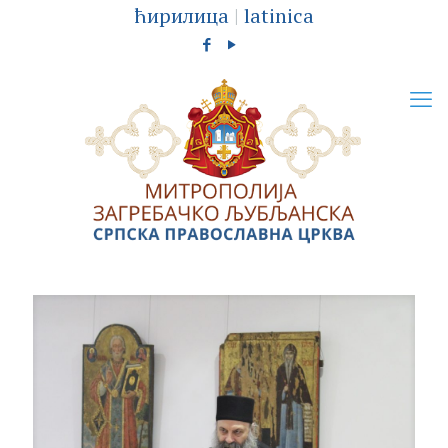
ћирилица
|
latinica