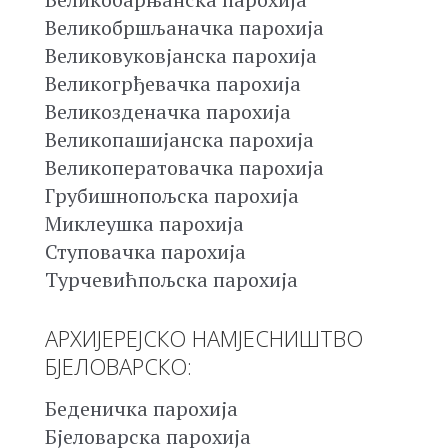
Великобршљаначка парохија
Великовуковјанска парохија
Великогрђевачка парохија
Великозденачка парохија
Великопашијанска парохија
Великоператовачка парохија
Грубишнопољска парохија
Миклеушка парохија
Ступовачка парохија
Турчевићпољска парохија
АРХИЈЕРЕЈСКО НАМЈЕСНИШТВО
БЈЕЛОВАРСКО:
Беденичка парохија
Бјеловарска парохија