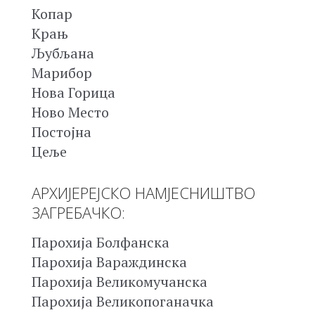
Копар
Крањ
Љубљана
Марибор
Нова Горица
Ново Место
Постојна
Цеље
АРХИЈЕРЕЈСКО НАМЈЕСНИШТВО
ЗАГРЕБАЧКО:
Парохија Болфанска
Парохија Вараждинска
Парохија Великомучанска
Парохија Великопоганачка