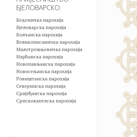
БЈЕЛОВАРСКО:
Беденичка парохија
Бјеловарска парохија
Болчанска парохија
Великописаничка парохија
Малотрешњевичка парохија
Нарћанска парохија
Новопављанска парохија
Новосељанска парохија
Ровиштанска парохија
Северинска парохија
Сријеђанска парохија
Српскокапелска парохија