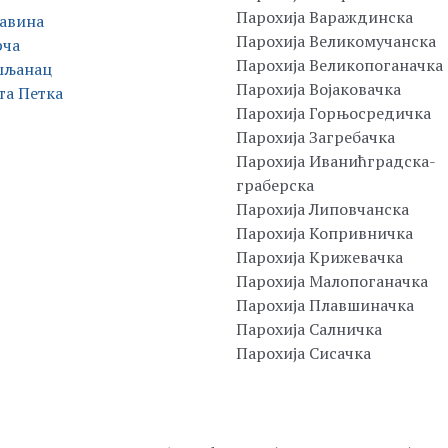
Парохија Вараждинска
авина
Парохија Великомучанска
рча
Парохија Великопоганачка
шљанац
Парохија Војаковачка
та Петка
Парохија Горњосредичка
Парохија Загребачка
Парохија Иванићградска-
граберска
Парохија Липовчанска
Парохија Копривничка
Парохија Крижевачка
Парохија Малопоганачка
Парохија Плавшиначка
Парохија Салничка
Парохија Сисачка