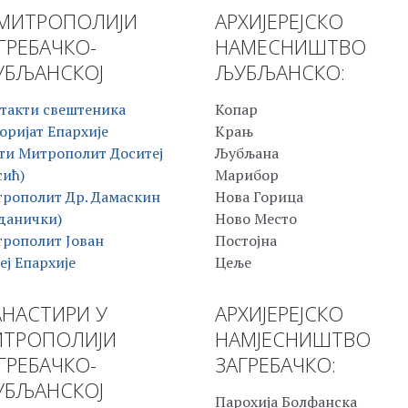
МИТРОПОЛИЈИ
АРХИЈЕРЕЈСКО
ГРЕБАЧКО-
НАМЕСНИШТВО
БЉАНСКОЈ
ЉУБЉАНСКО:
такти свештеника
Копар
оријат Епархије
Крањ
ти Митрополит Доситеј
Љубљана
сић)
Марибор
рополит Др. Дамаскин
Нова Горица
данички)
Ново Место
рополит Јован
Постојна
еј Епархије
Цеље
НАСТИРИ У
АРХИЈЕРЕЈСКО
ТРОПОЛИЈИ
НАМЈЕСНИШТВО
ГРЕБАЧКО-
ЗАГРЕБАЧКО:
БЉАНСКОЈ
Парохија Болфанска