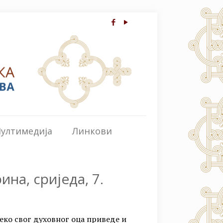
ултимедија
Линкови
ина, сриједа, 7.
преко свог духовног оца приведе и