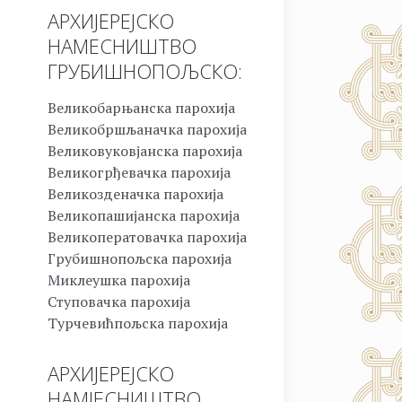
АРХИЈЕРЕЈСКО
НАМЕСНИШТВО
ГРУБИШНОПОЉСКО:
Великобарњанска парохија
Великобршљаначка парохија
Великовуковјанска парохија
Великогрђевачка парохија
Великозденачка парохија
Великопашијанска парохија
Великоператовачка парохија
Грубишнопољска парохија
Миклеушка парохија
Ступовачка парохија
Турчевићпољска парохија
АРХИЈЕРЕЈСКО
НАМЈЕСНИШТВО