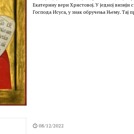
Екатерину вери Христовој. У једној визији 
Господа Исуса, у знак обручења Њему. Тај п
08/12/2022