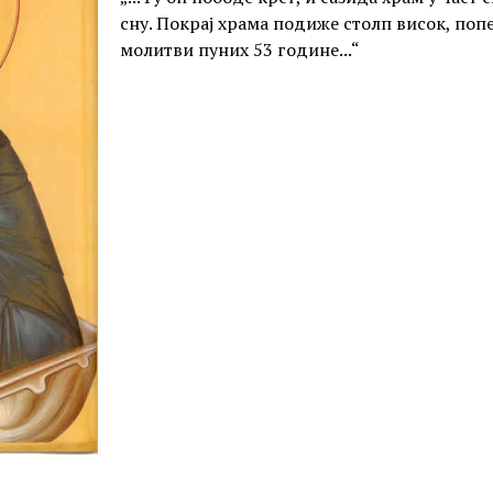
сну. Покрај храма подиже столп висок, попе
молитви пуних 53 године...“