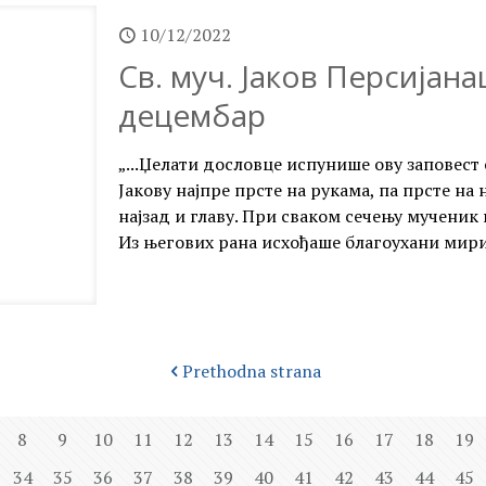
10/12/2022
Св. муч. Јаков Персијанац
децембар
„...Џелати дословце испунише ову заповест
Јакову најпре прсте на рукама, па прсте на 
најзад и главу. При сваком сечењу мученик
Из његових рана исхођаше благоухани мирис
Prethodna strana
8
9
10
11
12
13
14
15
16
17
18
19
34
35
36
37
38
39
40
41
42
43
44
45