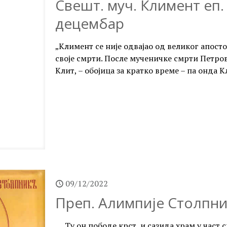
Свешт. муч. Климент еп. 
децембар
„Климент се није одвајао од великог апосто
своје смрти. После мученичке смрти Петро
Клит, – обојица за кратко време – па онда 
09/12/2022
Преп. Алимпије Столпник
„...Ту он пободе крст, и сазида храм у част с