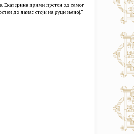
св. Екатерина прими прстен од самог
рстен до данас стоји на руци њеној.“