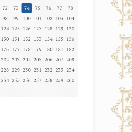
72
73
74
75
76
77
78
98
99
100
101
102
103
104
124
125
126
127
128
129
130
150
151
152
153
154
155
156
176
177
178
179
180
181
182
202
203
204
205
206
207
208
228
229
230
231
232
233
234
254
255
256
257
258
259
260