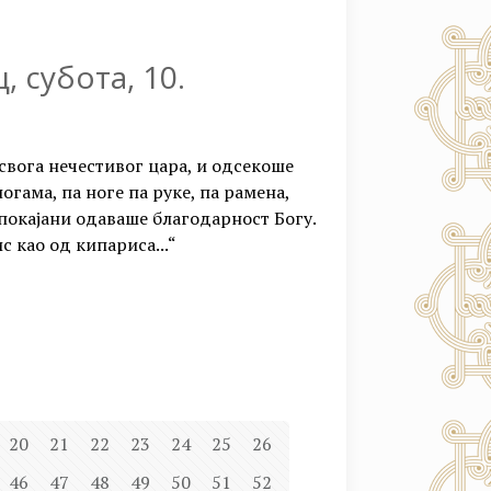
, субота, 10.
 свога нечестивог цара, и одсекоше
ногама, па ноге па руке, па рамена,
 покајани одаваше благодарност Богу.
 као од кипариса...“
20
21
22
23
24
25
26
46
47
48
49
50
51
52