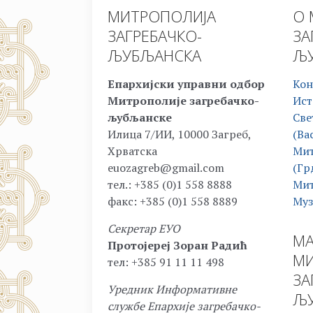
МИТРОПОЛИЈА
О 
ЗАГРЕБАЧКО-
ЗА
ЉУБЉАНСКА
ЉУ
Епархијски управни одбор
Кон
Митрополије загребачко-
Ист
љубљанске
Све
Илица 7/ИИ, 10000 Загреб,
(Ва
Хрватска
Мит
euozagreb@gmail.com
(Гр
тел.: +385 (0)1 558 8888
Мит
факс: +385 (0)1 558 8889
Муз
Секретар ЕУО
МА
Протојереј Зоран Радић
МИ
тел: +385 91 11 11 498
ЗА
Уредник Информативне
ЉУ
службе Епархије загребачко-