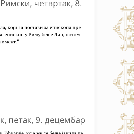
Римски, четвртак, 8.
ла, који га постави за епископа пре
ве епископ у Риму беше Лин, потом
Климент.“
, петак, 9. децембар
в. Ефимије, која му се беше јавила на