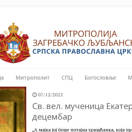
ја
Митрополит
СПЦ
Богословље
М
07/12/2022
Св. вел. мученица Екатер
децембар
„А мајка јој беше потајна хришћанка, која 