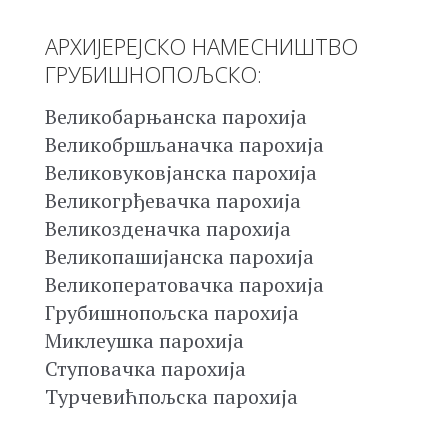
АРХИЈЕРЕЈСКО НАМЕСНИШТВО
ГРУБИШНОПОЉСКО:
Великобарњанска парохија
Великобршљаначка парохија
Великовуковјанска парохија
Великогрђевачка парохија
Великозденачка парохија
Великопашијанска парохија
Великоператовачка парохија
Грубишнопољска парохија
Миклеушка парохија
Ступовачка парохија
Турчевићпољска парохија