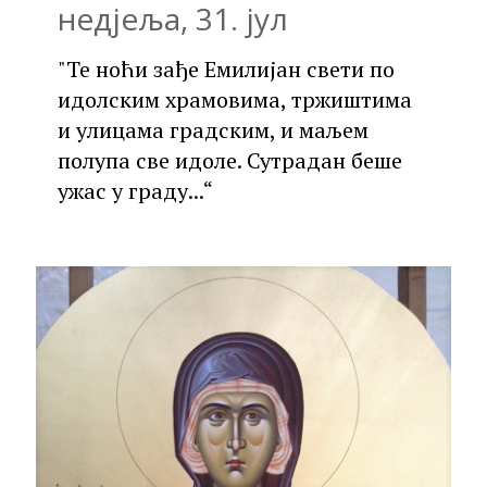
недјеља, 31. јул
"Те ноћи зађе Емилијан свети по
идолским храмовима, тржиштима
и улицама градским, и маљем
полупа све идоле. Сутрадан беше
ужас у граду...“