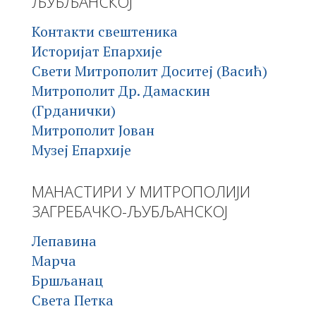
ЉУБЉАНСКОЈ
Контакти свештеника
Историјат Епархије
Свети Митрополит Доситеј (Васић)
Митрополит Др. Дамаскин
(Грданички)
Митрополит Јован
Музеј Епархије
МАНАСТИРИ У МИТРОПОЛИЈИ
ЗАГРЕБАЧКО-ЉУБЉАНСКОЈ
Лепавина
Марча
Бршљанац
Света Петка