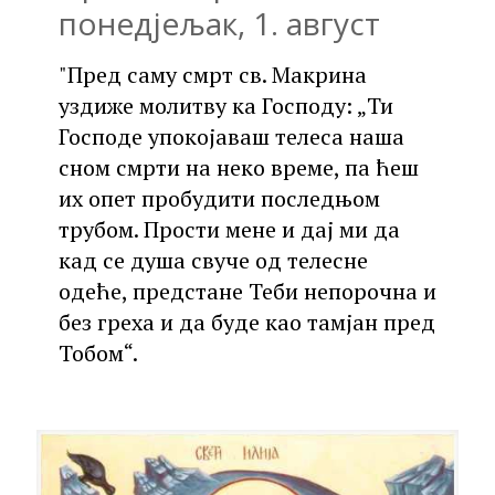
понедјељак, 1. август
"Пред саму смрт св. Макрина
уздиже молитву ка Господу: „Ти
Господе упокојаваш телеса наша
сном смрти на неко време, па ћеш
их опет пробудити последњом
трубом. Прости мене и дај ми да
кад се душа свуче од телесне
одеће, предстане Теби непорочна и
без греха и да буде као тамјан пред
Тобом“.