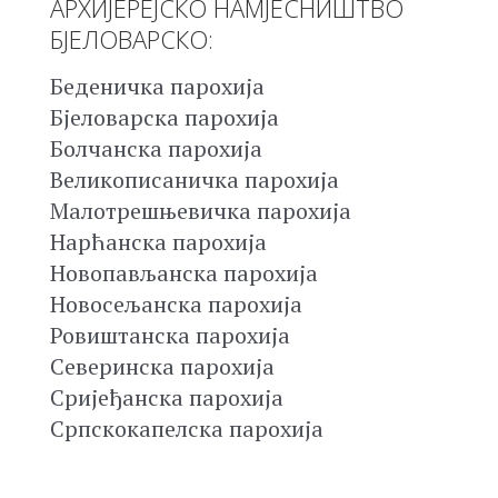
АРХИЈЕРЕЈСКО НАМЈЕСНИШТВО
БЈЕЛОВАРСКО:
Беденичка парохија
Бјеловарска парохија
Болчанска парохија
Великописаничка парохија
Малотрешњевичка парохија
Нарћанска парохија
Новопављанска парохија
Новосељанска парохија
Ровиштанска парохија
Северинска парохија
Сријеђанска парохија
Српскокапелска парохија