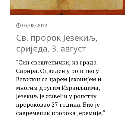
03/08/2022
Св. пророк Језекиљ,
сриједа, 3. август
"Син свештенички, из града
Сарира. Одведен у ропство у
Вавилон са царем Јехонијем и
многим другим Израиљцима,
Језекиљ је живећи у ропству
пророковао 27 година. Био је
савременик пророка Јеремије.“