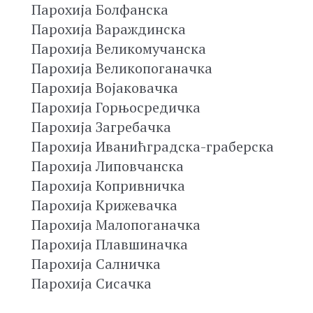
Парохија Болфанска
Парохија Вараждинска
Парохија Великомучанска
Парохија Великопоганачка
Парохија Војаковачка
Парохија Горњосредичка
Парохија Загребачка
Парохија Иванићградска-граберска
Парохија Липовчанска
Парохија Копривничка
Парохија Крижевачка
Парохија Малопоганачка
Парохија Плавшиначка
Парохија Салничка
Парохија Сисачка