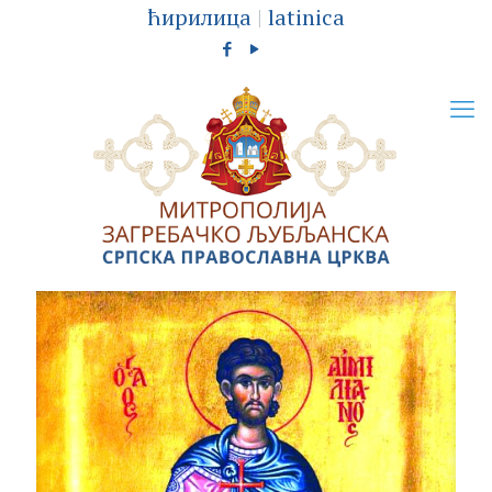
ћирилица
|
latinica