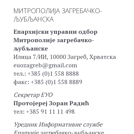
МИТРОПОЛИЈА ЗАГРЕБАЧКО-
ЉУБЉАНСКА
Епархијски управни одбор
Митрополије загребачко-
љубљанске
Илица 7/ИИ, 10000 Загреб, Хрватска
euozagreb@gmail.com
тел.: +385 (0)1 558 8888
факс: +385 (0)1 558 8889
Секретар ЕУО
Протојереј Зоран Радић
тел: +385 91 11 11 498
Уредник Информативне службе
Епархије загребачко-љубљанске