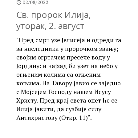
02/08/2022
Св. пророк Илија,
уторак, 2. август
"Пред смрт узе Јелисеја и одреди га
за наследника у пророчком звању;
својим огртачем пресече воду у
Јордану: и најзад би узет на небо у
огњеним колима са огњеним
коњима. На Тавору јавио се заједно
с Мојсејем Господу нашем Исусу
Христу. Пред крај света опет ће се
Илија јавити, да сузбије силу
Антихристову (Откр. 11)“.