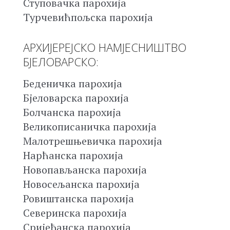
Ступовачка парохија
Турчевићпољска парохија
АРХИЈЕРЕЈСКО НАМЈЕСНИШТВО
БЈЕЛОВАРСКО:
Беденичка парохија
Бјеловарска парохија
Болчанска парохија
Великописаничка парохија
Малотрешњевичка парохија
Нарћанска парохија
Новопављанска парохија
Новосељанска парохија
Ровиштанска парохија
Северинска парохија
Сријеђанска парохија