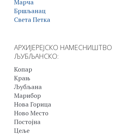
Марча
Бршљанац
Света Петка
АРХИЈЕРЕЈСКО НАМЕСНИШТВО
ЉУБЉАНСКО:
Копар
Крањ
Љубљана
Марибор
Нова Горица
Ново Место
Постојна
Цеље