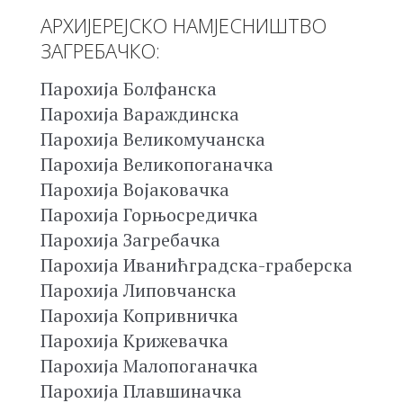
АРХИЈЕРЕЈСКО НАМЈЕСНИШТВО
ЗАГРЕБАЧКО:
Парохија Болфанска
Парохија Вараждинска
Парохија Великомучанска
Парохија Великопоганачка
Парохија Војаковачка
Парохија Горњосредичка
Парохија Загребачка
Парохија Иванићградска-граберска
Парохија Липовчанска
Парохија Копривничка
Парохија Крижевачка
Парохија Малопоганачка
Парохија Плавшиначка