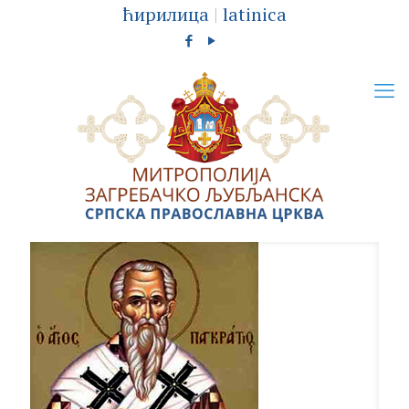
ћирилица
|
latinica