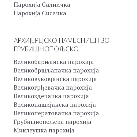
Парохија Салничка
Парохија Сисачка
АРХИЈЕРЕЈСКО НАМЕСНИШТВО
ГРУБИШНОПОЉСКО:
Великобарњанска парохија
Великобршљаначка парохија
Великовуковјанска парохија
Великогрђевачка парохија
Великозденачка парохија
Великопашијанска парохија
Великоператовачка парохија
Грубишнопољска парохија
Миклеушка парохија