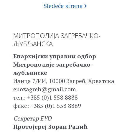
Sledeća strana
МИТРОПОЛИЈА ЗАГРЕБАЧКО-
ЉУБЉАНСКА
Епархијски управни одбор
Митрополије загребачко-
љубљанске
Илица 7/ИИ, 10000 Загреб, Хрватска
euozagreb@gmail.com
тел.: +385 (0)1 558 8888
факс: +385 (0)1 558 8889
Секретар ЕУО
Протојереј Зоран Радић