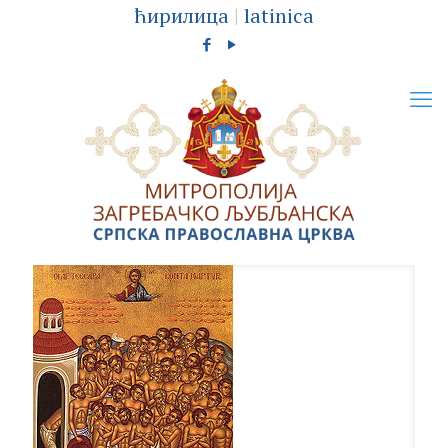
ћирилица
|
latinica