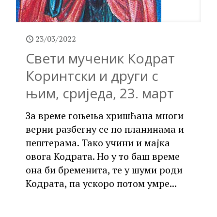
23/03/2022
Свети мученик Кодрат
Коринтски и други с
њим, сриједа, 23. март
За време гоњења хришћана многи
верни разбегну се по планинама и
пештерама. Тако учини и мајка
овога Кодрата. Но у то баш време
она би бременита, те у шуми роди
Кодрата, па ускоро потом умре...