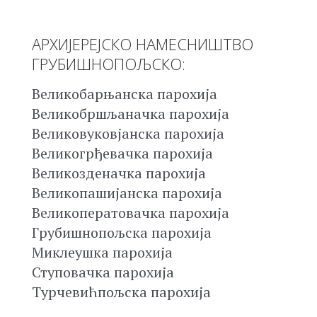
АРХИЈЕРЕЈСКО НАМЕСНИШТВО
ГРУБИШНОПОЉСКО:
Великобарњанска парохија
Великобршљаначка парохија
Великовуковјанска парохија
Великогрђевачка парохија
Великозденачка парохија
Великопашијанска парохија
Великоператовачка парохија
Грубишнопољска парохија
Миклеушка парохија
Ступовачка парохија
Турчевићпољска парохија