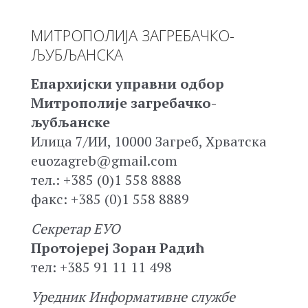
МИТРОПОЛИЈА ЗАГРЕБАЧКО-
ЉУБЉАНСКА
Епархијски управни одбор
Митрополије загребачко-
љубљанске
Илица 7/ИИ, 10000 Загреб, Хрватска
euozagreb@gmail.com
тел.: +385 (0)1 558 8888
факс: +385 (0)1 558 8889
Секретар ЕУО
Протојереј Зоран Радић
тел: +385 91 11 11 498
Уредник Информативне службе