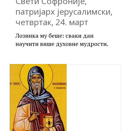
Свети Софроније,
патријарх јерусалимски,
четвртак, 24. март
Лозинка му беше: сваки дан
научити више духовне мудрости.