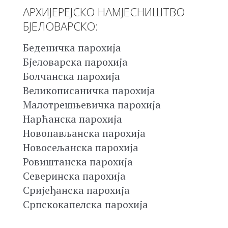
АРХИЈЕРЕЈСКО НАМЈЕСНИШТВО
БЈЕЛОВАРСКО:
Беденичка парохија
Бјеловарска парохија
Болчанска парохија
Великописаничка парохија
Малотрешњевичка парохија
Нарћанска парохија
Новопављанска парохија
Новосељанска парохија
Ровиштанска парохија
Северинска парохија
Сријеђанска парохија
Српскокапелска парохија