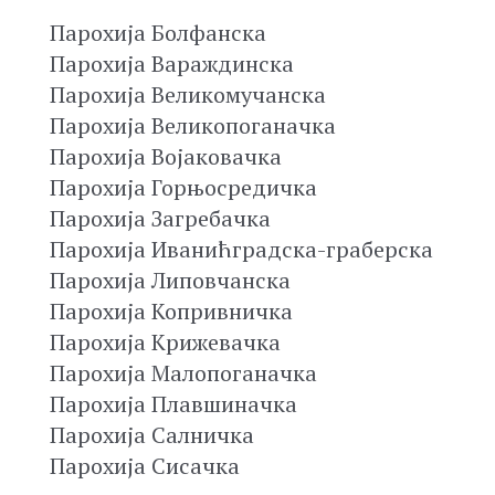
Парохија Болфанска
Парохија Вараждинска
Парохија Великомучанска
Парохија Великопоганачка
Парохија Војаковачка
Парохија Горњосредичка
Парохија Загребачка
Парохија Иванићградска-граберска
Парохија Липовчанска
Парохија Копривничка
Парохија Крижевачка
Парохија Малопоганачка
Парохија Плавшиначка
Парохија Салничка
Парохија Сисачка