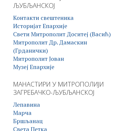
ЉУБЉАНСКОЈ
Контакти свештеника
Историјат Епархије
Свети Митрополит Доситеј (Васић)
Митрополит Др. Дамаскин
(Грданички)
Митрополит Јован
Музеј Епархије
МАНАСТИРИ У МИТРОПОЛИЈИ
ЗАГРЕБАЧКО-ЉУБЉАНСКОЈ
Лепавина
Марча
Бршљанац
Света Петка