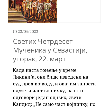
22/03/2022
Светих Четрдесет
Мученика у Севастији,
уторак, 22. март
Када наста гоњење у време
Ликинија, они бише изведени на
суд пред војводу, и овај им запрети
одузети част војничку, на што
одговори један од њих, свети
Кандид: „Не само част војничку, но