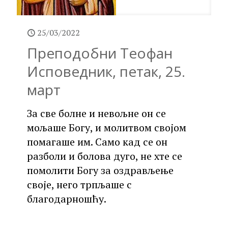
25/03/2022
Преподобни Теофан
Исповедник, петак, 25.
март
За све болне и невољне он се
мољаше Богу, и молитвом својом
помагаше им. Само кад се он
разболи и болова дуго, не хте се
помолити Богу за оздрављење
своје, него трпљаше с
благодарношћу.