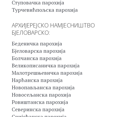
Ступовачка парохија
Турчевићпољска парохија
АРХИЈЕРЕЈСКО НАМЈЕСНИШТВО
БЈЕЛОВАРСКО:
Беденичка парохија
Бјеловарска парохија
Болчанска парохија
Великописаничка парохија
Малотрешњевичка парохија
Нарћанска парохија
Новопављанска парохија
Новосељанска парохија
Ровиштанска парохија
Северинска парохија
Сријеђанска парохија