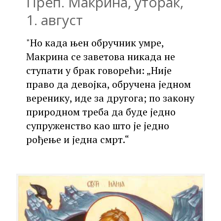
Преп. Макрина, уторак,
1. август
"Но када њен обручник умре,
Макрина се заветова никада не
ступати у брак говорећи: „Није
право да девојка, обручена једном
веренику, иде за другога; по закону
природном треба да буде једно
супруженство као што је једно
рођење и једна смрт.“