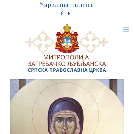
ћирилица
|
latinica