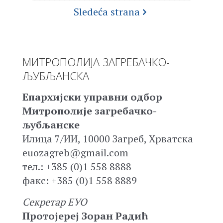
Sledeća strana
МИТРОПОЛИЈА ЗАГРЕБАЧКО-
ЉУБЉАНСКА
Епархијски управни одбор
Митрополије загребачко-
љубљанске
Илица 7/ИИ, 10000 Загреб, Хрватска
euozagreb@gmail.com
тел.: +385 (0)1 558 8888
факс: +385 (0)1 558 8889
Секретар ЕУО
Протојереј Зоран Радић