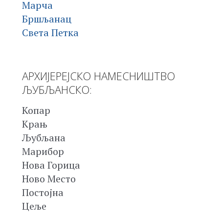
Марча
Бршљанац
Света Петка
АРХИЈЕРЕЈСКО НАМЕСНИШТВО
ЉУБЉАНСКО:
Копар
Крањ
Љубљана
Марибор
Нова Горица
Ново Место
Постојна
Цеље