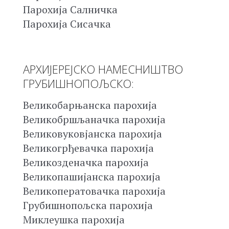
Парохија Салничка
Парохија Сисачка
АРХИЈЕРЕЈСКО НАМЕСНИШТВО
ГРУБИШНОПОЉСКО:
Великобарњанска парохија
Великобршљаначка парохија
Великовуковјанска парохија
Великогрђевачка парохија
Великозденачка парохија
Великопашијанска парохија
Великоператовачка парохија
Грубишнопољска парохија
Миклеушка парохија