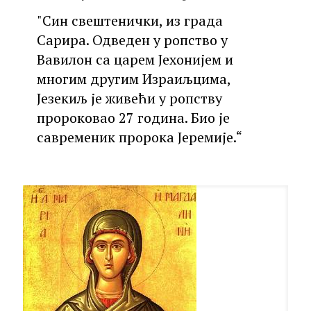
"Син свештенички, из града
Сарира. Одведен у ропство у
Вавилон са царем Јехонијем и
многим другим Израиљцима,
Језекиљ је живећи у ропству
пророковао 27 година. Био је
савременик пророка Јеремије.“