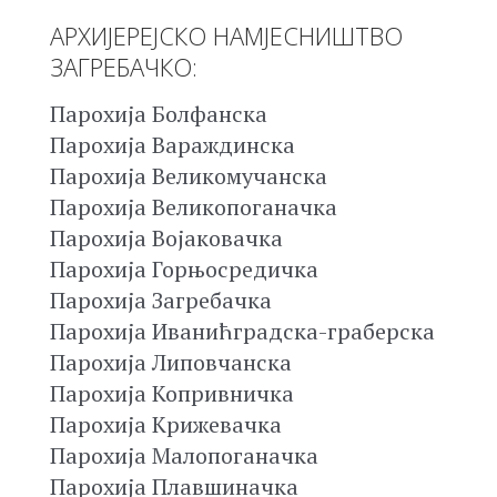
АРХИЈЕРЕЈСКО НАМЈЕСНИШТВО
ЗАГРЕБАЧКО:
Парохија Болфанска
Парохија Вараждинска
Парохија Великомучанска
Парохија Великопоганачка
Парохија Војаковачка
Парохија Горњосредичка
Парохија Загребачка
Парохија Иванићградска-граберска
Парохија Липовчанска
Парохија Копривничка
Парохија Крижевачка
Парохија Малопоганачка
Парохија Плавшиначка