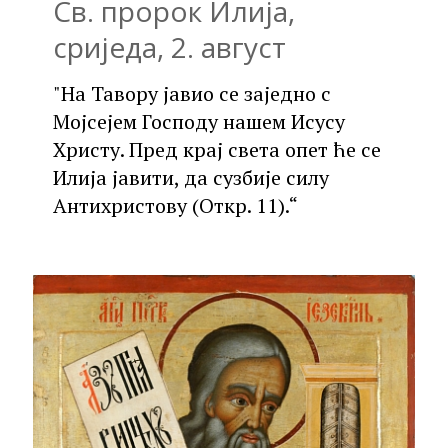
Св. пророк Илија,
сриједа, 2. август
"На Тавору јавио се заједно с
Мојсејем Господу нашем Исусу
Христу. Пред крај света опет ће се
Илија јавити, да сузбије силу
Антихристову (Откр. 11).“