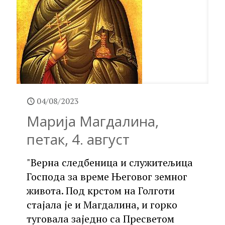
04/08/2023
Марија Магдалина,
петак, 4. август
"Верна следбеница и служитељица
Господа за време Његовог земног
живота. Под крстом на Голготи
стајала је и Магдалина, и горко
туговала заједно са Пресветом