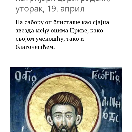
уторак, 19. април
На сабору он блисташе као сјајна
звезда међу оцима Цркве, како
својом ученошћу, тако и
благочешћем.