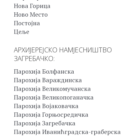
Нова Горица
Ново Место
Постојна
Цеље
АРХИЈЕРЕЈСКО НАМЈЕСНИШТВО
ЗАГРЕБАЧКО:
Парохија Болфанска
Парохија Вараждинска
Парохија Великомучанска
Парохија Великопоганачка
Парохија Војаковачка
Парохија Горњосредичка
Парохија Загребачка
Парохија Иванићградска-граберска