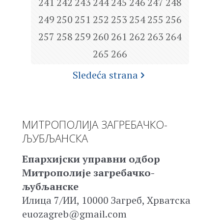
241
242
243
244
245
246
247
248
249
250
251
252
253
254
255
256
257
258
259
260
261
262
263
264
265
266
Sledeća strana
МИТРОПОЛИЈА ЗАГРЕБАЧКО-
ЉУБЉАНСКА
Епархијски управни одбор
Митрополије загребачко-
љубљанске
Илица 7/ИИ, 10000 Загреб, Хрватска
euozagreb@gmail.com