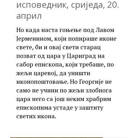
исповедник, сриједа, 20.
април
Но када наста гоњење под Лавом
Јерменином, који попираше иконе
свете, би и овај свети старац
позват од цара у Цариград на
сабор епископа, који требаше, по
жељи царевој, да уништи
иконопоштовање. Но Георгије не
само не учини по жељи злобнога
цара него са још неким храбрим
епископима устаде у заштиту
светих икона.