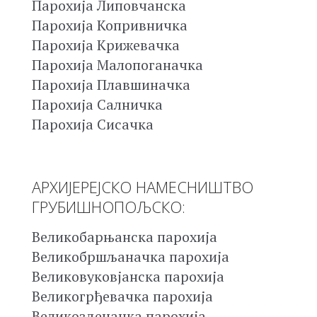
Парохија Липовчанска
Парохија Копривничка
Парохија Крижевачка
Парохија Малопоганачка
Парохија Плавшиначка
Парохија Салничка
Парохија Сисачка
АРХИЈЕРЕЈСКО НАМЕСНИШТВО
ГРУБИШНОПОЉСКО:
Великобарњанска парохија
Великобршљаначка парохија
Великовуковјанска парохија
Великогрђевачка парохија
Великозденачка парохија