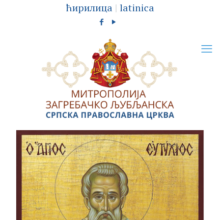
ћирилица
|
latinica