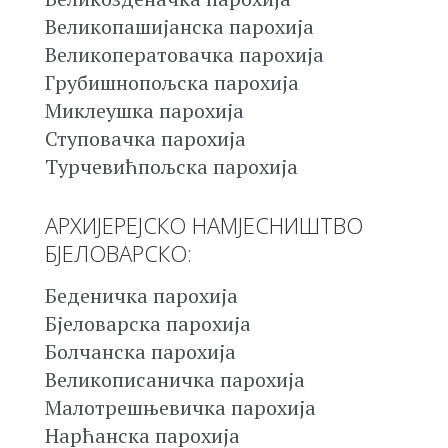
Великопашијанска парохија
Великоператовачка парохија
Грубишнопољска парохија
Миклеушка парохија
Ступовачка парохија
Турчевићпољска парохија
АРХИЈЕРЕЈСКО НАМЈЕСНИШТВО
БЈЕЛОВАРСКО:
Беденичка парохија
Бјеловарска парохија
Болчанска парохија
Великописаничка парохија
Малотрешњевичка парохија
Нарћанска парохија