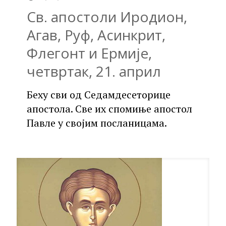
Св. апостоли Иродион,
Агав, Руф, Асинкрит,
Флегонт и Ермије,
четвртак, 21. април
Беху сви од Седамдесеторице
апостола. Све их спомиње апостол
Павле у својим посланицама.