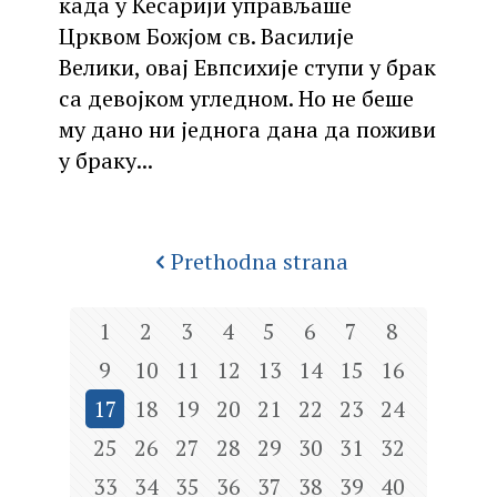
када у Кесарији управљаше
Црквом Божјом св. Василије
Велики, овај Евпсихије ступи у брак
са девојком угледном. Но не беше
му дано ни једнога дана да поживи
у браку...
Prethodna strana
1
2
3
4
5
6
7
8
9
10
11
12
13
14
15
16
17
18
19
20
21
22
23
24
25
26
27
28
29
30
31
32
33
34
35
36
37
38
39
40