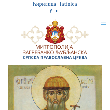
ћирилица
|
latinica