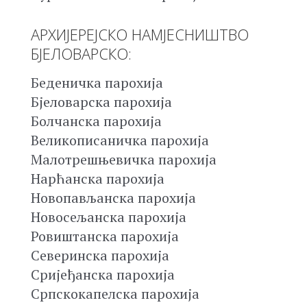
АРХИЈЕРЕЈСКО НАМЈЕСНИШТВО
БЈЕЛОВАРСКО:
Беденичка парохија
Бјеловарска парохија
Болчанска парохија
Великописаничка парохија
Малотрешњевичка парохија
Нарћанска парохија
Новопављанска парохија
Новосељанска парохија
Ровиштанска парохија
Северинска парохија
Сријеђанска парохија
Српскокапелска парохија