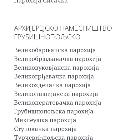
Парохија Сисачка
АРХИЈЕРЕЈСКО НАМЕСНИШТВО
ГРУБИШНОПОЉСКО:
Великобарњанска парохија
Великобршљаначка парохија
Великовуковјанска парохија
Великогрђевачка парохија
Великозденачка парохија
Великопашијанска парохија
Великоператовачка парохија
Грубишнопољска парохија
Миклеушка парохија
Ступовачка парохија
Турчевићпољска парохија