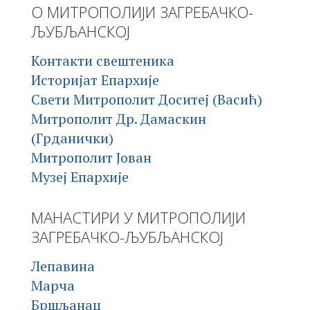
О МИТРОПОЛИЈИ ЗАГРЕБАЧКО-
ЉУБЉАНСКОЈ
Контакти свештеника
Историјат Епархије
Свети Митрополит Доситеј (Васић)
Митрополит Др. Дамаскин
(Грданички)
Митрополит Јован
Музеј Епархије
МАНАСТИРИ У МИТРОПОЛИЈИ
ЗАГРЕБАЧКО-ЉУБЉАНСКОЈ
Лепавина
Марча
Бршљанац