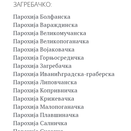
ЗАГРЕБАЧКО:
Парохија Болфанска
Парохија Вараждинска
Парохија Великомучанска
Парохија Великопоганачка
Парохија Војаковачка
Парохија Горњосредичка
Парохија Загребачка
Парохија Иванићградска-граберска
Парохија Липовчанска
Парохија Копривничка
Парохија Крижевачка
Парохија Малопоганачка
Парохија Плавшиначка
Парохија Салничка