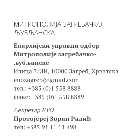
МИТРОПОЛИЈА ЗАГРЕБАЧКО-
ЉУБЉАНСКА
Епархијски управни одбор
Митрополије загребачко-
љубљанске
Илица 7/ИИ, 10000 Загреб, Хрватска
euozagreb@gmail.com
тел.: +385 (0)1 558 8888
факс: +385 (0)1 558 8889
Секретар ЕУО
Протојереј Зоран Радић
тел: +385 91 11 11 498