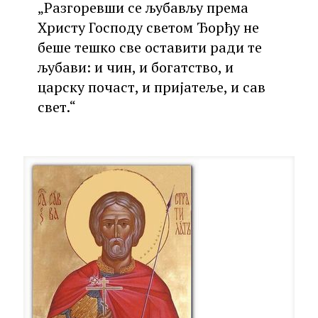
„Разгоревши се љубављу према
Христу Господу светом Ђорђу не
беше тешко све оставити ради те
љубави: и чин, и богатство, и
царску почаст, и пријатеље, и сав
свет.“