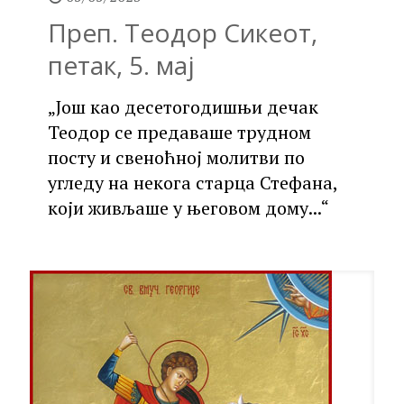
Преп. Теодор Сикеот,
петак, 5. мај
„Још као десетогодишњи дечак
Теодор се предаваше трудном
посту и свеноћној молитви по
угледу на некога старца Стефана,
који живљаше у његовом дому...“