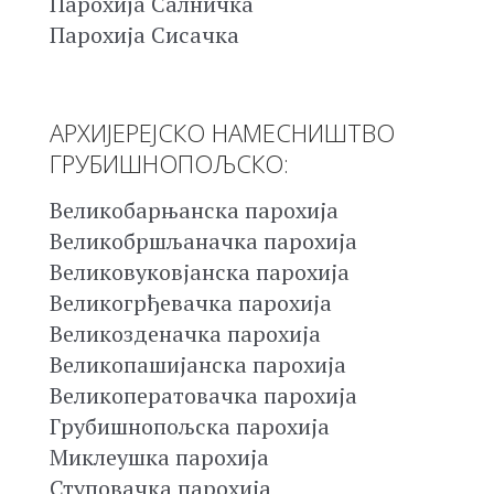
Парохија Салничка
Парохија Сисачка
АРХИЈЕРЕЈСКО НАМЕСНИШТВО
ГРУБИШНОПОЉСКО:
Великобарњанска парохија
Великобршљаначка парохија
Великовуковјанска парохија
Великогрђевачка парохија
Великозденачка парохија
Великопашијанска парохија
Великоператовачка парохија
Грубишнопољска парохија
Миклеушка парохија
Ступовачка парохија