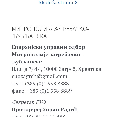
Sledeća strana
МИТРОПОЛИЈА ЗАГРЕБАЧКО-
ЉУБЉАНСКА
Епархијски управни одбор
Митрополије загребачко-
љубљанске
Илица 7/ИИ, 10000 Загреб, Хрватска
euozagreb@gmail.com
тел.: +385 (0)1 558 8888
факс: +385 (0)1 558 8889
Секретар ЕУО
Протојереј Зоран Радић
тел: +385 91 11 11 498