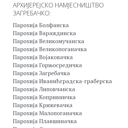
АРХИЈЕРЕЈСКО НАМЈЕСНИШТВО
ЗАГРЕБАЧКО:
Парохија Болфанска
Парохија Вараждинска
Парохија Великомучанска
Парохија Великопоганачка
Парохија Војаковачка
Парохија Горњосредичка
Парохија Загребачка
Парохија Иванићградска-граберска
Парохија Липовчанска
Парохија Копривничка
Парохија Крижевачка
Парохија Малопоганачка
Парохија Плавшиначка