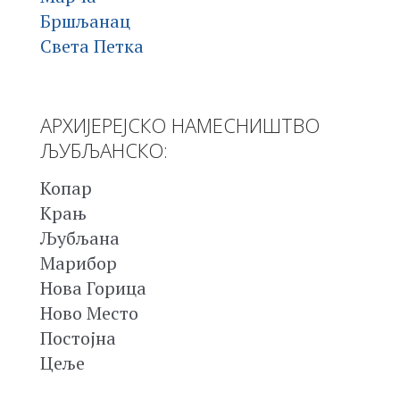
Бршљанац
Света Петка
АРХИЈЕРЕЈСКО НАМЕСНИШТВО
ЉУБЉАНСКО:
Копар
Крањ
Љубљана
Марибор
Нова Горица
Ново Место
Постојна
Цеље