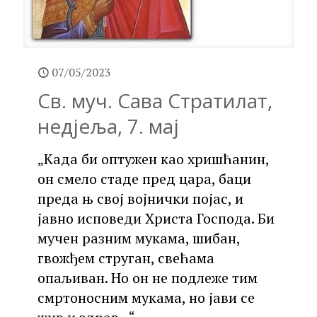
07/05/2023
Св. муч. Сава Стратилат,
недјеља, 7. мај
„Када би оптужен као хришћанин,
он смело стаде пред цара, баци
преда њ свој војнички појас, и
јавно исповеди Христа Господа. Би
мучен разним мукама, шибан,
гвожђем струган, свећама
опаљиван. Но он не подлеже тим
смртоносним мукама, но јави се