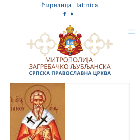
ћирилица
|
latinica