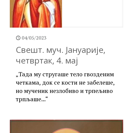
04/05/2023
Свешт. муч. Јануарије,
четвртак, 4. мај
„Тада му стругаше тело гвозденим
четкама, док се кости не забелеше,
но мученик незлобиво и трпељиво
трпљаше...“