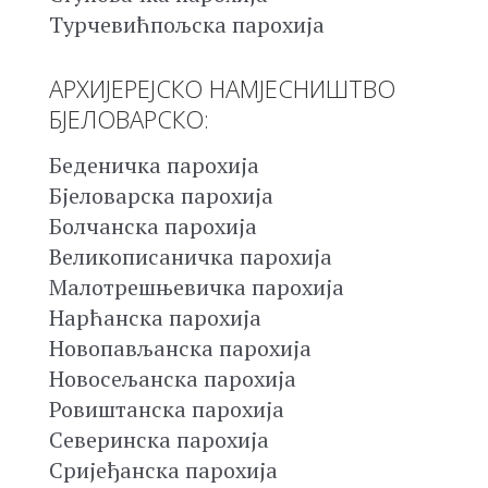
Турчевићпољска парохија
АРХИЈЕРЕЈСКО НАМЈЕСНИШТВО
БЈЕЛОВАРСКО:
Беденичка парохија
Бјеловарска парохија
Болчанска парохија
Великописаничка парохија
Малотрешњевичка парохија
Нарћанска парохија
Новопављанска парохија
Новосељанска парохија
Ровиштанска парохија
Северинска парохија
Сријеђанска парохија