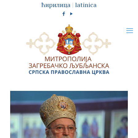
ћирилица
|
latinica