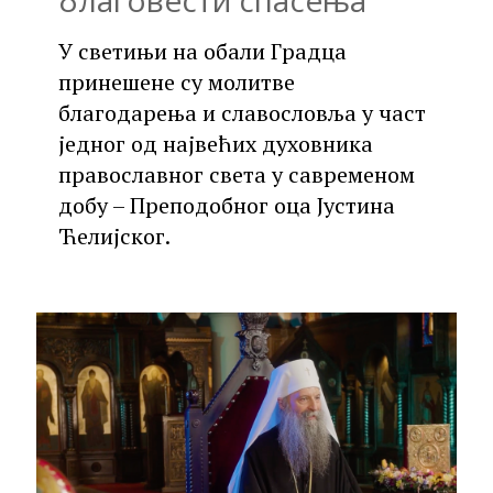
благовести спасења
У светињи на обали Градца
принешене су молитве
благодарења и славословља у част
једног од највећих духовника
православног света у савременом
добу – Преподобног оца Јустина
Ћелијског.