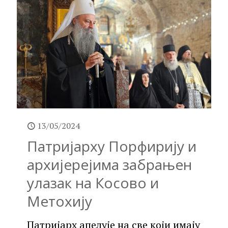
13/05/2024
Патријарху Порфирију и
архијерејима забрањен
улазак на Косово и
Метохију
Патријарх апелује на све који имају