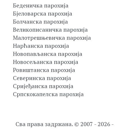
Беденичка парохија
Бјеловарска парохија
Болчанска парохија
Великописаничка парохија
Малотрешњевичка парохија
Нарћанска парохија
Новопављанска парохија
Новосељанска парохија
Ровиштанска парохија
Северинска парохија
Сријеђанска парохија
Српскокапелска парохија
Сва права задржана. © 2007 - 2026 -