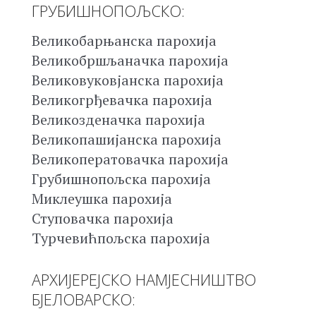
ГРУБИШНОПОЉСКО:
Великобарњанска парохија
Великобршљаначка парохија
Великовуковјанска парохија
Великогрђевачка парохија
Великозденачка парохија
Великопашијанска парохија
Великоператовачка парохија
Грубишнопољска парохија
Миклеушка парохија
Ступовачка парохија
Турчевићпољска парохија
АРХИЈЕРЕЈСКО НАМЈЕСНИШТВО
БЈЕЛОВАРСКО: