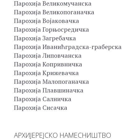
Парохија Великомучанска
Парохија Великопоганачка
Парохија Војаковачка
Парохија Горњосредичка
Парохија Загребачка
Парохија Иванићградска-граберска
Парохија Липовчанска
Парохија Копривничка
Парохија Крижевачка
Парохија Малопоганачка
Парохија Плавшиначка
Парохија Салничка
Парохија Сисачка
АРХИЈЕРЕЈСКО НАМЕСНИШТВО