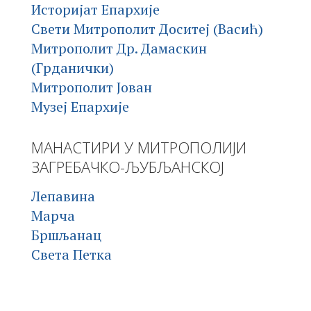
Историјат Епархије
Свети Митрополит Доситеј (Васић)
Митрополит Др. Дамаскин
(Грданички)
Митрополит Јован
Музеј Епархије
МАНАСТИРИ У МИТРОПОЛИЈИ
ЗАГРЕБАЧКО-ЉУБЉАНСКОЈ
Лепавина
Марча
Бршљанац
Света Петка