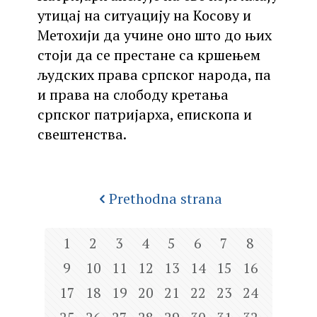
утицај на ситуацију на Косову и
Метохији да учине оно што до њих
стоји да се престане са кршењем
људских права српског народа, па
и права на слободу кретања
српског патријарха, епископа и
свештенства.
Prethodna strana
1
2
3
4
5
6
7
8
9
10
11
12
13
14
15
16
17
18
19
20
21
22
23
24