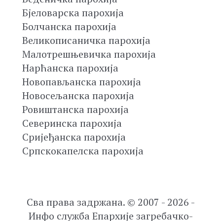
Бјеловарска парохија
Болчанска парохија
Великописаничка парохија
Малотрешњевичка парохија
Нарћанска парохија
Новопављанска парохија
Новосељанска парохија
Ровиштанска парохија
Северинска парохија
Сријеђанска парохија
Српскокапелска парохија
Сва права задржана. © 2007 - 2026 -
Инфо служба Епархије загребачко-