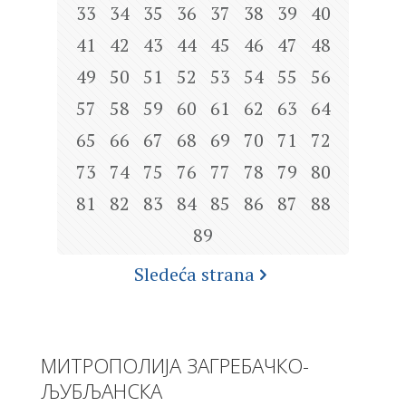
33
34
35
36
37
38
39
40
41
42
43
44
45
46
47
48
49
50
51
52
53
54
55
56
57
58
59
60
61
62
63
64
65
66
67
68
69
70
71
72
73
74
75
76
77
78
79
80
81
82
83
84
85
86
87
88
89
Sledeća strana
МИТРОПОЛИЈА ЗАГРЕБАЧКО-
ЉУБЉАНСКА