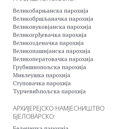
Великобарњанска парохија
Великобршљаначка парохија
Великовуковјанска парохија
Великогрђевачка парохија
Великозденачка парохија
Великопашијанска парохија
Великоператовачка парохија
Грубишнопољска парохија
Миклеушка парохија
Ступовачка парохија
Турчевићпољска парохија
АРХИЈЕРЕЈСКО НАМЈЕСНИШТВО
БЈЕЛОВАРСКО:
Беденичка парохија