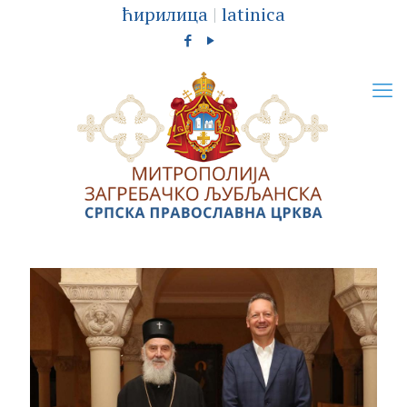
ћирилица
|
latinica