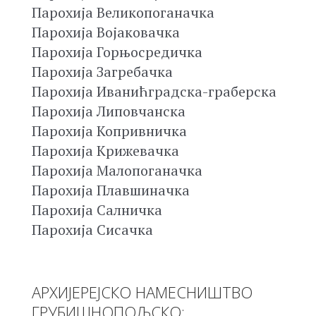
Парохија Великопоганачка
Парохија Војаковачка
Парохија Горњосредичка
Парохија Загребачка
Парохија Иванићградска-граберска
Парохија Липовчанска
Парохија Копривничка
Парохија Крижевачка
Парохија Малопоганачка
Парохија Плавшиначка
Парохија Салничка
Парохија Сисачка
АРХИЈЕРЕЈСКО НАМЕСНИШТВО
ГРУБИШНОПОЉСКО: