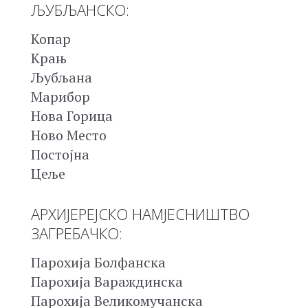
ЉУБЉАНСКО:
Копар
Крањ
Љубљана
Марибор
Нова Горица
Ново Место
Постојна
Цеље
АРХИЈЕРЕЈСКО НАМЈЕСНИШТВО
ЗАГРЕБАЧКО:
Парохија Болфанска
Парохија Вараждинска
Парохија Великомучанска