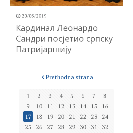
20/05/2019
Кардинал Леонардо
Сандри посјетио српску
Патријаршију
Prethodna strana
1
2
3
4
5
6
7
8
9
10
11
12
13
14
15
16
17
18
19
20
21
22
23
24
25
26
27
28
29
30
31
32