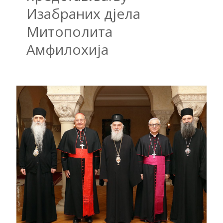
Изабраних дјела
Митополита
Амфилохија