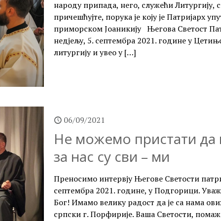
народу припада, него, служећи Литургију, с
причешћујте, порука је коју је Патријарх 
приморском Јоаникију Његова Светост Пат
недјељу, 5. септембра 2021. године у Цет
литургију и увео у
[…]
06/09/2021
Не можемо пристати да 
за нас су сви – ми
Преносимо интервју Његове Светости патриј
септембра 2021. године, у Подгорици. Ува
Бог! Имамо велику радост да је са нама ов
српски г. Порфирије. Ваша Светости, помаж