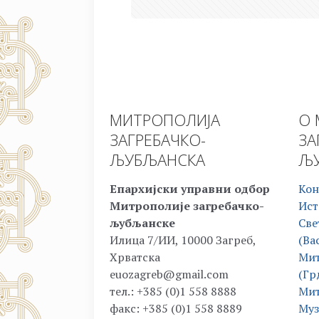
МИТРОПОЛИЈА
О 
ЗАГРЕБАЧКО-
ЗА
ЉУБЉАНСКА
ЉУ
Епархијски управни одбор
Кон
Митрополије загребачко-
Ист
љубљанске
Све
Илица 7/ИИ, 10000 Загреб,
(Ва
Хрватска
Мит
euozagreb@gmail.com
(Гр
тел.: +385 (0)1 558 8888
Мит
факс: +385 (0)1 558 8889
Муз