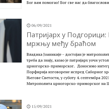
Бог вам помогао! Бог све нас да благослов
06/09/2021
Патријарх у Подгорици:
мржњу међу браћом
Владика Јоаникије – достојан је митропол
треба да знају, казао је патријарх уочи ус
црногорско-приморског. Доносимо интегра
Порфирија изговорене испред Саборног хр
Његове Светости, у суботу 4. септембра 202
Митрополита црногорско-приморског на Це
15/09/2021