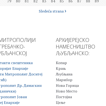
79
80
81
82
83
84
85
86
87
88
89
Sledeća strana
МИТРОПОЛИЈИ
АРХИЈЕРЕЈСКО
ГРЕБАЧКО-
НАМЕСНИШТВО
БЉАНСКОЈ
ЉУБЉАНСКО:
такти свештеника
Копар
оријат Епархије
Крањ
ти Митрополит Доситеј
Љубљана
сић)
Марибор
рополит Др. Дамаскин
Нова Горица
данички)
Ново Место
рополит Јован
Постојна
еј Епархије
Цеље