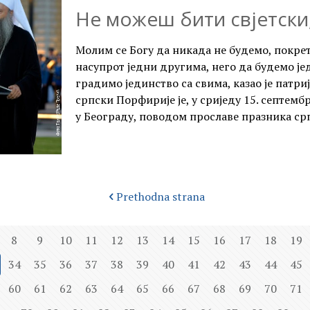
Не можеш бити свјетски,
Молим се Богу да никада не будемо, покре
насупрот једни другима, него да будемо јед
градимо јединство са свима, казао је патр
српски Порфирије је, у сриједу 15. септемб
у Београду, поводом прославе празника срп
Prethodna strana
8
9
10
11
12
13
14
15
16
17
18
19
34
35
36
37
38
39
40
41
42
43
44
45
60
61
62
63
64
65
66
67
68
69
70
71