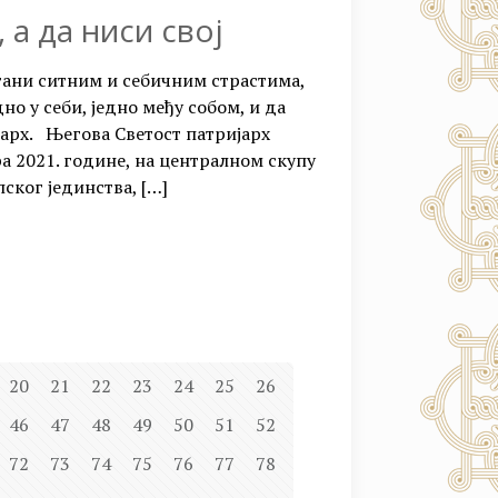
 а да ниси свој
тани ситним и себичним страстима,
но у себи, једно међу собом, и да
ијарх. Његова Светост патријарх
ра 2021. године, на централном скупу
ског јединства,
[…]
20
21
22
23
24
25
26
46
47
48
49
50
51
52
72
73
74
75
76
77
78