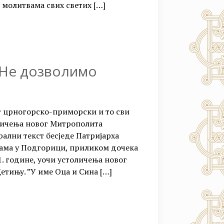
и молитвама свих светих
[…]
 Не дозволимо
ит црногорско-приморски и то сви
толичења новог Митрополита
лни текст бесједе Патријарха
ама у Подгорици, приликом дочека
1. године, уочи устоличења новог
тињу. ”У име Оца и Сина
[…]