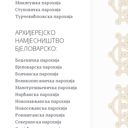
Миклеушка парохија
Ступовачка парохија
Турчевићпољска парохија
АРХИЈЕРЕЈСКО
НАМЈЕСНИШТВО
БЈЕЛОВАРСКО:
Беденичка парохија
Бјеловарска парохија
Болчанска парохија
Великописаничка парохија
Малотрешњевичка парохија
Нарћанска парохија
Новопављанска парохија
Новосељанска парохија
Ровиштанска парохија
Северинска парохија