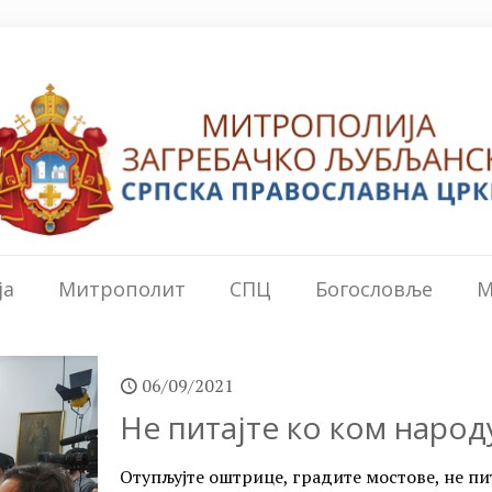
ја
Митрополит
СПЦ
Богословље
М
06/09/2021
Не питајте ко ком народ
Отупљујте оштрице, градите мостове, не пита