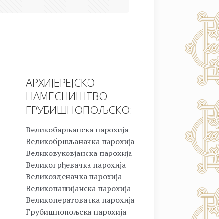
АРХИЈЕРЕЈСКО
НАМЕСНИШТВО
ГРУБИШНОПОЉСКО:
Великобарњанска парохија
Великобршљаначка парохија
Великовуковјанска парохија
Великогрђевачка парохија
Великозденачка парохија
Великопашијанска парохија
Великоператовачка парохија
Грубишнопољска парохија