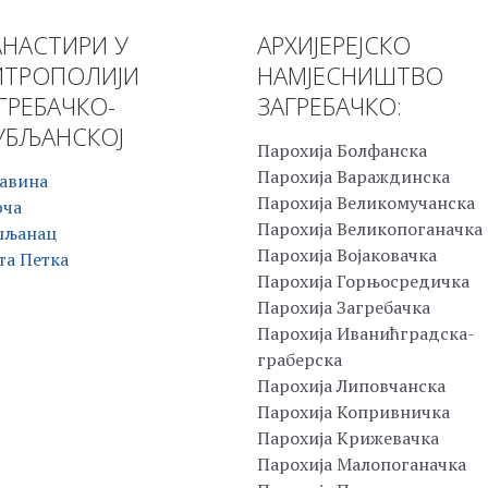
НАСТИРИ У
АРХИЈЕРЕЈСКО
ТРОПОЛИЈИ
НАМЈЕСНИШТВО
ГРЕБАЧКО-
ЗАГРЕБАЧКО:
БЉАНСКОЈ
Парохија Болфанска
Парохија Вараждинска
авина
Парохија Великомучанска
рча
Парохија Великопоганачка
шљанац
Парохија Војаковачка
та Петка
Парохија Горњосредичка
Парохија Загребачка
Парохија Иванићградска-
граберска
Парохија Липовчанска
Парохија Копривничка
Парохија Крижевачка
Парохија Малопоганачка