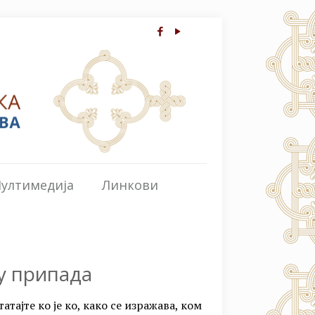
ултимедија
Линкови
у припада
тајте ко је ко, како се изражава, ком