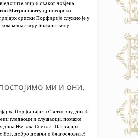
вједочите мир и сваког човјека
упутио Митрополиту црногорско-
ријарх српски Порфирије служио је у
ињском манастиру Божанствену
постојимо ми и они,
арха Порфирија за Светигору, дат 4.
жени гледаоци и слушаоци, помаже
их дана Његова Светост Патријарх
е Бог, добро дошли и благословите!