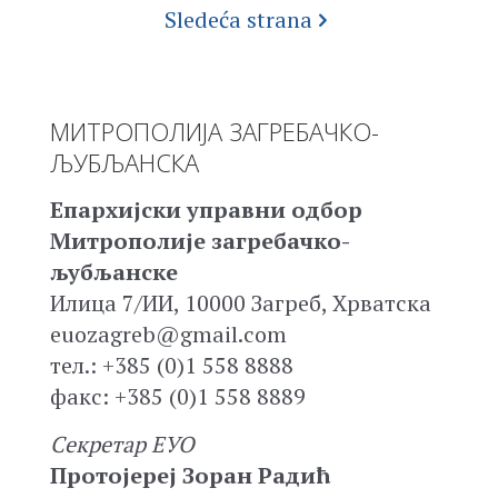
Sledeća strana
МИТРОПОЛИЈА ЗАГРЕБАЧКО-
ЉУБЉАНСКА
Епархијски управни одбор
Митрополије загребачко-
љубљанске
Илица 7/ИИ, 10000 Загреб, Хрватска
euozagreb@gmail.com
тел.: +385 (0)1 558 8888
факс: +385 (0)1 558 8889
Секретар ЕУО
Протојереј Зоран Радић