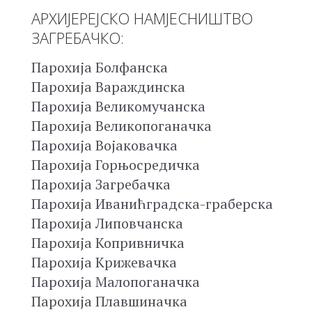
АРХИЈЕРЕЈСКО НАМЈЕСНИШТВО
ЗАГРЕБАЧКО:
Парохија Болфанска
Парохија Вараждинска
Парохија Великомучанска
Парохија Великопоганачка
Парохија Војаковачка
Парохија Горњосредичка
Парохија Загребачка
Парохија Иванићградска-граберска
Парохија Липовчанска
Парохија Копривничка
Парохија Крижевачка
Парохија Малопоганачка
Парохија Плавшиначка