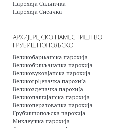
Парохија Салничка
Парохија Сисачка
АРХИЈЕРЕЈСКО НАМЕСНИШТВО
ГРУБИШНОПОЉСКО:
Великобарњанска парохија
Великобршљаначка парохија
Великовуковјанска парохија
Великогрђевачка парохија
Великозденачка парохија
Великопашијанска парохија
Великоператовачка парохија
Грубишнопољска парохија
Миклеушка парохија