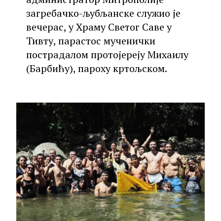
загребачко-љубљанске служио је
вечерас, у Храму Светог Саве у
Тивту, парастос мученички
пострадалом протојереју Михаилу
(Барбићу), пароху кртољском.