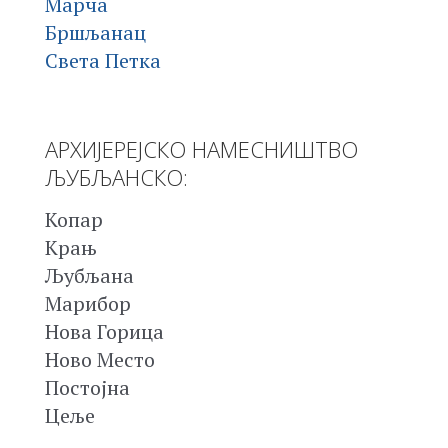
Марча
Бршљанац
Света Петка
АРХИЈЕРЕЈСКО НАМЕСНИШТВО
ЉУБЉАНСКО:
Копар
Крањ
Љубљана
Марибор
Нова Горица
Ново Место
Постојна
Цеље