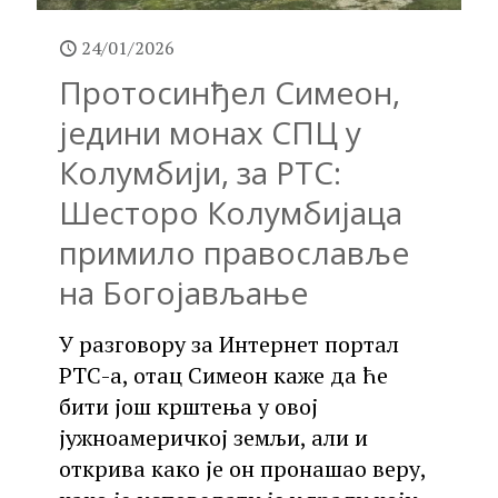
24/01/2026
Протосинђел Симеон,
једини монах СПЦ у
Колумбији, за РТС:
Шесторо Колумбијаца
примило православље
на Богојављање
У разговору за Интернет портал
РТС-а, отац Симеон каже да ће
бити још крштења у овој
јужноамеричкој земљи, али и
открива како је он пронашао веру,