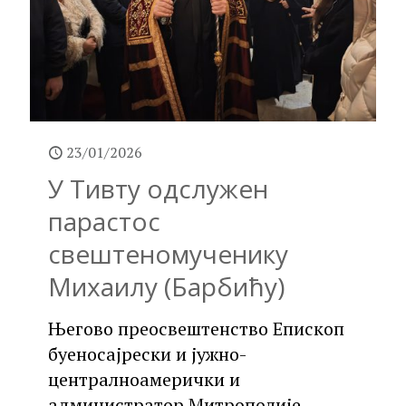
23/01/2026
У Тивту одслужен
парастос
свештеномученику
Михаилу (Барбићу)
Његово преосвештенство Епископ
буеносајрески и јужно-
централноамерички и
администратор Митрополије