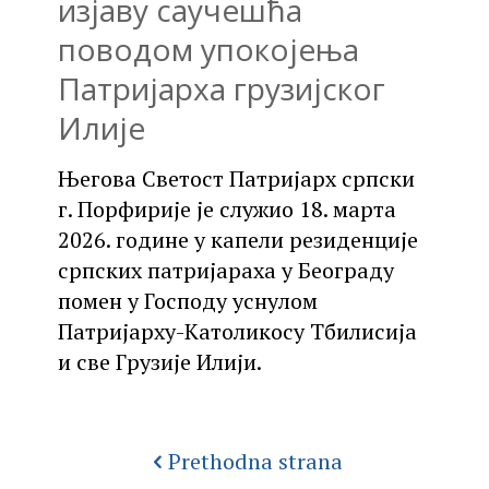
изјаву саучешћа
поводом упокојења
Патријарха грузијског
Илије
Његова Светост Патријарх српски
г. Порфирије је служио 18. марта
2026. године у капели резиденције
српских патријараха у Београду
помен у Господу уснулом
Патријарху-Католикосу Тбилисија
и све Грузије Илији.
Prethodna strana