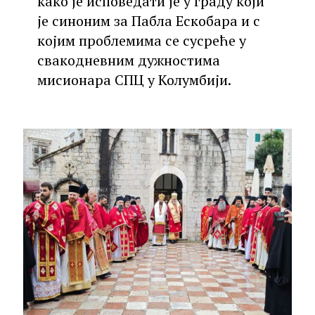
како је исповедати је у граду који
је синоним за Пабла Ескобара и с
којим проблемима се сусреће у
свакодневним дужностима
мисионара СПЦ у Колумбији.