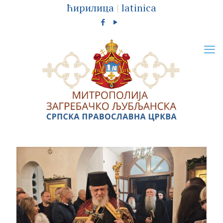
ћирилица
|
latinica