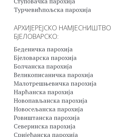
Ступовачка парохија
Турчевићпољска парохија
АРХИЈЕРЕЈСКО НАМЈЕСНИШТВО
БЈЕЛОВАРСКО:
Беденичка парохија
Бјеловарска парохија
Болчанска парохија
Великописаничка парохија
Малотрешњевичка парохија
Нарћанска парохија
Новопављанска парохија
Новосељанска парохија
Ровиштанска парохија
Северинска парохија
Сријеђанска парохија