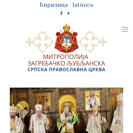
ћирилица
|
latinica