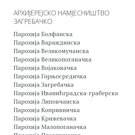
АРХИЈЕРЕЈСКО НАМЈЕСНИШТВО
ЗАГРЕБАЧКО:
Парохија Болфанска
Парохија Вараждинска
Парохија Великомучанска
Парохија Великопоганачка
Парохија Војаковачка
Парохија Горњосредичка
Парохија Загребачка
Парохија Иванићградска-граберска
Парохија Липовчанска
Парохија Копривничка
Парохија Крижевачка
Парохија Малопоганачка