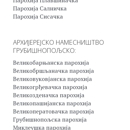
Парохија Плавшиначка
Парохија Салничка
Парохија Сисачка
АРХИЈЕРЕЈСКО НАМЕСНИШТВО
ГРУБИШНОПОЉСКО:
Великобарњанска парохија
Великобршљаначка парохија
Великовуковјанска парохија
Великогрђевачка парохија
Великозденачка парохија
Великопашијанска парохија
Великоператовачка парохија
Грубишнопољска парохија
Миклеушка парохија