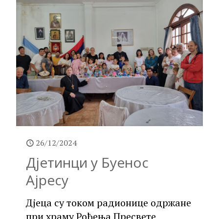
26/12/2024
Дјетинци у Буенос
Ајресу
Дјеца су током радионице одржане
при храму Рођења Пресвете