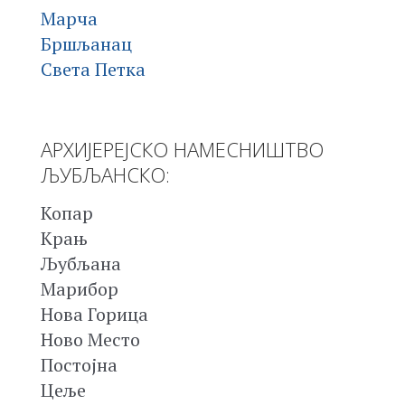
Марча
Бршљанац
Света Петка
АРХИЈЕРЕЈСКО НАМЕСНИШТВО
ЉУБЉАНСКО:
Копар
Крањ
Љубљана
Марибор
Нова Горица
Ново Место
Постојна
Цеље