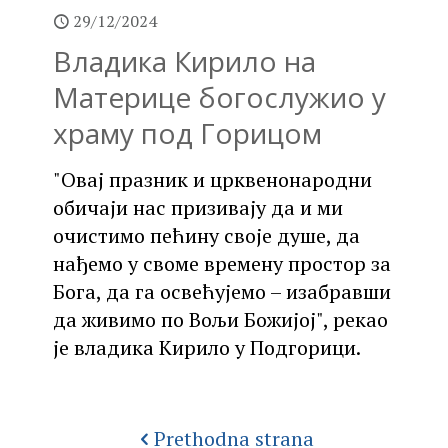
29/12/2024
Владика Кирило на
Материце богослужио у
храму под Горицом
"Овај празник и црквенонародни
обичаји нас призивају да и ми
очистимо пећину своје душе, да
нађемо у своме времену простор за
Бога, да га освећујемо – изабравши
да живимо по Вољи Божијој", рекао
је владика Кирило у Подгорици.
Prethodna strana