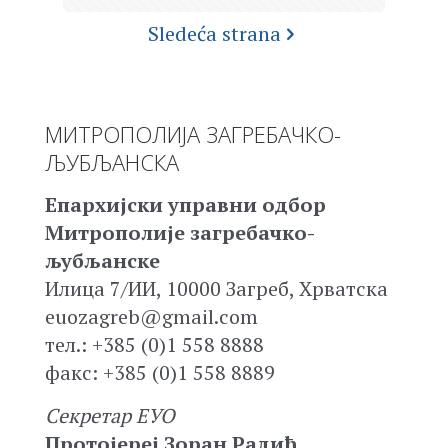
Sledeća strana
МИТРОПОЛИЈА ЗАГРЕБАЧКО-
ЉУБЉАНСКА
Епархијски управни одбор
Митрополије загребачко-
љубљанске
Илица 7/ИИ, 10000 Загреб, Хрватска
euozagreb@gmail.com
тел.: +385 (0)1 558 8888
факс: +385 (0)1 558 8889
Секретар ЕУО
Протојереј Зоран Радић