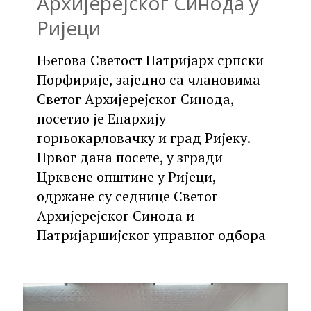
Архијерејског Синода у
Ријеци
Његова Светост Патријарх српски
Порфирије, заједно са члановима
Светог Архијерејског Синода,
посетио је Епархију
горњокарловачку и град Ријеку.
Првог дана посете, у згради
Црквене општине у Ријеци,
одржане су седнице Светог
Архијерејског Синода и
Патријаршијског управног одбора