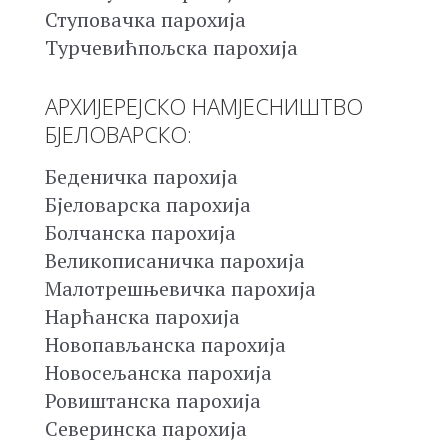
Ступовачка парохија
Турчевићпољска парохија
АРХИЈЕРЕЈСКО НАМЈЕСНИШТВО
БЈЕЛОВАРСКО:
Беденичка парохија
Бјеловарска парохија
Болчанска парохија
Великописаничка парохија
Малотрешњевичка парохија
Нарћанска парохија
Новопављанска парохија
Новосељанска парохија
Ровиштанска парохија
Северинска парохија