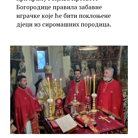
Богородице правила забавне
играчке које ће бити поклоњене
дјеци из сиромашних породица.