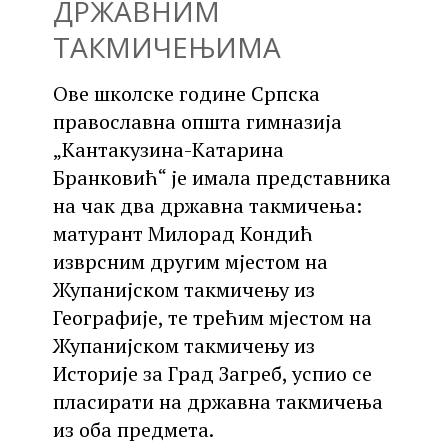
ДРЖАВНИМ
ТАКМИЧЕЊИМА
Ове школске године Српска
православна општа гимназија
„Кантакузина-Катарина
Бранковић“ је имала представника
на чак два државна такмичења:
матурант Милорад Кондић
изврсним другим мјестом на
Жупанијском такмичењу из
Географије, те трећим мјестом на
Жупанијском такмичењу из
Историје за Град Загреб, успио се
пласирати на државна такмичења
из оба предмета.