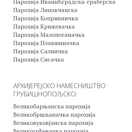
Парохија Иванићградска-граберска
Парохија Липовчанска
Парохија Копривничка
Парохија Крижевачка
Парохија Малопоганачка
Парохија Плавшиначка
Парохија Салничка
Парохија Сисачка
АРХИЈЕРЕЈСКО НАМЕСНИШТВО
ГРУБИШНОПОЉСКО:
Великобарњанска парохија
Великобршљаначка парохија
Великовуковјанска парохија
Великогрђевачка парохија