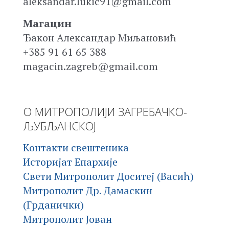
aleksandar.lukic91@gmail.com
Магацин
Ђакон Александар Миљановић
+385 91 61 65 388
magacin.zagreb@gmail.com
О МИТРОПОЛИЈИ ЗАГРЕБАЧКО-
ЉУБЉАНСКОЈ
Контакти свештеника
Историјат Епархије
Свети Митрополит Доситеј (Васић)
Митрополит Др. Дамаскин
(Грданички)
Митрополит Јован