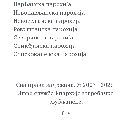
Нарћанска парохија
Новопављанска парохија
Новосељанска парохија
Ровиштанска парохија
Северинска парохија
Сријеђанска парохија
Српскокапелска парохија
Сва права задржана. © 2007 - 2026 -
Инфо служба Епархије загребачко-
љубљанске.