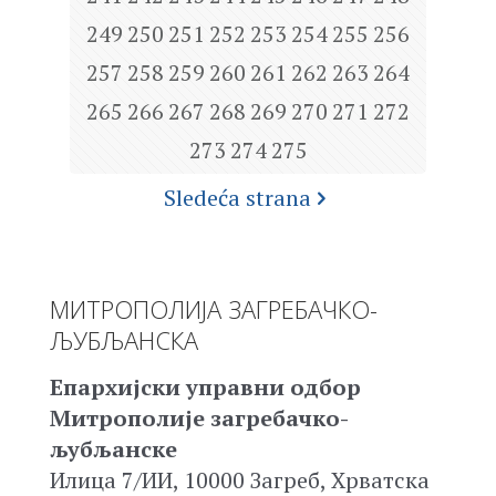
249
250
251
252
253
254
255
256
257
258
259
260
261
262
263
264
265
266
267
268
269
270
271
272
273
274
275
Sledeća strana
МИТРОПОЛИЈА ЗАГРЕБАЧКО-
ЉУБЉАНСКА
Епархијски управни одбор
Митрополије загребачко-
љубљанске
Илица 7/ИИ, 10000 Загреб, Хрватска