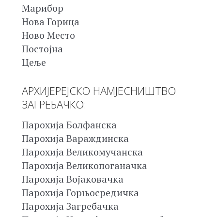
Марибор
Нова Горица
Ново Место
Постојна
Цеље
АРХИЈЕРЕЈСКО НАМЈЕСНИШТВО
ЗАГРЕБАЧКО:
Парохија Болфанска
Парохија Вараждинска
Парохија Великомучанска
Парохија Великопоганачка
Парохија Војаковачка
Парохија Горњосредичка
Парохија Загребачка