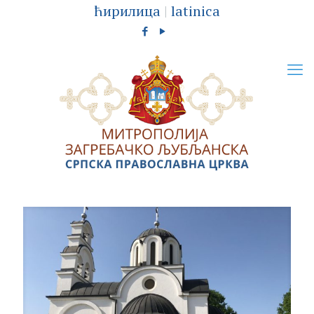
ћирилица
|
latinica