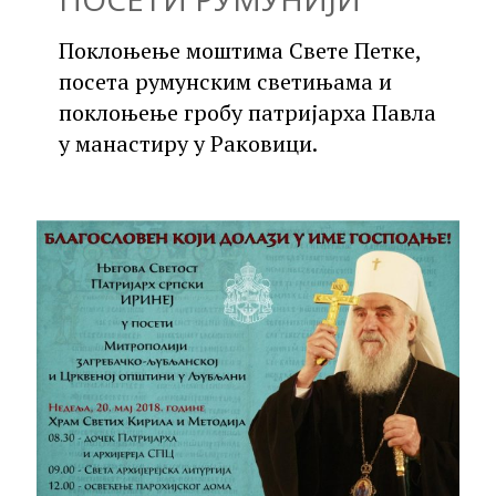
Поклоњење моштима Свете Петке,
посета румунским светињама и
поклоњење гробу патријарха Павла
у манастиру у Раковици.