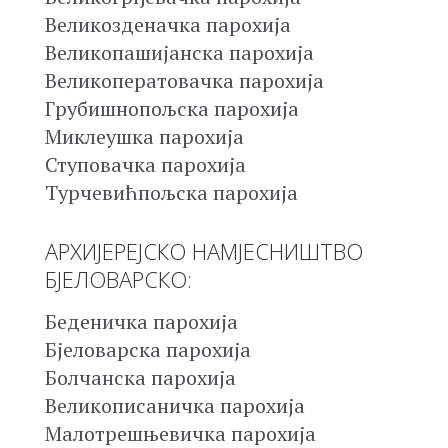
Великозденачка парохија
Великопашијанска парохија
Великоператовачка парохија
Грубишнопољска парохија
Миклеушка парохија
Ступовачка парохија
Турчевићпољска парохија
АРХИЈЕРЕЈСКО НАМЈЕСНИШТВО
БЈЕЛОВАРСКО:
Беденичка парохија
Бјеловарска парохија
Болчанска парохија
Великописаничка парохија
Малотрешњевичка парохија