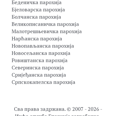
Беденичка парохија
Бјеловарска парохија
Болчанска парохија
Великописаничка парохија
Малотрешњевичка парохија
Нарћанска парохија
Новопављанска парохија
Новосељанска парохија
Ровиштанска парохија
Северинска парохија
Сријеђанска парохија
Српскокапелска парохија
Сва права задржана. © 2007 - 2026 -