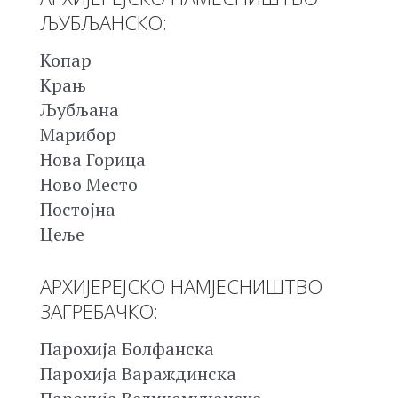
ЉУБЉАНСКО:
Копар
Крањ
Љубљана
Марибор
Нова Горица
Ново Место
Постојна
Цеље
АРХИЈЕРЕЈСКО НАМЈЕСНИШТВО
ЗАГРЕБАЧКО:
Парохија Болфанска
Парохија Вараждинска