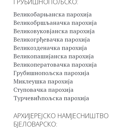
ГРУБИШНОПОЉСКО:
Великобарњанска парохија
Великобршљаначка парохија
Великовуковјанска парохија
Великогрђевачка парохија
Великозденачка парохија
Великопашијанска парохија
Великоператовачка парохија
Грубишнопољска парохија
Миклеушка парохија
Ступовачка парохија
Турчевићпољска парохија
АРХИЈЕРЕЈСКО НАМЈЕСНИШТВО
БЈЕЛОВАРСКО: