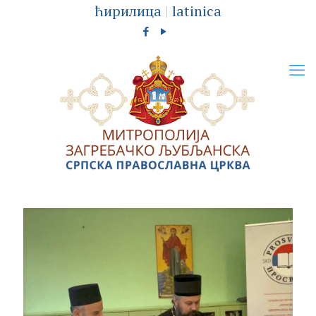
ћирилица
|
latinica