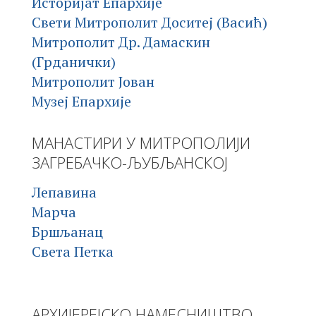
Историјат Епархије
Свети Митрополит Доситеј (Васић)
Митрополит Др. Дамаскин
(Грданички)
Митрополит Јован
Музеј Епархије
МАНАСТИРИ У МИТРОПОЛИЈИ
ЗАГРЕБАЧКО-ЉУБЉАНСКОЈ
Лепавина
Марча
Бршљанац
Света Петка
АРХИЈЕРЕЈСКО НАМЕСНИШТВО