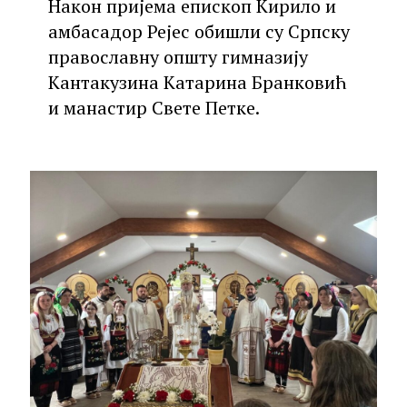
Након пријема епископ Кирило и
амбасадор Рејес обишли су Српску
православну општу гимназију
Кантакузина Катарина Бранковић
и манастир Свете Петке.