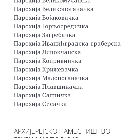
Парохија Великомучанска
Парохија Великопоганачка
Парохија Војаковачка
Парохија Горњосредичка
Парохија Загребачка
Парохија Иванићградска-граберска
Парохија Липовчанска
Парохија Копривничка
Парохија Крижевачка
Парохија Малопоганачка
Парохија Плавшиначка
Парохија Салничка
Парохија Сисачка
АРХИЈЕРЕЈСКО НАМЕСНИШТВО