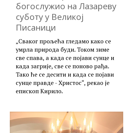
богослужио на Лазареву
суботу у Великој
Писаници
„Сваког прољећа гледамо како се
умрла природа буди. Током зиме
све спава, а када се појави сунце и
када загрије, све се поново рађа.
Тако ће се десити и када се појави
сунце правде - Христос“, рекао је
епископ Кирило.