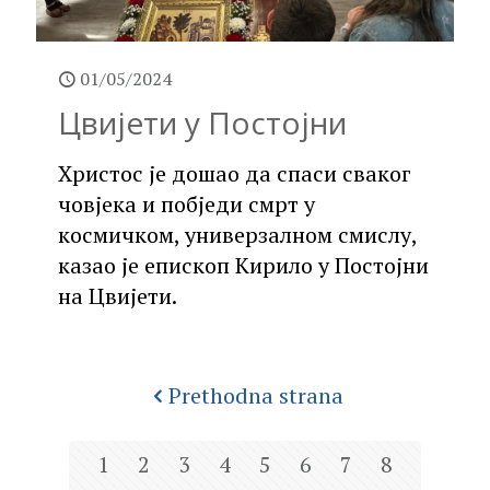
01/05/2024
Цвијети у Постојни
Христос је дошао да спаси сваког
човјека и побједи смрт у
космичком, универзалном смислу,
казао је епископ Кирило у Постојни
на Цвијети.
Prethodna strana
1
2
3
4
5
6
7
8