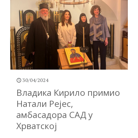
30/04/2024
Владика Кирило примио
Натали Рејес,
амбасадора САД у
Хрватској