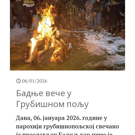
06/01/2026
Бадње вече у
Грубишном пољу
Дана, 06. јануара 2026. године у
парохији грубишнопољској свечано
је прослављен Бадњи дан чиме је