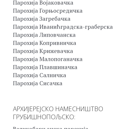
Парохија Војаковачка
Парохија Горњосредичка
Парохија Загребачка
Парохија Иванићградска-граберска
Парохија Липовчанска
Парохија Копривничка
Парохија Крижевачка
Парохија Малопоганачка
Парохија Плавшиначка
Парохија Салничка
Парохија Сисачка
АРХИЈЕРЕЈСКО НАМЕСНИШТВО
ГРУБИШНОПОЉСКО:
Великобарњанска парохија