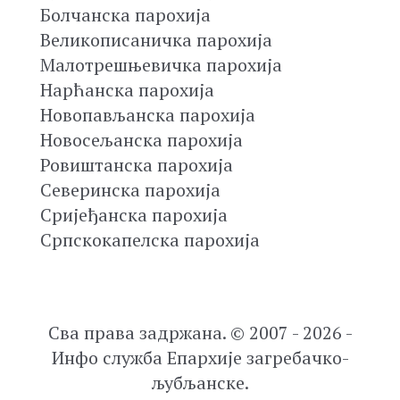
Болчанска парохија
Великописаничка парохија
Малотрешњевичка парохија
Нарћанска парохија
Новопављанска парохија
Новосељанска парохија
Ровиштанска парохија
Северинска парохија
Сријеђанска парохија
Српскокапелска парохија
Сва права задржана. © 2007 - 2026 -
Инфо служба Епархије загребачко-
љубљанске.