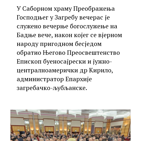
У Саборном храму Преображења
Господњег у Загребу вечерас је
служено вечерње богослужење на
Бадње вече, након којег се вјерном
народу пригодном бесједом
обратио Његово Преосвештенство
Епископ буеносајрески и јужно-
централноамерички др Кирило,
администратор Епархије
загребачко-љубљанске.