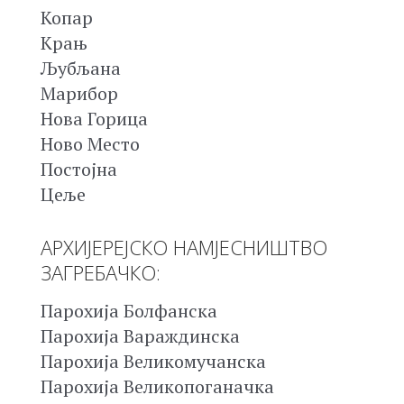
Копар
Крањ
Љубљана
Марибор
Нова Горица
Ново Место
Постојна
Цеље
АРХИЈЕРЕЈСКО НАМЈЕСНИШТВО
ЗАГРЕБАЧКО:
Парохија Болфанска
Парохија Вараждинска
Парохија Великомучанска
Парохија Великопоганачка