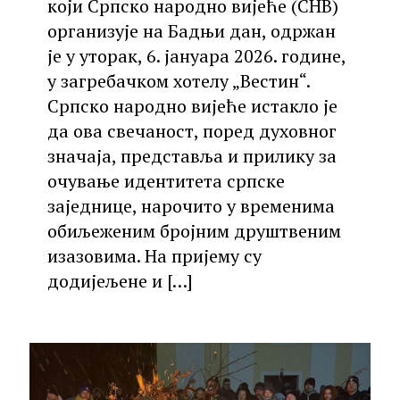
који Српско народно вијеће (СНВ)
организује на Бадњи дан, одржан
је у уторак, 6. јануара 2026. године,
у загребачком хотелу „Вестин“.
Српско народно вијеће истакло је
да ова свечаност, поред духовног
значаја, представља и прилику за
очување идентитета српске
заједнице, нарочито у временима
обиљеженим бројним друштвеним
изазовима. На пријему су
додијељене и
[…]