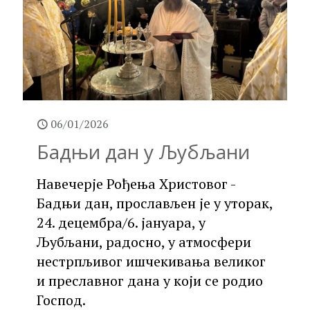
06/01/2026
Бадњи дан у Љубљани
Навечерје Рођења Христовог -
Бадњи дан, прослављен је у уторак,
24. децембра/6. јануара, у
Љубљани, радосно, у атмосфери
нестрпљивог ишчекивања великог
и преславног дана у који се родио
Господ.