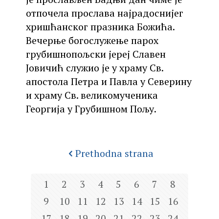
отпочела прослава најрадоснијег
хришћанског празника Божића.
Вечерње богослужење парох
грубишнопољски јереј Славен
Јовичић служио је у храму Св.
апостола Петра и Павла у Северину
и храму Св. великомученика
Георгија у Грубишном Пољу.
Prethodna strana
1
2
3
4
5
6
7
8
9
10
11
12
13
14
15
16
17
18
19
20
21
22
23
24