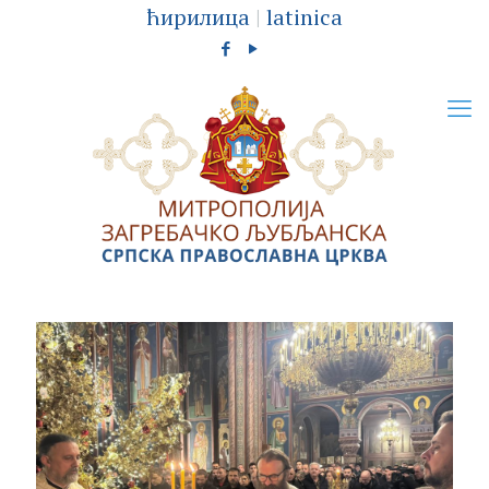
ћирилица
|
latinica