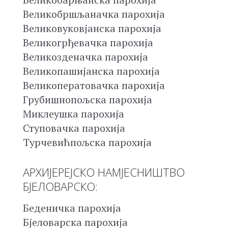
Великобршљаначка парохија
Великовуковјанска парохија
Великогрђевачка парохија
Великозденачка парохија
Великопашијанска парохија
Великоператовачка парохија
Грубишнопољска парохија
Миклеушка парохија
Ступовачка парохија
Турчевићпољска парохија
АРХИЈЕРЕЈСКО НАМЈЕСНИШТВО
БЈЕЛОВАРСКО:
Беденичка парохија
Бјеловарска парохија