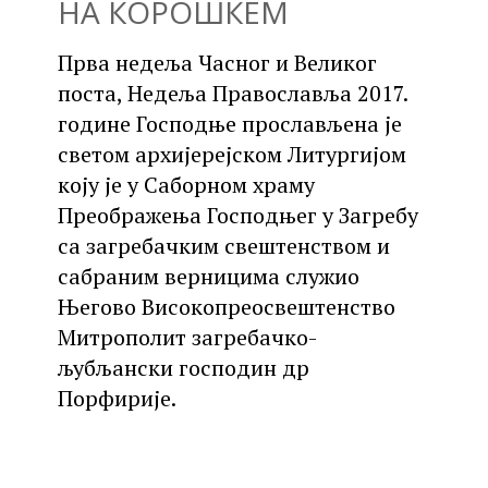
НА КОРОШКЕМ
Прва недеља Часног и Великог
поста, Недеља Православља 2017.
године Господње прослављена је
светом архијерејском Литургијом
коју је у Саборном храму
Преображења Господњег у Загребу
са загребачким свештенством и
сабраним верницима служио
Његово Високопреосвештенство
Митрополит загребачко-
љубљански господин др
Порфирије.