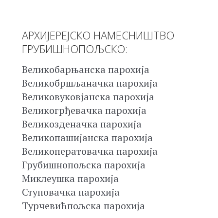
АРХИЈЕРЕЈСКО НАМЕСНИШТВО
ГРУБИШНОПОЉСКО:
Великобарњанска парохија
Великобршљаначка парохија
Великовуковјанска парохија
Великогрђевачка парохија
Великозденачка парохија
Великопашијанска парохија
Великоператовачка парохија
Грубишнопољска парохија
Миклеушка парохија
Ступовачка парохија
Турчевићпољска парохија