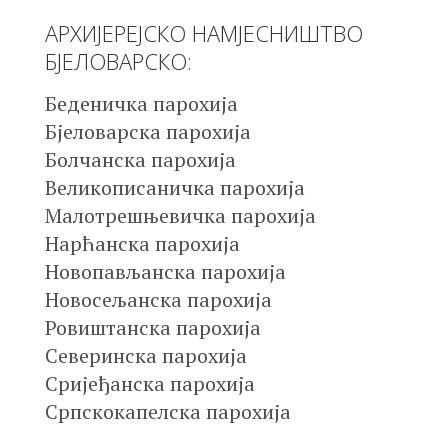
АРХИЈЕРЕЈСКО НАМЈЕСНИШТВО
БЈЕЛОВАРСКО:
Беденичка парохија
Бјеловарска парохија
Болчанска парохија
Великописаничка парохија
Малотрешњевичка парохија
Нарћанска парохија
Новопављанска парохија
Новосељанска парохија
Ровиштанска парохија
Северинска парохија
Сријеђанска парохија
Српскокапелска парохија