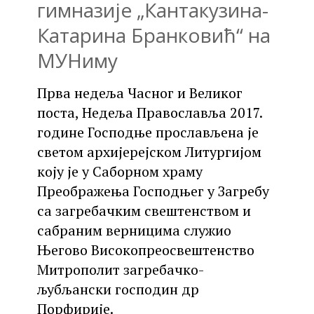
гимназије „Кантакузина-
Катарина Бранковић“ на
МУНиму
Прва недеља Часног и Великог
поста, Недеља Православља 2017.
године Господње прослављена је
светом архијерејском Литургијом
коју је у Саборном храму
Преображења Господњег у Загребу
са загребачким свештенством и
сабраним верницима служио
Његово Високопреосвештенство
Митрополит загребачко-
љубљански господин др
Порфирије.