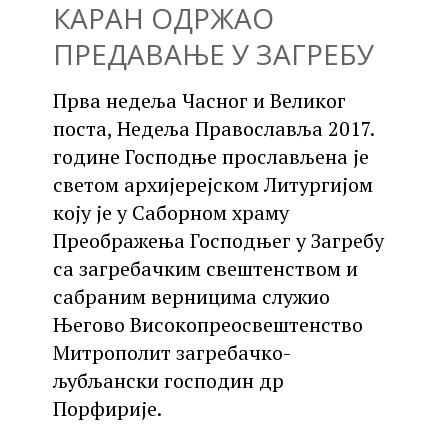
КАРАН ОДРЖАО
ПРЕДАВАЊЕ У ЗАГРЕБУ
Прва недеља Часног и Великог
поста, Недеља Православља 2017.
године Господње прослављена је
светом архијерејском Литургијом
коју је у Саборном храму
Преображења Господњег у Загребу
са загребачким свештенством и
сабраним верницима служио
Његово Високопреосвештенство
Митрополит загребачко-
љубљански господин др
Порфирије.