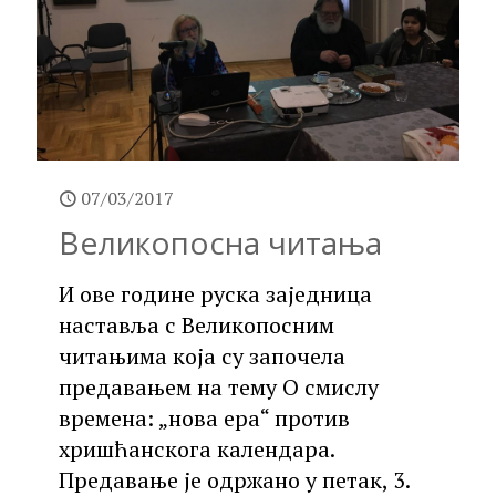
07/03/2017
Великопосна читања
И ове године руска заједница
наставља с Великопосним
читањима која су започела
предавањем на тему О смислу
времена: „нова ера“ против
хришћанскога календара.
Предавање је одржано у петак, 3.