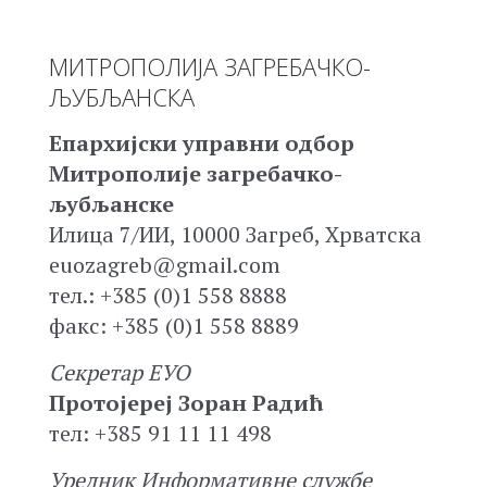
МИТРОПОЛИЈА ЗАГРЕБАЧКО-
ЉУБЉАНСКА
Епархијски управни одбор
Митрополије загребачко-
љубљанске
Илица 7/ИИ, 10000 Загреб, Хрватска
euozagreb@gmail.com
тел.: +385 (0)1 558 8888
факс: +385 (0)1 558 8889
Секретар ЕУО
Протојереј Зоран Радић
тел: +385 91 11 11 498
Уредник Информативне службе