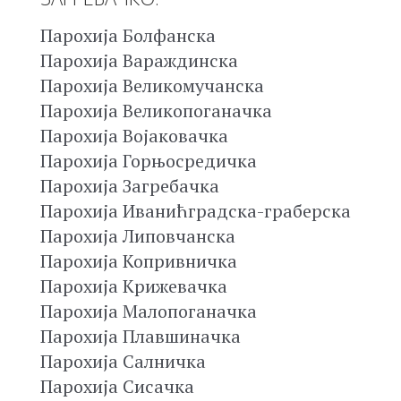
Парохија Болфанска
Парохија Вараждинска
Парохија Великомучанска
Парохија Великопоганачка
Парохија Војаковачка
Парохија Горњосредичка
Парохија Загребачка
Парохија Иванићградска-граберска
Парохија Липовчанска
Парохија Копривничка
Парохија Крижевачка
Парохија Малопоганачка
Парохија Плавшиначка
Парохија Салничка
Парохија Сисачка