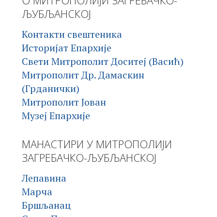
ЉУБЉАНСКОЈ
Контакти свештеника
Историјат Епархије
Свети Митрополит Доситеј (Васић)
Митрополит Др. Дамаскин
(Грданички)
Митрополит Јован
Музеј Епархије
МАНАСТИРИ У МИТРОПОЛИЈИ
ЗАГРЕБАЧКО-ЉУБЉАНСКОЈ
Лепавина
Марча
Бршљанац