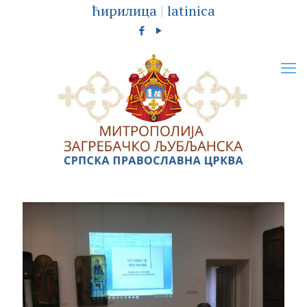
ћирилица
|
latinica