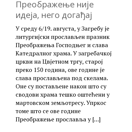
Преображење није
идеја, него догађај
У среду 6/19. августа, у Загребу је
литургијски прослављен празник
Преображења Господњег и слава
Катедралног храма. У загребачкој
цркви на Цвјетном тргу, старој
преко 150 година, ове године је
слава прослављена под скелама.
Оне су постављене након што су
сводови храма тешко оштећени у
мартовском земљотресу. Упркос
томе што се ове године
Преображење прославља у
[…]