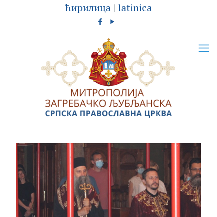
ћирилица
|
latinica