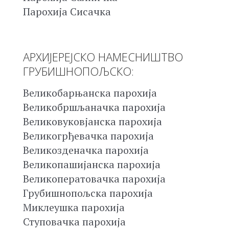
Парохија Сисачка
АРХИЈЕРЕЈСКО НАМЕСНИШТВО
ГРУБИШНОПОЉСКО:
Великобарњанска парохија
Великобршљаначка парохија
Великовуковјанска парохија
Великогрђевачка парохија
Великозденачка парохија
Великопашијанска парохија
Великоператовачка парохија
Грубишнопољска парохија
Миклеушка парохија
Ступовачка парохија