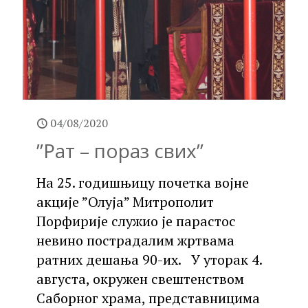
04/08/2020
”Рат – пораз свих”
На 25. годишњицу почетка војне
акције ”Олуја” Митрополит
Порфирије служио је парастос
невино пострадалим жртвама
ратних дешања 90-их. У уторак 4.
августа, окружен свештенством
Саборног храма, представницима