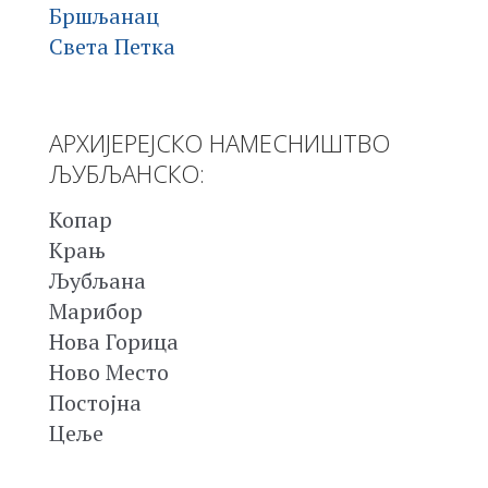
Бршљанац
Света Петка
АРХИЈЕРЕЈСКО НАМЕСНИШТВО
ЉУБЉАНСКО:
Копар
Крањ
Љубљана
Марибор
Нова Горица
Ново Место
Постојна
Цеље