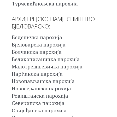
Турчевићпољска парохија
АРХИЈЕРЕЈСКО НАМЈЕСНИШТВО
БЈЕЛОВАРСКО:
Беденичка парохија
Бјеловарска парохија
Болчанска парохија
Великописаничка парохија
Малотрешњевичка парохија
Нарћанска парохија
Новопављанска парохија
Новосељанска парохија
Ровиштанска парохија
Северинска парохија
Сријеђанска парохија