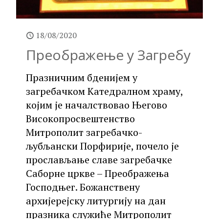
18/08/2020
Преображење у Загребу
Празничним бденијем у
загребачком Катедралном храму,
којим је началствовао Његово
Високопросвештенство
Митрополит загребачко-
љубљански Порфирије, почело је
прослављање славе загребачке
Саборне цркве – Преображења
Господњег. Божанствену
архијерејску литургију на дан
празника служиће Митрополит