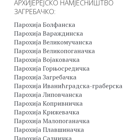
АРХИЈЕРЕЈСКО НАМЈЕСНИШТВО
ЗАГРЕБАЧКО:
Парохија Болфанска
Парохија Вараждинска
Парохија Великомучанска
Парохија Великопоганачка
Парохија Војаковачка
Парохија Горњосредичка
Парохија Загребачка
Парохија Иванићградска-граберска
Парохија Липовчанска
Парохија Копривничка
Парохија Крижевачка
Парохија Малопоганачка
Парохија Плавшиначка
Парохија Салничка