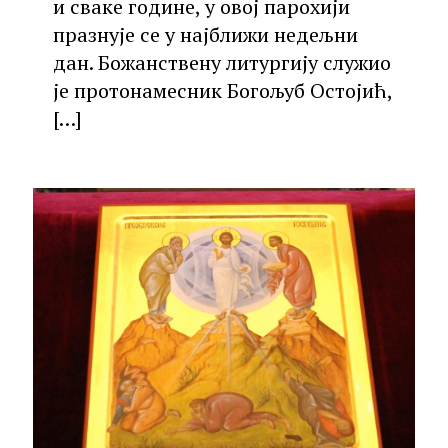
и сваке године, у овој парохији
празнује се у најближи недељни
дан. Божанствену литургију служио
је протонамесник Богољуб Остојић,
[…]