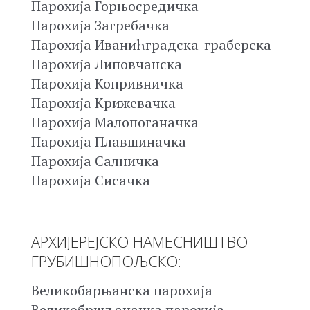
Парохија Горњосредичка
Парохија Загребачка
Парохија Иванићградска-граберска
Парохија Липовчанска
Парохија Копривничка
Парохија Крижевачка
Парохија Малопоганачка
Парохија Плавшиначка
Парохија Салничка
Парохија Сисачка
АРХИЈЕРЕЈСКО НАМЕСНИШТВО
ГРУБИШНОПОЉСКО:
Великобарњанска парохија
Великобршљаначка парохија