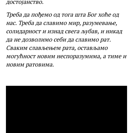
достојанство.
Треба да пођемо од тога шта Бог хоће од
нас. Треба да славимо мир, разумевање,
солидарност и изнад свега љубав, и никад
да не дозволимо себи да славимо рат.
Сваким слављењем рата, остављамо
могућност новим неспоразумима, а тиме и
новим ратовима.