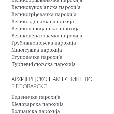
Великовуковјанска парохија
Великогрђевачка парохија
Великозденачка парохија
Великопашијанска парохија
Великоператовачка парохија
Грубишнопољска парохија
Миклеушка парохија
Ступовачка парохија
Турчевићпољска парохија
АРХИЈЕРЕЈСКО НАМЈЕСНИШТВО
БЈЕЛОВАРСКО:
Беденичка парохија
Бјеловарска парохија
Болчанска парохија