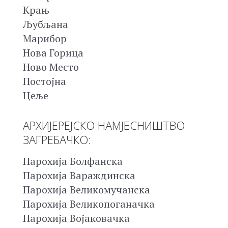
Крањ
Љубљана
Марибор
Нова Горица
Ново Место
Постојна
Цеље
АРХИЈЕРЕЈСКО НАМЈЕСНИШТВО
ЗАГРЕБАЧКО:
Парохија Болфанска
Парохија Вараждинска
Парохија Великомучанска
Парохија Великопоганачка
Парохија Војаковачка