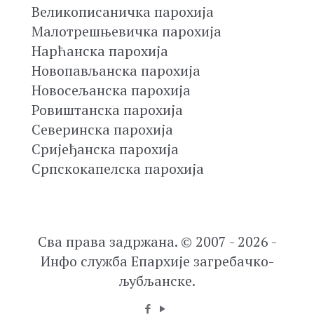
Великописаничка парохија
Малотрешњевичка парохија
Нарћанска парохија
Новопављанска парохија
Новосељанска парохија
Ровиштанска парохија
Северинска парохија
Сријеђанска парохија
Српскокапелска парохија
Сва права задржана. © 2007 - 2026 -
Инфо служба Епархије загребачко-
љубљанске.