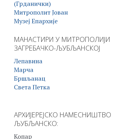
(Грданички)
Митрополит Јован
Музеј Епархије
МАНАСТИРИ У МИТРОПОЛИЈИ
ЗАГРЕБАЧКО-ЉУБЉАНСКОЈ
Лепавина
Марча
Бршљанац
Света Петка
АРХИЈЕРЕЈСКО НАМЕСНИШТВО
ЉУБЉАНСКО:
Копар