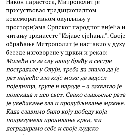
Након парастоса, Митрополит је
присуствовао традиционалном
комеморативном окупљању у
просторијама Српског народног вијећа и
читању тринаесте ”Изјаве сјећања”. Своје
обраћање Митрополит је наставио у духу
беседе изговорене у цркви и рекао:
Молећи се за сву нашу браћу и сестре
пострадале у Олуји, треба да знамо да је
рат највеће зло које може да задеси
појединца, групе и народе – а захватао је
понекада и цео свет. Свако слављење рата
је увећавање зла и продубљивање мржње.
Када славимо било коју победу која
подразумева проливање крви, ми
деградирамо себе и своје људско