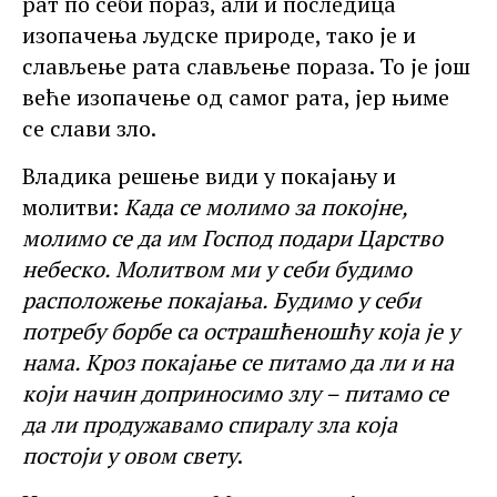
рат по себи пораз, али и последица
изопачења људске природе, тако је и
слављење рата слављење пораза. То је још
веће изопачење од самог рата, јер њиме
се слави зло.
Владика решење види у покајању и
молитви:
Када се молимо за покојне,
молимо се да им Господ подари Царство
небеско. Молитвом ми у себи будимо
расположење покајања. Будимо у себи
потребу борбе са острашћеношћу која је у
нама. Кроз покајање се питамо да ли и на
који начин доприносимо злу –
питамо се
да ли продужавамо спиралу зла која
постоји у овом свету
.