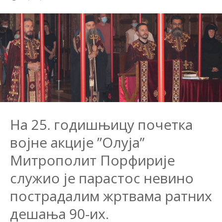
На 25. годишњицу почетка
војне акције ”Олуја”
Митрополит Порфирије
служио је парастос невино
пострадалим жртвама ратних
дешања 90-их.