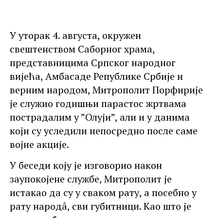
У уторак 4. августа, окружен
свештенством Саборног храма,
представницима Српског народног
вијећа, Амбасаде Републике Србије и
верним народом, Митрополит Порфирије
је служио годишњи парастос жртвама
пострадалим у ”Олуји”, али и у данима
који су уследили непосредно после саме
војне акције.
У беседи коју је изговорио након
заупокојене службе, Митрополит је
истакао да су у сваком рату, а посебно у
рату народâ, сви губитници. Као што је