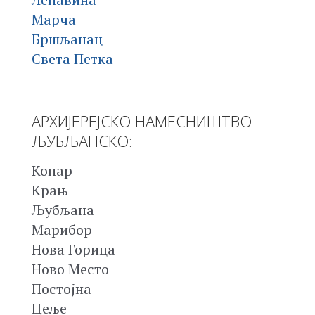
Марча
Бршљанац
Света Петка
АРХИЈЕРЕЈСКО НАМЕСНИШТВО
ЉУБЉАНСКО:
Копар
Крањ
Љубљана
Марибор
Нова Горица
Ново Место
Постојна
Цеље