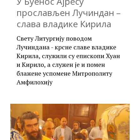
У Буенос Ајресу
прослављен Лучиндан –
слава владике Кирила
Свету Литургију поводом
Лучиндана - крсне славе владике
Кирила, служили су епископи Хуан
и Кирило, а служен је и помен
блажене успомене Митрополиту
Амфилохију