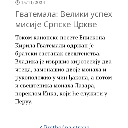
13/11/2024
Гватемала: Велики успех
мисије Српске Цркве
Током канонске посете Епископа
Кирила Гватемали одржан је
братски састанак свештенства.
Владика је извршио хиротесију два
чтеца, замонашио двоје монаха и
рукоположио у чин ђакона, а потом
и свештеника монаха Лазара,
пореклом Инка, који ће служити у
Перуу.
Prethodna strana