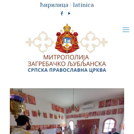
ћирилица
|
latinica