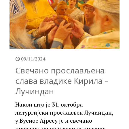
09/11/2024
Свечано прослављена
слава владике Кирила –
Лучиндан
Након што је 31. октобра
литургијски прослављен Лучиндан,
у Буенос Ајресу је и свечано
прослављен овај велики празник,