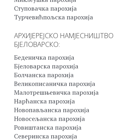
Ступовачка парохија
Турчевићпољска парохија
АРХИЈЕРЕЈСКО НАМЈЕСНИШТВО
БЈЕЛОВАРСКО:
Беденичка парохија
Бјеловарска парохија
Болчанска парохија
Великописаничка парохија
Малотрешњевичка парохија
Нарћанска парохија
Новопављанска парохија
Новосељанска парохија
Ровиштанска парохија
Северинска парохија