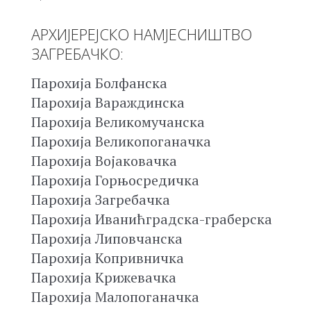
АРХИЈЕРЕЈСКО НАМЈЕСНИШТВО
ЗАГРЕБАЧКО:
Парохија Болфанска
Парохија Вараждинска
Парохија Великомучанска
Парохија Великопоганачка
Парохија Војаковачка
Парохија Горњосредичка
Парохија Загребачка
Парохија Иванићградска-граберска
Парохија Липовчанска
Парохија Копривничка
Парохија Крижевачка
Парохија Малопоганачка