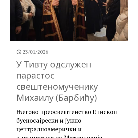
23/01/2026
У Тивту одслужен
парастос
свештеномученику
Михаилу (Барбићу)
Његово преосвештенство Епископ
буеносајрески и јужно-
централноамерички и
администратор Митрополије