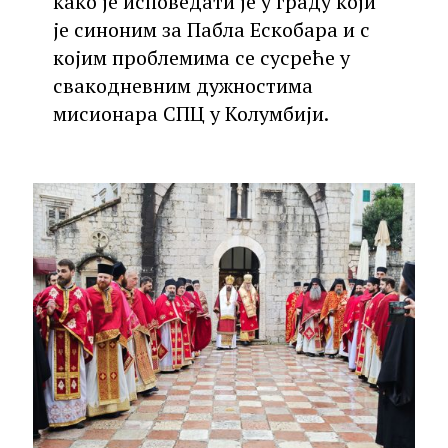
како је исповедати је у граду који
је синоним за Пабла Ескобара и с
којим проблемима се сусреће у
свакодневним дужностима
мисионара СПЦ у Колумбији.