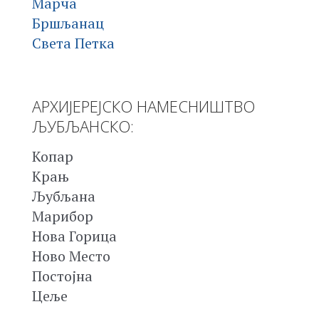
Марча
Бршљанац
Света Петка
АРХИЈЕРЕЈСКО НАМЕСНИШТВО
ЉУБЉАНСКО:
Копар
Крањ
Љубљана
Марибор
Нова Горица
Ново Место
Постојна
Цеље