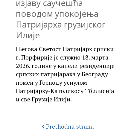
изјаву саучешћа
поводом упокојења
Патријарха грузијског
Илије
Његова Светост Патријарх српски
г. Порфирије је служио 18. марта
2026. године у капели резиденције
српских патријараха у Београду
помен у Господу уснулом
Патријарху-Католикосу Тбилисија
и све Грузије Илији.
Prethodna strana