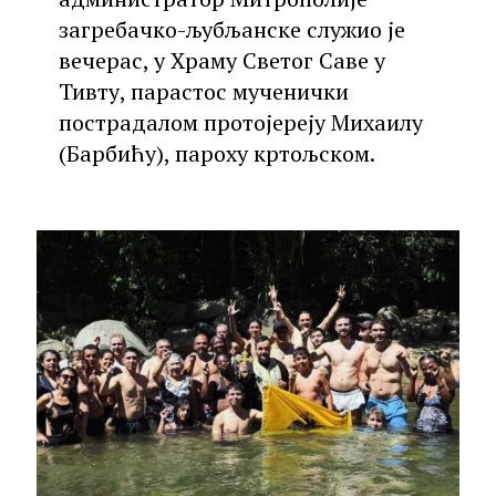
загребачко-љубљанске служио је
вечерас, у Храму Светог Саве у
Тивту, парастос мученички
пострадалом протојереју Михаилу
(Барбићу), пароху кртољском.