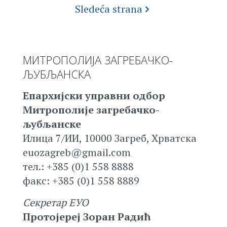
Sledeća strana
МИТРОПОЛИЈА ЗАГРЕБАЧКО-
ЉУБЉАНСКА
Епархијски управни одбор
Митрополије загребачко-
љубљанске
Илица 7/ИИ, 10000 Загреб, Хрватска
euozagreb@gmail.com
тел.: +385 (0)1 558 8888
факс: +385 (0)1 558 8889
Секретар ЕУО
Протојереј Зоран Радић