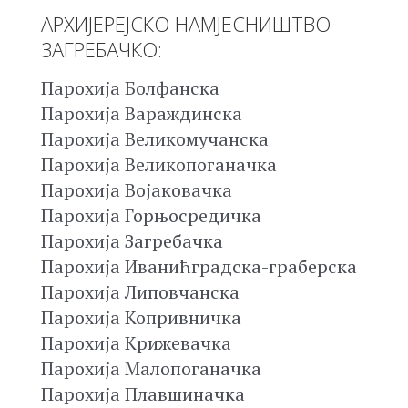
АРХИЈЕРЕЈСКО НАМЈЕСНИШТВО
ЗАГРЕБАЧКО:
Парохија Болфанска
Парохија Вараждинска
Парохија Великомучанска
Парохија Великопоганачка
Парохија Војаковачка
Парохија Горњосредичка
Парохија Загребачка
Парохија Иванићградска-граберска
Парохија Липовчанска
Парохија Копривничка
Парохија Крижевачка
Парохија Малопоганачка
Парохија Плавшиначка