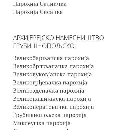
Парохија Салничка
Парохија Сисачка
АРХИЈЕРЕЈСКО НАМЕСНИШТВО
ГРУБИШНОПОЉСКО:
Великобарњанска парохија
Великобршљаначка парохија
Великовуковјанска парохија
Великогрђевачка парохија
Великозденачка парохија
Великопашијанска парохија
Великоператовачка парохија
Грубишнопољска парохија
Миклеушка парохија