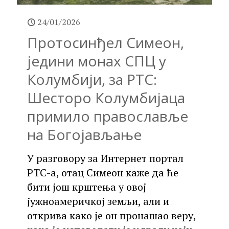
24/01/2026
Протосинђел Симеон,
једини монах СПЦ у
Колумбији, за РТС:
Шесторо Колумбијаца
примило православље
на Богојављање
У разговору за Интернет портал
РТС-а, отац Симеон каже да ће
бити још крштења у овој
јужноамеричкој земљи, али и
открива како је он пронашао веру,