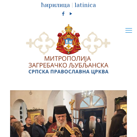
ћирилица
|
latinica