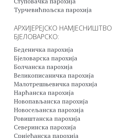
Ступовачка парохија
Турчевићпољска парохија
АРХИЈЕРЕЈСКО НАМЈЕСНИШТВО
БЈЕЛОВАРСКО:
Беденичка парохија
Бјеловарска парохија
Болчанска парохија
Великописаничка парохија
Малотрешњевичка парохија
Нарћанска парохија
Новопављанска парохија
Новосељанска парохија
Ровиштанска парохија
Северинска парохија
Сријеђанска парохија