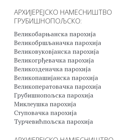
АРХИЈЕРЕЈСКО НАМЕСНИШТВО
ГРУБИШНОПОЉСКО:
Великобарњанска парохија
Великобршљаначка парохија
Великовуковјанска парохија
Великогрђевачка парохија
Великозденачка парохија
Великопашијанска парохија
Великоператовачка парохија
Грубишнопољска парохија
Миклеушка парохија
Ступовачка парохија
Турчевићпољска парохија
АРХИЈЕРЕЈСКО НАМЈЕСНИШТВО