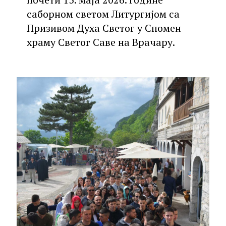
саборном светом Литургијом са
Призивом Духа Светог у Спомен
храму Светог Саве на Врачару.