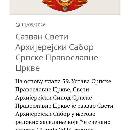
11/05/2026
Сазван Свети
Архијерејски Сабор
Српске Православне
Цркве
На основу члана 59. Устава Српске
Православне Цркве, Свети
Архијерејски Синод Српске
Православне Цркве је сазвао Свети
Архијерејски Сабор у његово
редовно заседање које ће свечано
почети 13. маја 2026. године