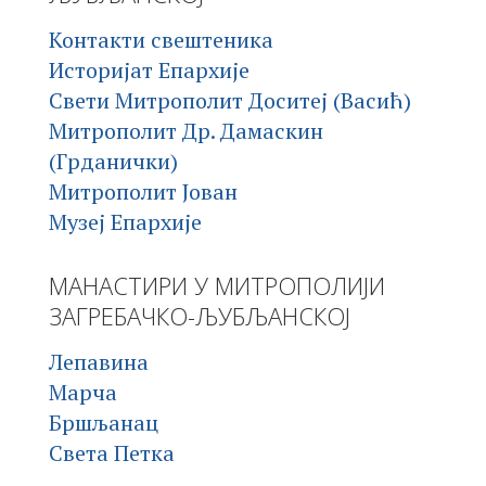
Контакти свештеника
Историјат Епархије
Свети Митрополит Доситеј (Васић)
Митрополит Др. Дамаскин
(Грданички)
Митрополит Јован
Музеј Епархије
МАНАСТИРИ У МИТРОПОЛИЈИ
ЗАГРЕБАЧКО-ЉУБЉАНСКОЈ
Лепавина
Марча
Бршљанац
Света Петка