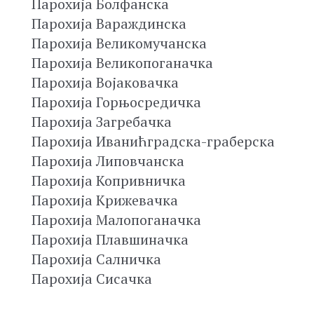
Парохија Болфанска
Парохија Вараждинска
Парохија Великомучанска
Парохија Великопоганачка
Парохија Војаковачка
Парохија Горњосредичка
Парохија Загребачка
Парохија Иванићградска-граберска
Парохија Липовчанска
Парохија Копривничка
Парохија Крижевачка
Парохија Малопоганачка
Парохија Плавшиначка
Парохија Салничка
Парохија Сисачка