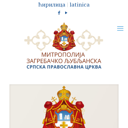
ћирилица
|
latinica