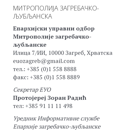
МИТРОПОЛИЈА ЗАГРЕБАЧКО-
ЉУБЉАНСКА
Епархијски управни одбор
Митрополије загребачко-
љубљанске
Илица 7/ИИ, 10000 Загреб, Хрватска
euozagreb@gmail.com
тел.: +385 (0)1 558 8888
факс: +385 (0)1 558 8889
Секретар ЕУО
Протојереј Зоран Радић
тел: +385 91 11 11 498
Уредник Информативне службе
Епархије загребачко-љубљанске