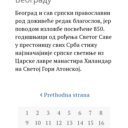
Београд и сав српски православни
род доживеће редак благослов, јер
поводом изложбе посвећене 850.
годишњици од рођења Светог Саве
у престоницу свих Срба стижу
најзначајније српске светиње из
Царске лавре манастира Хиландар
на Светој Гори Атонској.
Prethodna strana
1
2
3
4
5
6
7
8
9
10
11
12
13
14
15
16