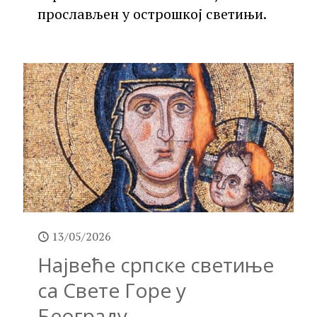
прослављен у острошкој светињи.
13/05/2026
Највеће српске светиње
са Свете Горе у
Београду