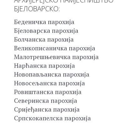
БЈЕЛОВАРСКО:
Беденичка парохија
Бјеловарска парохија
Болчанска парохија
Великописаничка парохија
Малотрешњевичка парохија
Нарћанска парохија
Новопављанска парохија
Новосељанска парохија
Ровиштанска парохија
Северинска парохија
Сријеђанска парохија
Српскокапелска парохија