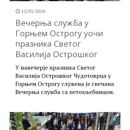
12/05/2026
Вечерња служба у
Горњем Острогу уочи
празника Светог
Василија Острошког
У навечерје празника Светог
Василија Острошког Чудотоврца у
Горњем Острогу служена је свечана
Вечерња служба са петохљебницом.