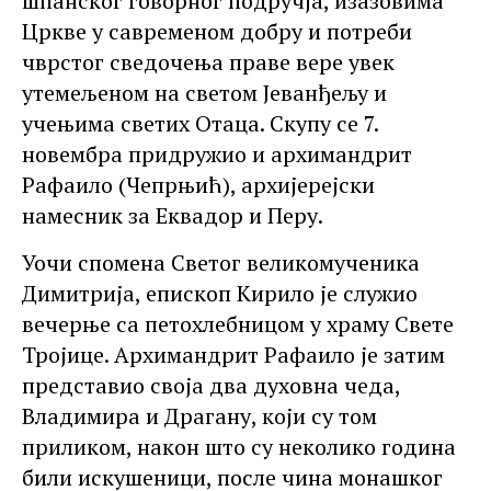
шпанског говорног подручја, изазовима
Цркве у савременом добру и потреби
чврстог сведочења праве вере увек
утемељеном на светом Јеванђељу и
учењима светих Отаца. Скупу се 7.
новембра придружио и архимандрит
Рафаило (Чепрњић), архијерејски
намесник за Еквадор и Перу.
Уочи спомена Светог великомученика
Димитрија, епископ Кирило је служио
вечерње са петохлебницом у храму Свете
Тројице. Архимандрит Рафаило је затим
представио своја два духовна чеда,
Владимира и Драгану, који су том
приликом, након што су неколико година
били искушеници, после чина монашког