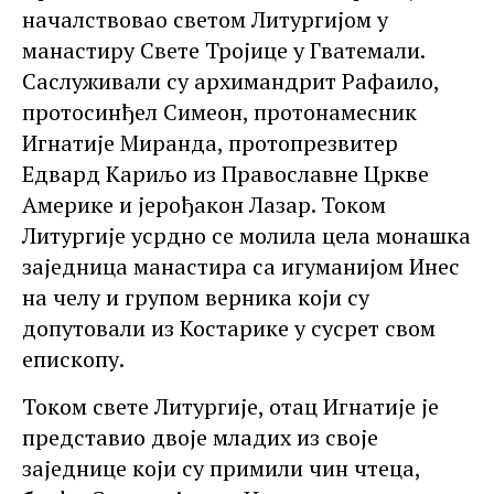
началствовао светом Литургијом у
манастиру Свете Тројице у Гватемали.
Саслуживали су архимандрит Рафаило,
протосинђел Симеон, протонамесник
Игнатије Миранда, протопрезвитер
Едвард Кариљо из Православне Цркве
Америке и јерођакон Лазар. Током
Литургије усрдно се молила цела монашка
заједница манастира са игуманијом Инес
на челу и групом верника који су
допутовали из Костарике у сусрет свом
епископу.
Током свете Литургије, отац Игнатије је
представио двоје младих из своје
заједнице који су примили чин чтеца,