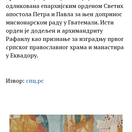
одликована епархијским орденом Светих
апостола Петра и Павла за њен допринос
мисионарском раду у Гватемали. Исти
орден је додељен и архимандриту
Рафаилу као признање за изградњу првог
српског православног храма и манастира
у Еквадору.
Извор:
спц.рс