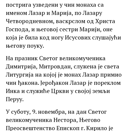
пострига узведени у чин монаха са
именом Лазар и Марија, по Лазару
Четвородневном, васкрслом од Христа
Господа, и његовој сестри Марији, оне
која је била код ногу Исусових слушајући
његову поуку.
На празник Светог великомученика
Димитрија, Митровдан, служена је света
Литургија на којој је монах Лазар примио
чин ђакона. Јерођакон Лазар је пореклом
Инка и служиће Цркви у својој земљи
Перуу.
У суботу, 9. новембра, на дан Светог
великомученика Нестора, Његово
Преосвештенство Епископ г. Кирило је