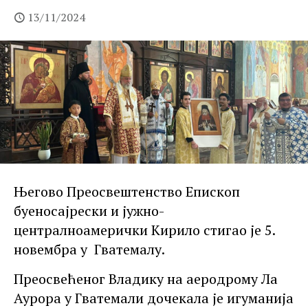
13/11/2024
Његово Преосвештенство Епископ
буеносајрески и јужно-
централноамерички Кирило стигао је 5.
новембра у Гватемалу.
Преосвећеног Владику на аеродрому Ла
Аурора у Гватемали дочекала је игуманија