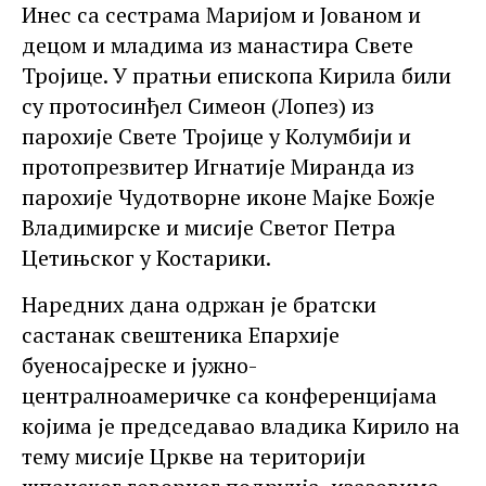
Инес са сестрама Маријом и Јованом и
децом и младима из манастира Свете
Тројице. У пратњи епископа Кирила били
су протосинђел Симеон (Лопез) из
парохије Свете Тројице у Колумбији и
протопрезвитер Игнатије Миранда из
парохије Чудотворне иконе Мајке Божје
Владимирске и мисије Светог Петра
Цетињског у Костарики.
Наредних дана одржан је братски
састанак свештеника Епархије
буеносајреске и јужно-
централноамеричке са конференцијама
којима је председавао владика Кирило на
тему мисије Цркве на територији