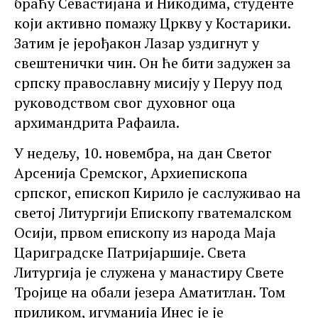
браћу Севастијана и Никодима, студенте
који активно помажу Цркву у Костарики.
Затим је јерођакон Лазар уздигнут у
свештенички чин. Он ће бити задужен за
српску православну мисију у Перуу под
руководством свог духовног оца
архимандрита Рафаила.
У недељу, 10. новембра, на дан Светог
Арсенија Сремског, Архиепископа
српског, епископ Кирило је саслуживао на
светој Литургији Епископу гватемалском
Осији, првом епископу из народа Маја
Цариградске Патријаршије. Света
Литургија је служена у манастиру Свете
Тројице на обали језера Аматитлан. Том
приликом, игуманија Инес је је