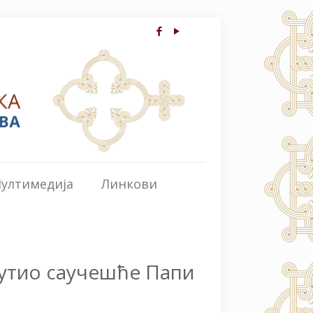
ултимедија
Линкови
путио саучешће Папи