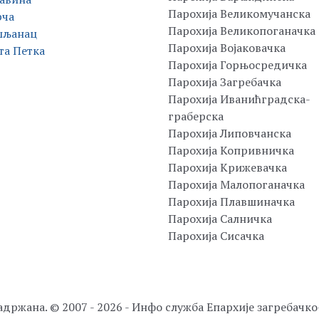
Парохија Великомучанска
рча
Парохија Великопоганачка
шљанац
Парохија Војаковачка
та Петка
Парохија Горњосредичка
Парохија Загребачка
Парохија Иванићградска-
граберска
Парохија Липовчанска
Парохија Копривничка
Парохија Крижевачка
Парохија Малопоганачка
Парохија Плавшиначка
Парохија Салничка
Парохија Сисачка
адржана. © 2007 - 2026 - Инфо служба Епархије загребачк