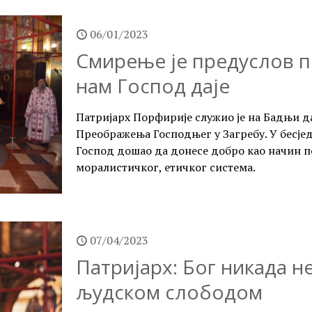
06/01/2023
Смирење је предуслов 
нам Господ даје
Патријарх Порфирије служио је на Бадњи да
Преображења Господњег у Загребу. У бесједи
Господ дошао да донесе добро као начин по
моралистичког, етичког система.
07/04/2023
Патријарх: Бог никада н
људском слободом