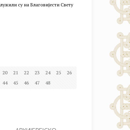
ужили су на Благовијести Свету
20
21
22
23
24
25
26
44
45
46
47
48