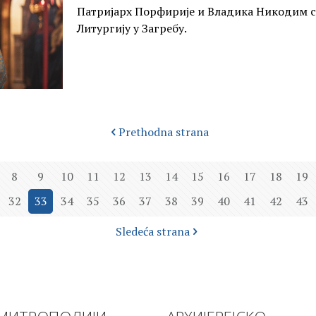
Патријарх Порфирије и Владика Никодим сл
Литургију у Загребу.
Prethodna strana
8
9
10
11
12
13
14
15
16
17
18
19
32
33
34
35
36
37
38
39
40
41
42
43
Sledeća strana