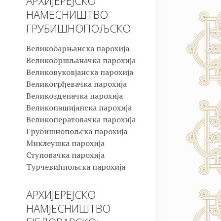
АРХИЈЕРЕЈСКО
НАМЕСНИШТВО
ГРУБИШНОПОЉСКО:
Великобарњанска парохија
Великобршљаначка парохија
Великовуковјанска парохија
Великогрђевачка парохија
Великозденачка парохија
Великопашијанска парохија
Великоператовачка парохија
Грубишнопољска парохија
Миклеушка парохија
Ступовачка парохија
Турчевићпољска парохија
АРХИЈЕРЕЈСКО
НАМЈЕСНИШТВО