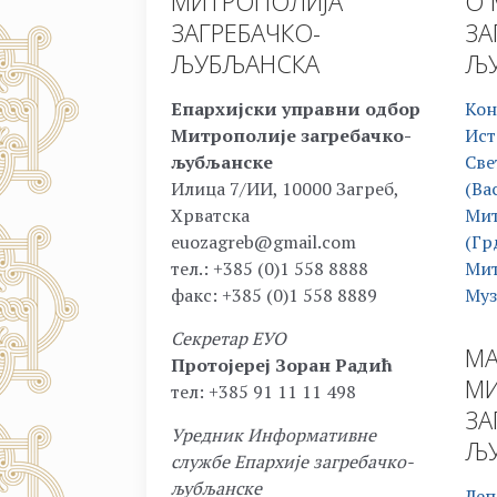
МИТРОПОЛИЈА
О 
ЗАГРЕБАЧКО-
ЗА
ЉУБЉАНСКА
ЉУ
Епархијски управни одбор
Кон
Митрополије загребачко-
Ист
љубљанске
Све
Илица 7/ИИ, 10000 Загреб,
(Ва
Хрватска
Мит
euozagreb@gmail.com
(Гр
тел.: +385 (0)1 558 8888
Мит
факс: +385 (0)1 558 8889
Муз
Секретар ЕУО
МА
Протојереј Зоран Радић
МИ
тел: +385 91 11 11 498
ЗА
Уредник Информативне
ЉУ
службе Епархије загребачко-
љубљанске
Леп