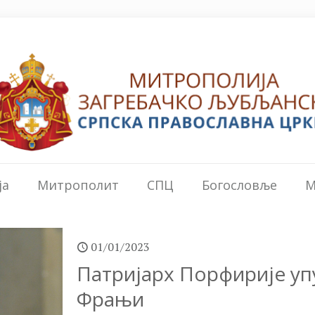
ја
Митрополит
СПЦ
Богословље
М
01/01/2023
Патријарх Порфирије у
Фрањи