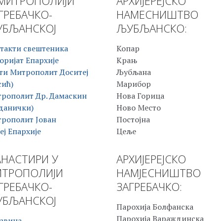
МИТРОПОЛИЈИ
АРХИЈЕРЕЈСКО
ГРЕБАЧКО-
НАМЕСНИШТВО
БЉАНСКОЈ
ЉУБЉАНСКО:
такти свештеника
Копар
оријат Епархије
Крањ
ти Митрополит Доситеј
Љубљана
сић)
Марибор
рополит Др. Дамаскин
Нова Горица
данички)
Ново Место
рополит Јован
Постојна
еј Епархије
Цеље
НАСТИРИ У
АРХИЈЕРЕЈСКО
ТРОПОЛИЈИ
НАМЈЕСНИШТВО
ГРЕБАЧКО-
ЗАГРЕБАЧКО:
БЉАНСКОЈ
Парохија Болфанска
Парохија Вараждинска
авина