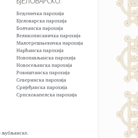
БЈЕЛОВАРСКО:
Беденичка парохија
Бјеловарска парохија
Болчанска парохија
Великописаничка парохија
Малотрешњевичка парохија
Нарћанска парохија
Новопављанска парохија
Новосељанска парохија
Ровиштанска парохија
Северинска парохија
Сријеђанска парохија
Српскокапелска парохија
о-љубљанске.