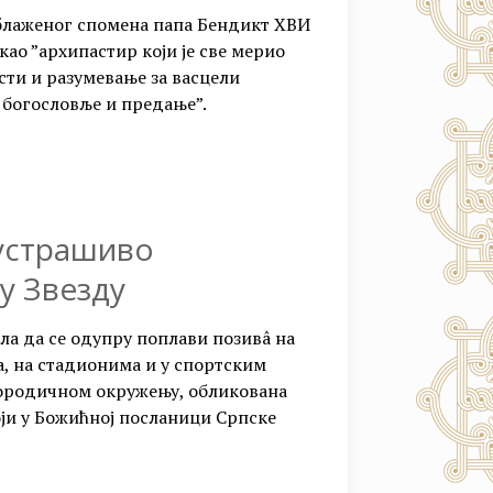
е блаженог спомена папа Бендикт XВИ
као ”архипастир који је све мерио
сти и разумевање за васцели
 богословље и предање”.
устрашиво
у Звезду
ла да се одупру поплави позивâ на
, на стадионима и у спортским
 породичном окружењу, обликована
оји у Божићној посланици Српске