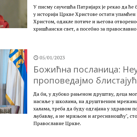
У писму саучешћа Патријарх је рекао да ћ
у историји Цркве Христове остати упамћен 
Христом, одакле потиче и његова отворено
хришћански свет, а посебно за православно
05/01/2023
Божићна посланица: Не
проповедајмо блистајућ
Да би, у дубоко рањеном друштву, деца мог
насиље у школама, на друштвеним мрежама
халама, треба да буду одгајана у здравом
љубављу, а не мржњом и агресивношћу", ст
Православне Цркве.