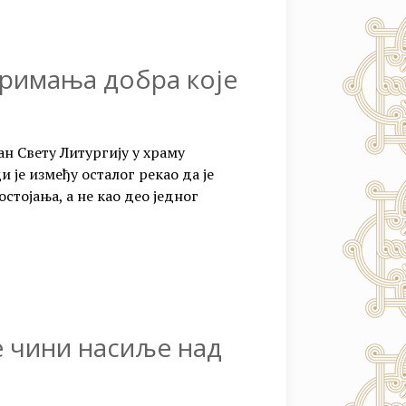
примања добра које
н Свету Литургију у храму
 је између осталог рекао да је
стојања, а не као део једног
е чини насиље над