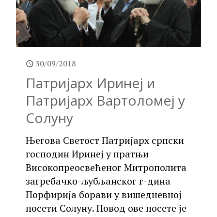
30/09/2018
Патријарх Иринеј и
Патријарх Вартоломеј у
Солуну
Његова Светост Патријарх српски
господин Иринеј у пратњи
Високопреосвећеног Митрополита
загребачко-љубљанског г-дина
Порфирија борави у вишедневној
посети Солуну. Повод ове посете је