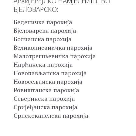
АРХИЈЕРЕЈСКО НАМЈЕСНИШТВО
БЈЕЛОВАРСКО:
Беденичка парохија
Бјеловарска парохија
Болчанска парохија
Великописаничка парохија
Малотрешњевичка парохија
Нарћанска парохија
Новопављанска парохија
Новосељанска парохија
Ровиштанска парохија
Северинска парохија
Сријеђанска парохија
Српскокапелска парохија