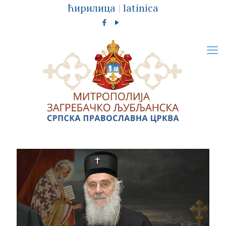
ћирилица
|
latinica