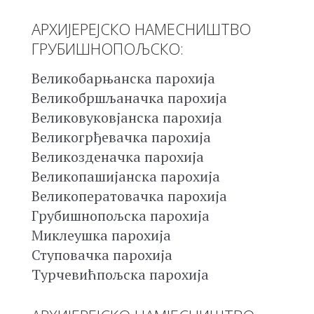
АРХИЈЕРЕЈСКО НАМЕСНИШТВО
ГРУБИШНОПОЉСКО:
Великобарњанска парохија
Великобршљаначка парохија
Великовуковјанска парохија
Великогрђевачка парохија
Великозденачка парохија
Великопашијанска парохија
Великоператовачка парохија
Грубишнопољска парохија
Миклеушка парохија
Ступовачка парохија
Турчевићпољска парохија