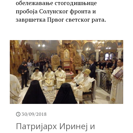
обележавање стогодишњице
пробоја Солунског фронта и
завршетка Првог светског рата.
30/09/2018
Патријарх Иринеј и