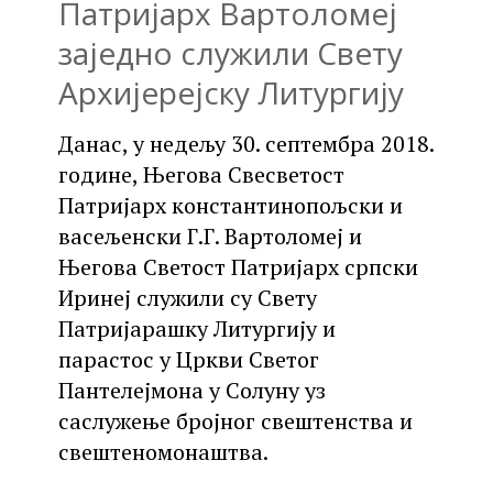
Патријарх Вартоломеј
заједно служили Свету
Архијерејску Литургију
Данас, у недељу 30. септембра 2018.
године, Његова Свесветост
Патријарх константинопољски и
васељенски Г.Г. Вартоломеј и
Његова Светост Патријарх српски
Иринеј служили су Свету
Патријарашку Литургију и
парастос у Цркви Светог
Пантелејмона у Солуну уз
саслужење бројног свештенства и
свештеномонаштва.