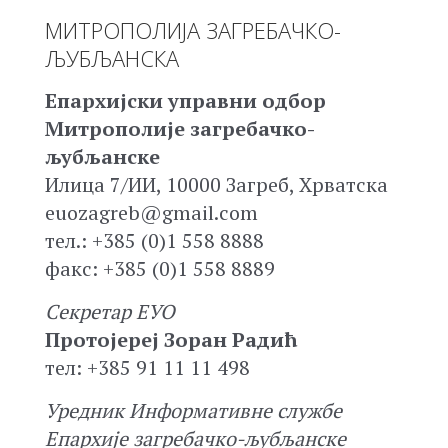
МИТРОПОЛИЈА ЗАГРЕБАЧКО-
ЉУБЉАНСКА
Епархијски управни одбор
Митрополије загребачко-
љубљанске
Илица 7/ИИ, 10000 Загреб, Хрватска
euozagreb@gmail.com
тел.: +385 (0)1 558 8888
факс: +385 (0)1 558 8889
Секретар ЕУО
Протојереј Зоран Радић
тел: +385 91 11 11 498
Уредник Информативне службе
Епархије загребачко-љубљанске