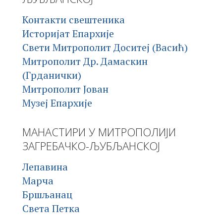
Контакти свештеника
Историјат Епархије
Свети Митрополит Доситеј (Васић)
Митрополит Др. Дамаскин
(Грданички)
Митрополит Јован
Музеј Епархије
МАНАСТИРИ У МИТРОПОЛИЈИ
ЗАГРЕБАЧКО-ЉУБЉАНСКОЈ
Лепавина
Марча
Бршљанац
Света Петка