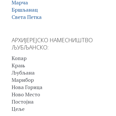
Марча
Бршљанац
Света Петка
АРХИЈЕРЕЈСКО НАМЕСНИШТВО
ЉУБЉАНСКО:
Копар
Крањ
Љубљана
Марибор
Нова Горица
Ново Место
Постојна
Цеље