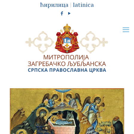
ћирилица
|
latinica