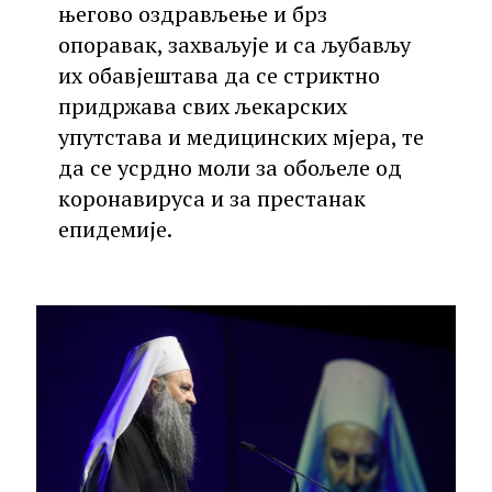
његово оздрављење и брз
опоравак, захваљује и са љубављу
их обавјештава да се стриктно
придржава свих љекарских
упутстава и медицинских мјера, те
да се усрдно моли за обољеле од
коронавируса и за престанак
епидемије.