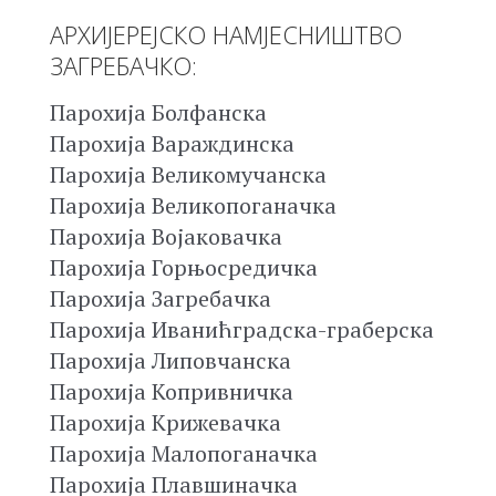
АРХИЈЕРЕЈСКО НАМЈЕСНИШТВО
ЗАГРЕБАЧКО:
Парохија Болфанска
Парохија Вараждинска
Парохија Великомучанска
Парохија Великопоганачка
Парохија Војаковачка
Парохија Горњосредичка
Парохија Загребачка
Парохија Иванићградска-граберска
Парохија Липовчанска
Парохија Копривничка
Парохија Крижевачка
Парохија Малопоганачка
Парохија Плавшиначка