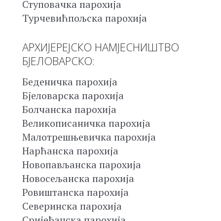
Ступовачка парохија
Турчевићпољска парохија
АРХИЈЕРЕЈСКО НАМЈЕСНИШТВО
БЈЕЛОВАРСКО:
Беденичка парохија
Бјеловарска парохија
Болчанска парохија
Великописаничка парохија
Малотрешњевичка парохија
Нарћанска парохија
Новопављанска парохија
Новосељанска парохија
Ровиштанска парохија
Северинска парохија
Сријеђанска парохија