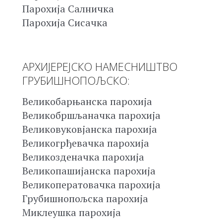
Парохија Салничка
Парохија Сисачка
АРХИЈЕРЕЈСКО НАМЕСНИШТВО
ГРУБИШНОПОЉСКО:
Великобарњанска парохија
Великобршљаначка парохија
Великовуковјанска парохија
Великогрђевачка парохија
Великозденачка парохија
Великопашијанска парохија
Великоператовачка парохија
Грубишнопољска парохија
Миклеушка парохија