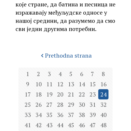
које стране, да батина и песница не
изражавају међуљудске односе у
нашој средини, да разумемо да смо
сви једни другима потребни.
Prethodna strana
1
2
3
4
5
6
7
8
9
10
11
12
13
14
15
16
17
18
19
20
21
22
23
24
25
26
27
28
29
30
31
32
33
34
35
36
37
38
39
40
41
42
43
44
45
46
47
48