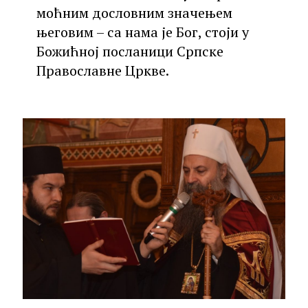
моћним дословним значењем
његовим – са нама је Бог, стоји у
Божићној посланици Српске
Православне Цркве.