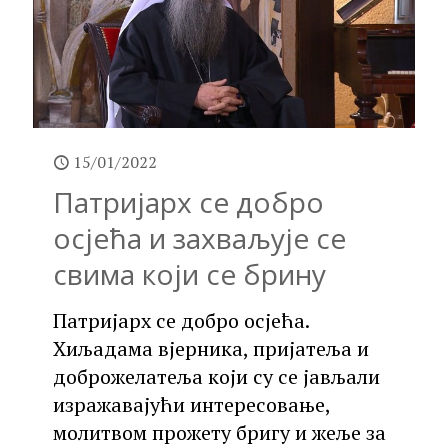
15/01/2022
Патријарх се добро
осјећа и захваљује се
свима који се брину
Патријарх се добро осјећа.
Хиљадама вјерника, пријатеља и
доброжелатеља који су се јављали
изражавајући интересовање,
молитвом прожету бригу и жеље за