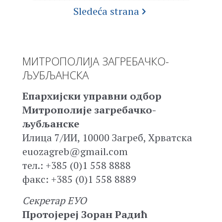
Sledeća strana
МИТРОПОЛИЈА ЗАГРЕБАЧКО-
ЉУБЉАНСКА
Епархијски управни одбор
Митрополије загребачко-
љубљанске
Илица 7/ИИ, 10000 Загреб, Хрватска
euozagreb@gmail.com
тел.: +385 (0)1 558 8888
факс: +385 (0)1 558 8889
Секретар ЕУО
Протојереј Зоран Радић