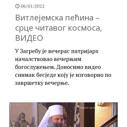
06/01/2022
Витлејемска пећина –
срце читавог космоса,
ВИДЕО
У Загребу је вечерас патријарх
началствовао вечерњим
богослужењем. Доносимо видео
снимак бесједе коју је изговорио по
завршетку вечерње.