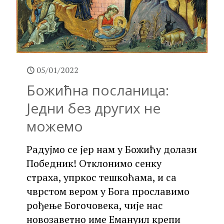
05/01/2022
Божићна посланица:
Једни без других не
можемо
Радујмо се јер нам у Божићу долази
Победник! Отклонимо сенку
страха, упркос тешкоћама, и са
чврстом вером у Бога прославимо
рођење Богочовека, чије нас
новозаветно име Емануил крепи