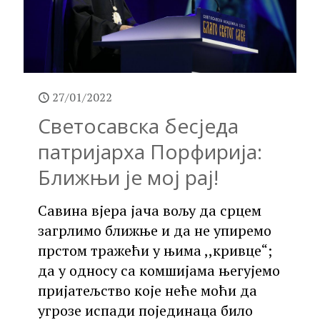
27/01/2022
Светосавска бесједа
патријарха Порфирија:
Ближњи је мој рај!
Савина вјера јача вољу да срцем
загрлимо ближње и да не упиремо
прстом тражећи у њима ,,кривце“;
да у односу са комшијама његујемо
пријатељство које неће моћи да
угрозе испади појединаца било