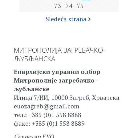
73
74
75
Sledeća strana
МИТРОПОЛИЈА ЗАГРЕБАЧКО-
ЉУБЉАНСКА
Епархијски управни одбор
Митрополије загребачко-
љубљанске
Илица 7/ИИ, 10000 Загреб, Хрватска
euozagreb@gmail.com
тел.: +385 (0)1 558 8888
факс: +385 (0)1 558 8889
Секретар ЕУО