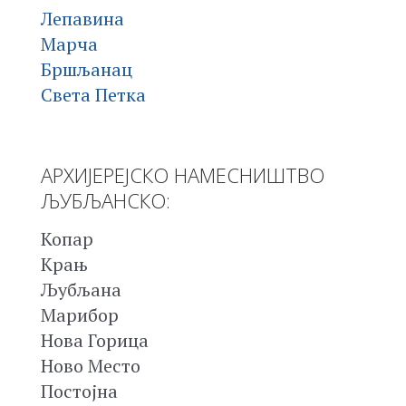
Лепавина
Марча
Бршљанац
Света Петка
АРХИЈЕРЕЈСКО НАМЕСНИШТВО
ЉУБЉАНСКО:
Копар
Крањ
Љубљана
Марибор
Нова Горица
Ново Место
Постојна