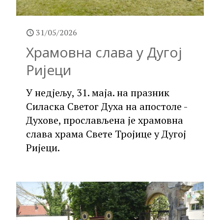
31/05/2026
Храмовна слава у Дугој
Ријеци
У нед‌јељу, 31. маја. на празник
Силаска Светог Духа на апостоле -
Духове, прослављена је храмовна
слава храма Свете Тројице у Дугој
Ријеци.