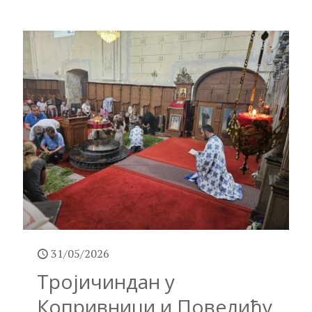
31/05/2026
Тројичиндан у
Копривници и Повелићу