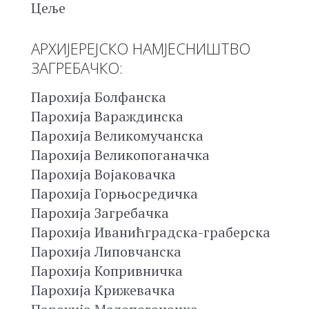
Цеље
АРХИЈЕРЕЈСКО НАМЈЕСНИШТВО
ЗАГРЕБАЧКО:
Парохија Болфанска
Парохија Вараждинска
Парохија Великомучанска
Парохија Великопоганачка
Парохија Војаковачка
Парохија Горњосредичка
Парохија Загребачка
Парохија Иванићградска-граберска
Парохија Липовчанска
Парохија Копривничка
Парохија Крижевачка