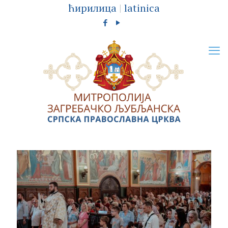
ћирилица
|
latinica