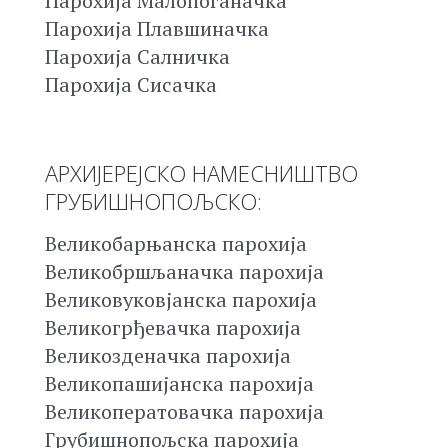
Парохија Малопоганачка
Парохија Плавшиначка
Парохија Салничка
Парохија Сисачка
АРХИЈЕРЕЈСКО НАМЕСНИШТВО
ГРУБИШНОПОЉСКО:
Великобарњанска парохија
Великобршљаначка парохија
Великовуковјанска парохија
Великогрђевачка парохија
Великозденачка парохија
Великопашијанска парохија
Великоператовачка парохија
Грубишнопољска парохија