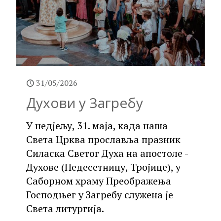
31/05/2026
Духови у Загребу
У недјељу, 31. маја, када наша
Света Црква прославља празник
Силаска Светог Духа на апостоле -
Духове (Педесетницу, Тројице), у
Саборном храму Преображења
Господњег у Загребу служена је
Света литургија.