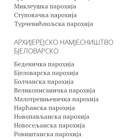
Миклеушка парохија
Ступовачка парохија
Турчевићпољска парохија
АРХИЈЕРЕЈСКО НАМЈЕСНИШТВО
БЈЕЛОВАРСКО:
Беденичка парохија
Бјеловарска парохија
Болчанска парохија
Великописаничка парохија
Малотрешњевичка парохија
Нарћанска парохија
Новопављанска парохија
Новосељанска парохија
Ровиштанска парохија