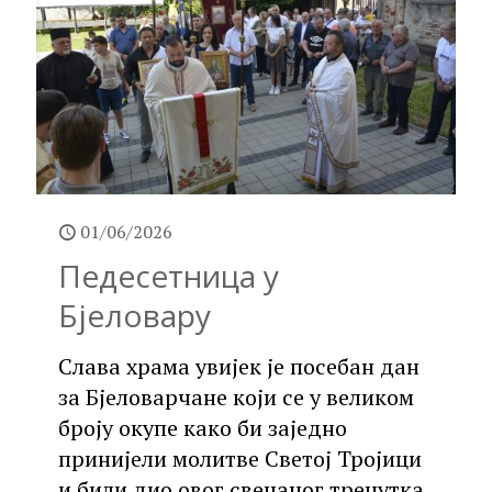
01/06/2026
Педесетница у
Бјеловару
Слава храма увијек је посебан дан
за Бјеловарчане који се у великом
броју окупе како би заједно
принијели молитве Светој Тројици
и били дио овог свечаног тренутка.