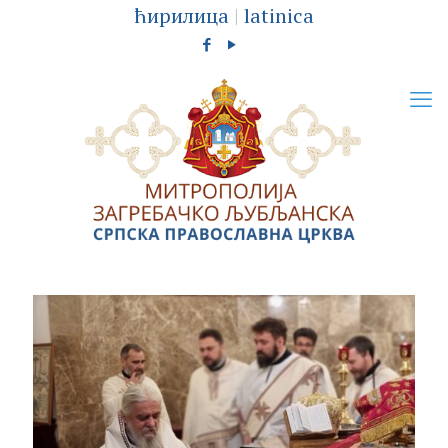
ћирилица
|
latinica