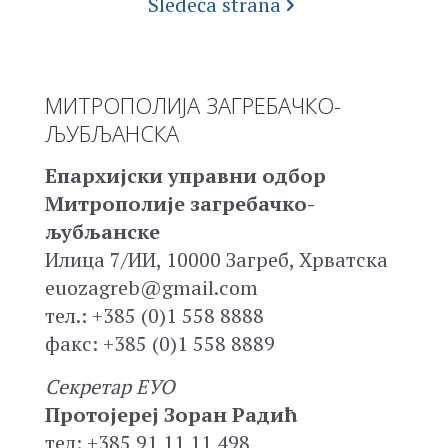
Sledeća strana
МИТРОПОЛИЈА ЗАГРЕБАЧКО-
ЉУБЉАНСКА
Епархијски управни одбор
Митрополије загребачко-
љубљанске
Илица 7/ИИ, 10000 Загреб, Хрватска
euozagreb@gmail.com
тел.: +385 (0)1 558 8888
факс: +385 (0)1 558 8889
Секретар ЕУО
Протојереј Зоран Радић
тел: +385 91 11 11 498