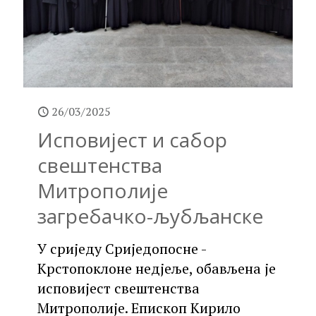
26/03/2025
Исповијест и сабор
свештенства
Митрополије
загребачко-љубљанске
У сриједу Сриједопосне -
Крстопоклоне недјеље, обављена је
исповијест свештенства
Митрополије. Епископ Кирило