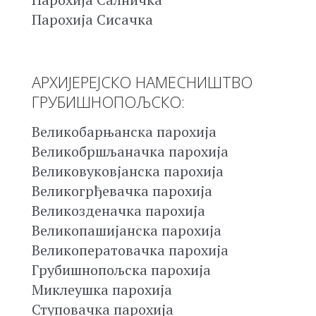
Парохија Сисачка
АРХИЈЕРЕЈСКО НАМЕСНИШТВО
ГРУБИШНОПОЉСКО:
Великобарњанска парохија
Великобршљаначка парохија
Великовуковјанска парохија
Великогрђевачка парохија
Великозденачка парохија
Великопашијанска парохија
Великоператовачка парохија
Грубишнопољска парохија
Миклеушка парохија
Ступовачка парохија