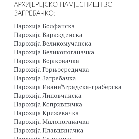
АРХИЈЕРЕЈСКО НАМЈЕСНИШТВО
ЗАГРЕБАЧКО:
Парохија Болфанска
Парохија Вараждинска
Парохија Великомучанска
Парохија Великопоганачка
Парохија Војаковачка
Парохија Горњосредичка
Парохија Загребачка
Парохија Иванићградска-граберска
Парохија Липовчанска
Парохија Копривничка
Парохија Крижевачка
Парохија Малопоганачка
Парохија Плавшиначка
Парохија Салничка