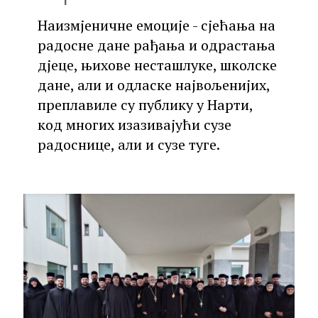
Наизмјеничне емоције - сјећања на
радосне дане рађања и одрастања
дјеце, њихове несташлуке, школске
дане, али и одласке највољенијих,
преплавиле су публику у Нарти,
код многих изазивајући сузе
радоснице, али и сузе туге.