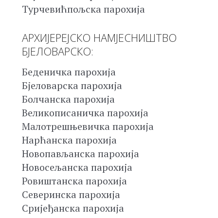
Турчевићпољска парохија
АРХИЈЕРЕЈСКО НАМЈЕСНИШТВО
БЈЕЛОВАРСКО:
Беденичка парохија
Бјеловарска парохија
Болчанска парохија
Великописаничка парохија
Малотрешњевичка парохија
Нарћанска парохија
Новопављанска парохија
Новосељанска парохија
Ровиштанска парохија
Северинска парохија
Сријеђанска парохија