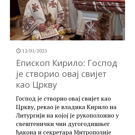
12/01/2025
Епископ Кирило: Господ
је створио овај свијет
као Цркву
Господ је створио овај свијет као
Цркву, рекао је владика Кирило на
Литургији на којој је рукоположио у
свештенички чин дугогодишњег
ђакона и секретара Митрополије