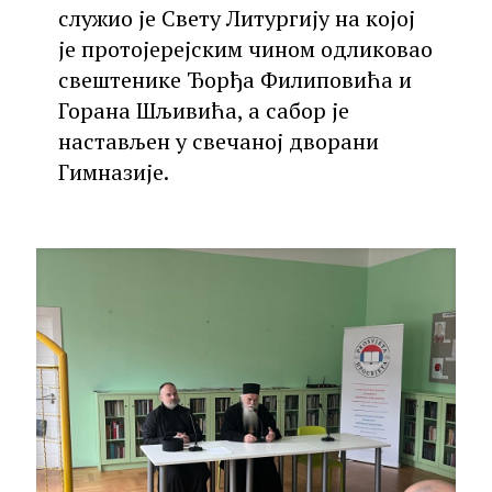
служио је Свету Литургију на којој
је протојерејским чином одликовао
свештенике Ђорђа Филиповића и
Горана Шљивића, а сабор је
настављен у свечаној дворани
Гимназије.