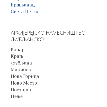
Бршљанац
Света Петка
АРХИЈЕРЕЈСКО НАМЕСНИШТВО
ЉУБЉАНСКО:
Копар
Крањ
Љубљана
Марибор
Нова Горица
Ново Место
Постојна
Цеље