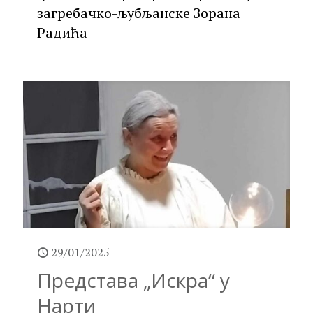
загребачко-љубљанске Зорана
Радића
29/01/2025
Представа „Искра“ у
Нарти