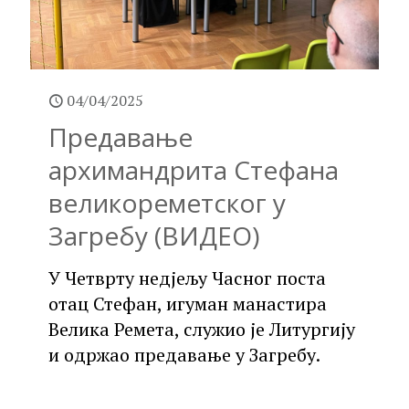
04/04/2025
Предавање
архимандрита Стефана
великореметског у
Загребу (ВИДЕО)
У Четврту недјељу Часног поста
отац Стефан, игуман манастира
Велика Ремета, служио је Литургију
и одржао предавање у Загребу.