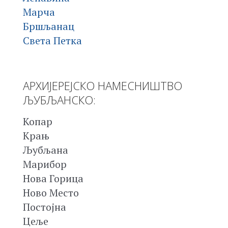
Марча
Бршљанац
Света Петка
АРХИЈЕРЕЈСКО НАМЕСНИШТВО
ЉУБЉАНСКО:
Копар
Крањ
Љубљана
Марибор
Нова Горица
Ново Место
Постојна
Цеље