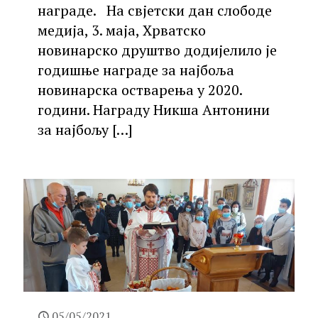
награде. На свјетски дан слободе
медија, 3. маја, Хрватско
новинарско друштво додијелило је
годишње награде за најбоља
новинарска остварења у 2020.
години. Награду Никша Антонини
за најбољу
[…]
05/05/2021