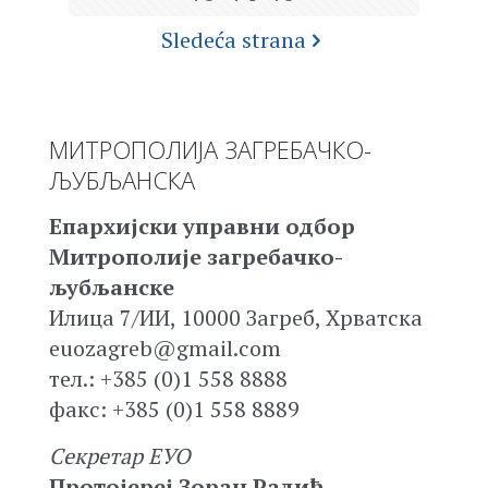
Sledeća strana
МИТРОПОЛИЈА ЗАГРЕБАЧКО-
ЉУБЉАНСКА
Епархијски управни одбор
Митрополије загребачко-
љубљанске
Илица 7/ИИ, 10000 Загреб, Хрватска
euozagreb@gmail.com
тел.: +385 (0)1 558 8888
факс: +385 (0)1 558 8889
Секретар ЕУО
Протојереј Зоран Радић