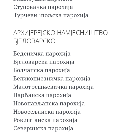
Ступовачка парохија
Турчевићпољска парохија
АРХИЈЕРЕЈСКО НАМЈЕСНИШТВО
БЈЕЛОВАРСКО:
Беденичка парохија
Бјеловарска парохија
Болчанска парохија
Великописаничка парохија
Малотрешњевичка парохија
Нарћанска парохија
Новопављанска парохија
Новосељанска парохија
Ровиштанска парохија
Северинска парохија