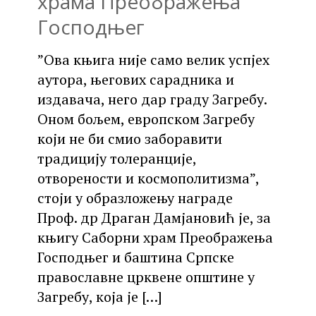
храма Преображења
Господњег
”Ова књига није само велик успјех
аутора, његових сарадника и
издавача, него дар граду Загребу.
Оном бољем, европском Загребу
који не би смио заборавити
традицију толеранције,
отворености и космополитизма”,
стоји у образложењу награде
Проф. др Драган Дамјановић је, за
књигу Саборни храм Преображења
Господњег и баштина Српске
православне црквене општине у
Загребу, која је
[…]