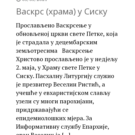
Васкрс (храма) у Сиску
Прослављено Васкрсење у
обновљеној цркви свете Петке, која
је страдала у децембарским
земљотресима Васкрсење
Христово прослављено је у недјељу
2. маја, у Храму свете Петке у
Сиску. Пасхалну Литургију служио
је презвитер Веселин Ристић, а
учешће у евхаристијском слављу
узели су многи парохијани,
придржавајући се
епидемиолошких мјера. За
Информативну службу Епархије,
отац Веселин је
[…]