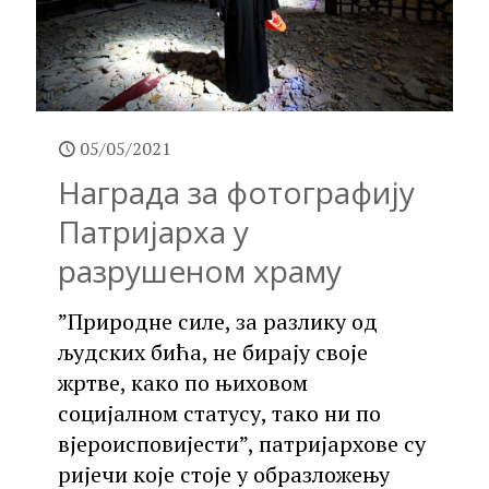
05/05/2021
Награда за фотографију
Патријарха у
разрушеном храму
”Природне силе, за разлику од
људских бића, не бирају своје
жртве, како по њиховом
социјалном статусу, тако ни по
вјероисповијести”, патријархове су
ријечи које стоје у образложењу