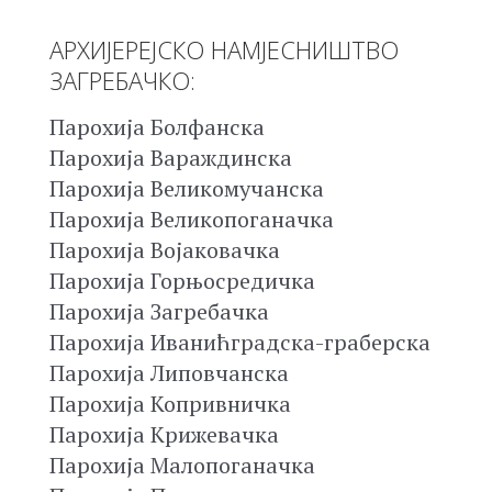
АРХИЈЕРЕЈСКО НАМЈЕСНИШТВО
ЗАГРЕБАЧКО:
Парохија Болфанска
Парохија Вараждинска
Парохија Великомучанска
Парохија Великопоганачка
Парохија Војаковачка
Парохија Горњосредичка
Парохија Загребачка
Парохија Иванићградска-граберска
Парохија Липовчанска
Парохија Копривничка
Парохија Крижевачка
Парохија Малопоганачка