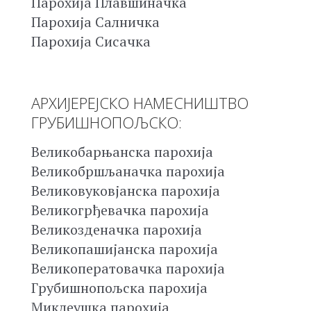
Парохија Плавшиначка
Парохија Салничка
Парохија Сисачка
АРХИЈЕРЕЈСКО НАМЕСНИШТВО
ГРУБИШНОПОЉСКО:
Великобарњанска парохија
Великобршљаначка парохија
Великовуковјанска парохија
Великогрђевачка парохија
Великозденачка парохија
Великопашијанска парохија
Великоператовачка парохија
Грубишнопољска парохија
Миклеушка парохија