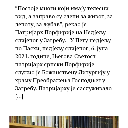
”Постоје многи који имају телесни
вид, а заправо су слепи за живот, за
лепоту, за љубав”, рекао је
Патријарх Порфирије на Недјељу
слијепог у Загребу. У Пету недјељу
по Пасхи, недјељу слијепог, 6. јуна
2021. године, Његова Светост
патријарх српски Порфирије
служио је Божанствену Литургију у
храму Преображења Господњег у
Загребу. Патријарху је саслуживало
[…]