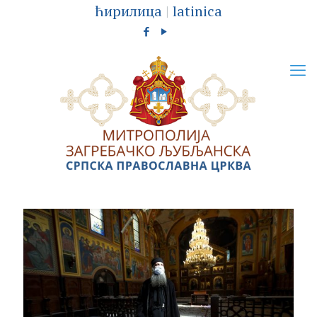
ћирилица
|
latinica