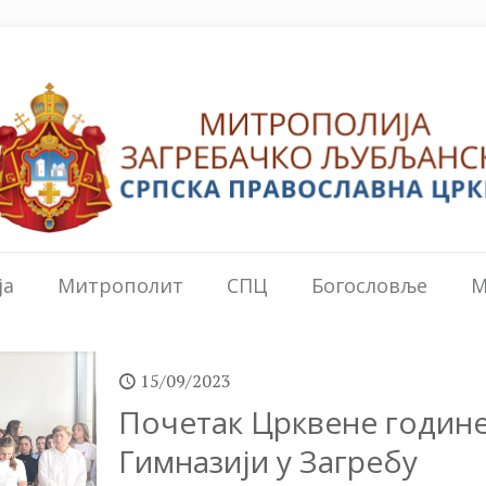
ја
Митрополит
СПЦ
Богословље
М
15/09/2023
Почетак Црквене године
Гимназији у Загребу