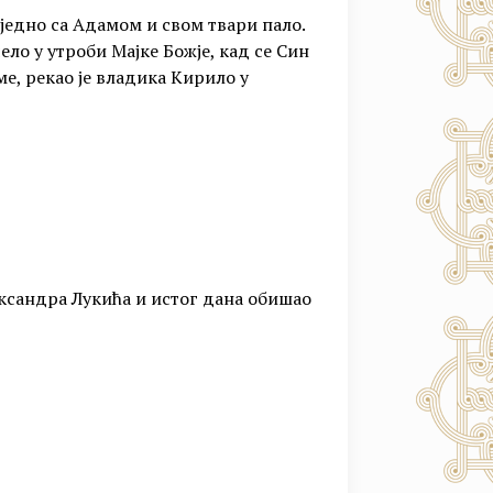
заједно са Адамом и свом твари пало.
чело у утроби Мајке Божје, кад се Син
е, рекао је владика Кирило у
ександра Лукића и истог дана обишао