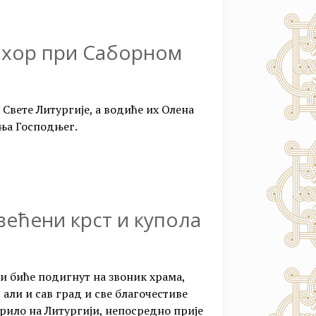
 хор при Саборном
 Свете Литургије, а водиће их Олена
ња Господњег.
већени крст и купола
и биће подигнут на звоник храма,
, али и сав град и све благочестиве
ирило на Литургији, непосредно прије