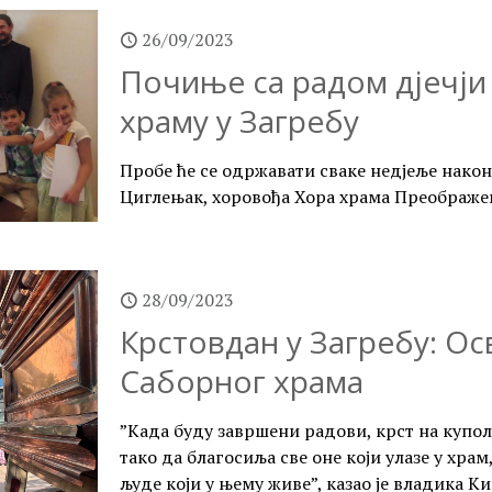
26/09/2023
Почиње са радом дјечји
храму у Загребу
Пробе ће се одржавати сваке недјеље након
Циглењак, хоровођа Хора храма Преображе
28/09/2023
Крстовдан у Загребу: Ос
Саборног храма
”Када буду завршени радови, крст на купол
тако да благосиља све оне који улазе у храм
људе који у њему живе”, казао је владика К