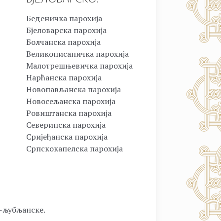
Беденичка парохија
Бјеловарска парохија
Болчанска парохија
Великописаничка парохија
Малотрешњевичка парохија
Нарћанска парохија
Новопављанска парохија
Новосељанска парохија
Ровиштанска парохија
Северинска парохија
Сријеђанска парохија
Српскокапелска парохија
о-љубљанске.