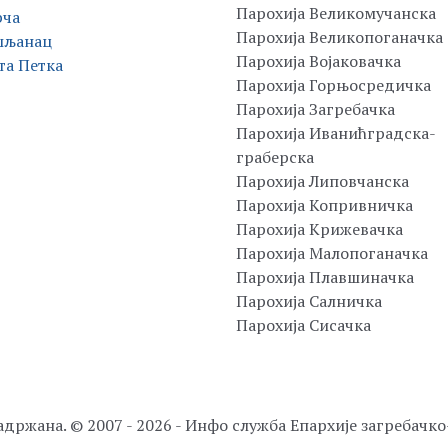
Парохија Великомучанска
рча
Парохија Великопоганачка
шљанац
Парохија Војаковачка
та Петка
Парохија Горњосредичка
Парохија Загребачка
Парохија Иванићградска-
граберска
Парохија Липовчанска
Парохија Копривничка
Парохија Крижевачка
Парохија Малопоганачка
Парохија Плавшиначка
Парохија Салничка
Парохија Сисачка
адржана. © 2007 - 2026 - Инфо служба Епархије загребачк