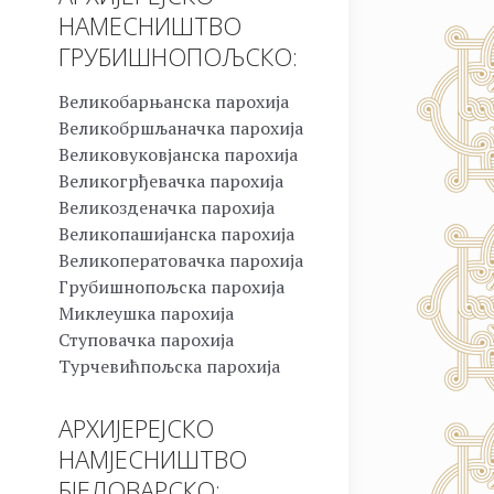
НАМЕСНИШТВО
ГРУБИШНОПОЉСКО:
Великобарњанска парохија
Великобршљаначка парохија
Великовуковјанска парохија
Великогрђевачка парохија
Великозденачка парохија
Великопашијанска парохија
Великоператовачка парохија
Грубишнопољска парохија
Миклеушка парохија
Ступовачка парохија
Турчевићпољска парохија
АРХИЈЕРЕЈСКО
НАМЈЕСНИШТВО
БЈЕЛОВАРСКО: