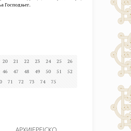
ња Господњег.
20
21
22
23
24
25
26
46
47
48
49
50
51
52
0
71
72
73
74
75
АРХИЈЕРЕЈСКО