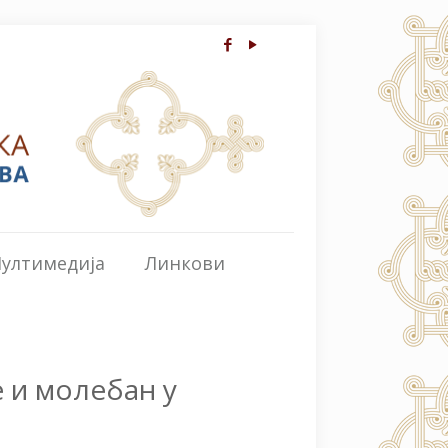
ултимедија
Линкови
 и молебан у