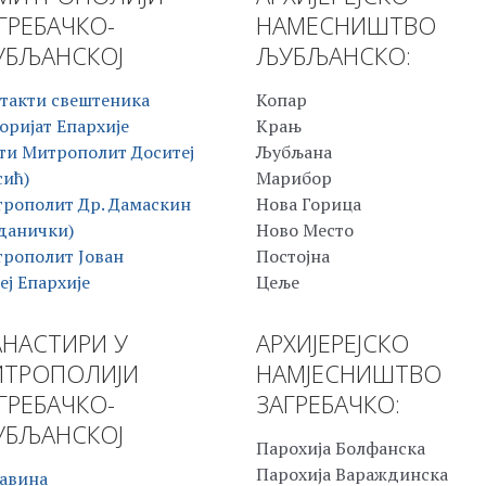
ГРЕБАЧКО-
НАМЕСНИШТВО
БЉАНСКОЈ
ЉУБЉАНСКО:
такти свештеника
Копар
оријат Епархије
Крањ
ти Митрополит Доситеј
Љубљана
сић)
Марибор
рополит Др. Дамаскин
Нова Горица
данички)
Ново Место
рополит Јован
Постојна
еј Епархије
Цеље
НАСТИРИ У
АРХИЈЕРЕЈСКО
ТРОПОЛИЈИ
НАМЈЕСНИШТВО
ГРЕБАЧКО-
ЗАГРЕБАЧКО:
БЉАНСКОЈ
Парохија Болфанска
Парохија Вараждинска
авина