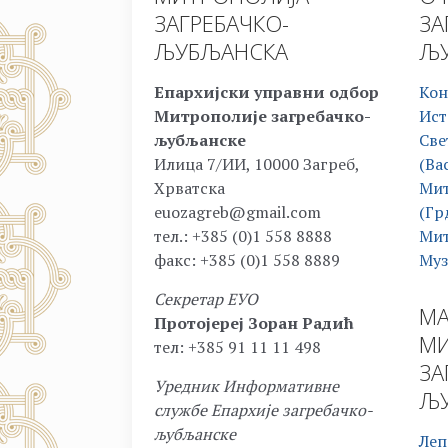
ЗАГРЕБАЧКО-
ЗА
ЉУБЉАНСКА
ЉУ
Епархијски управни одбор
Кон
Митрополије загребачко-
Ист
љубљанске
Све
Илица 7/ИИ, 10000 Загреб,
(Ва
Хрватска
Мит
euozagreb@gmail.com
(Гр
тел.: +385 (0)1 558 8888
Мит
факс: +385 (0)1 558 8889
Муз
Секретар ЕУО
МА
Протојереј Зоран Радић
МИ
тел: +385 91 11 11 498
ЗА
Уредник Информативне
ЉУ
службе Епархије загребачко-
љубљанске
Леп