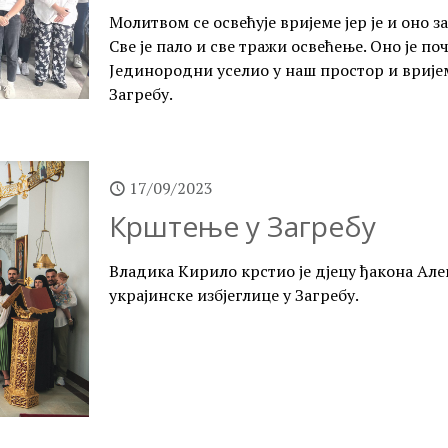
Молитвом се освећује вријеме јер је и оно 
Све је пало и све тражи освећење. Оно је по
Јединородни уселио у наш простор и вријем
Загребу.
17/09/2023
Крштење у Загребу
Владика Кирило крстио је дјецу ђакона Ал
украјинске избјеглице у Загребу.