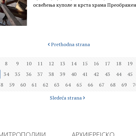
освећења куполе и крста храма Преображе
Prethodna strana
8
9
10
11
12
13
14
15
16
17
18
19
34
35
36
37
38
39
40
41
42
43
44
45
58
59
60
61
62
63
64
65
66
67
68
69
7
Sledeća strana
МИТРОПОЛИЈИ
АРХИЈЕРЕЈСКО