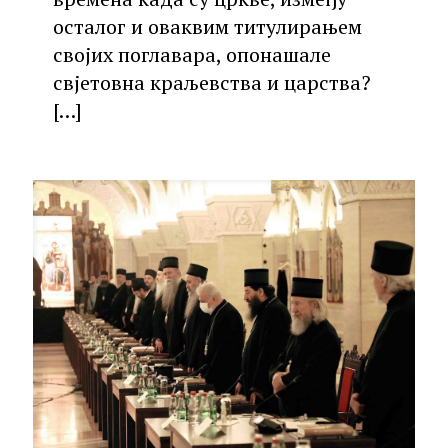
осталог и оваквим титулирањем
својих поглавара, опонашале
свјетовна краљевства и царства?
[…]