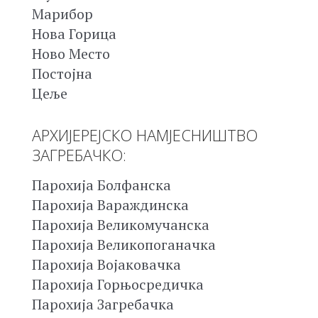
Марибор
Нова Горица
Ново Место
Постојна
Цеље
АРХИЈЕРЕЈСКО НАМЈЕСНИШТВО
ЗАГРЕБАЧКО:
Парохија Болфанска
Парохија Вараждинска
Парохија Великомучанска
Парохија Великопоганачка
Парохија Војаковачка
Парохија Горњосредичка
Парохија Загребачка