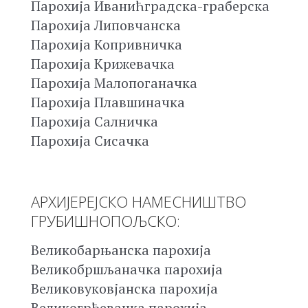
Парохија Иванићградска-граберска
Парохија Липовчанска
Парохија Копривничка
Парохија Крижевачка
Парохија Малопоганачка
Парохија Плавшиначка
Парохија Салничка
Парохија Сисачка
АРХИЈЕРЕЈСКО НАМЕСНИШТВО
ГРУБИШНОПОЉСКО:
Великобарњанска парохија
Великобршљаначка парохија
Великовуковјанска парохија
Великогрђевачка парохија