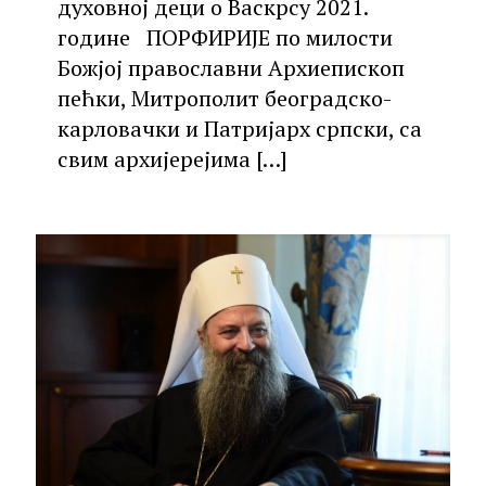
духовној деци о Васкрсу 2021.
године ПОРФИРИЈЕ по милости
Божјој православни Архиепископ
пећки, Митрополит београдско-
карловачки и Патријарх српски, са
свим архијерејима
[…]