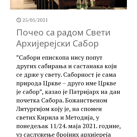
25/05/2021
Почео са радом Свети
Архијерејски Сабор
”Сабори епископа нису попут
других сабирања и састанака који
се држе у свету. Саборност је сама
природа Цркве – друго име Цркве
је сабор”, казао је Патријарх на дан
почетка Сабора. Божанственом
Литургијом коју је, на спомен
светих Кирила и Методија, у
понедељак 11/24. маја 2021. године,
уз саслужење бројних архијереја