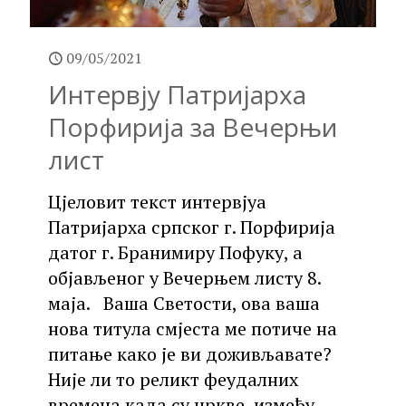
09/05/2021
Интервју Патријарха
Порфирија за Вечерњи
лист
Цјеловит текст интервјуа
Патријарха српског г. Порфирија
датог г. Бранимиру Пофуку, а
објављеног у Вечерњем листу 8.
маја. Ваша Светости, ова ваша
нова титула смјеста ме потиче на
питање како је ви доживљавате?
Није ли то реликт феудалних
времена када су цркве, између