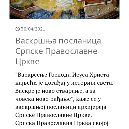
30/04/2021
Васкршња посланица
Српске Православне
Цркве
”Васкрсење Господа Исуса Христа
највећи је догађај у историји света.
Васкрс је ново стварање, а за
човека ново рађање”, каже се у
васкршњој посланици архијереја
Српске Православне Цркве.
Српска Православна Црква својој