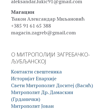
aleksandar.lukic91@gmail.com
Магацин
Ђакон Александар Миљановић
+385 91 61 65 388
magacin.zagreb@gmail.com
О МИТРОПОЛИЈИ ЗАГРЕБАЧКО-
ЉУБЉАНСКОЈ
Контакти свештеника
Историјат Епархије
Свети Митрополит Доситеј (Васић)
Митрополит Др. Дамаскин
(Грданички)
Митрополит Јован