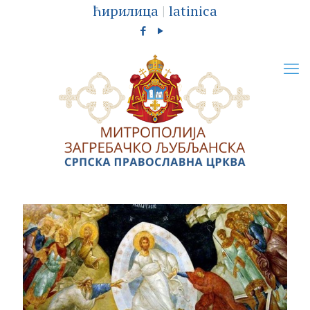
ћирилица
|
latinica