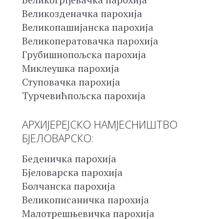
Великозденачка парохија
Великопашијанска парохија
Великоператовачка парохија
Грубишнопољска парохија
Миклеушка парохија
Ступовачка парохија
Турчевићпољска парохија
АРХИЈЕРЕЈСКО НАМЈЕСНИШТВО
БЈЕЛОВАРСКО:
Беденичка парохија
Бјеловарска парохија
Болчанска парохија
Великописаничка парохија
Малотрешњевичка парохија