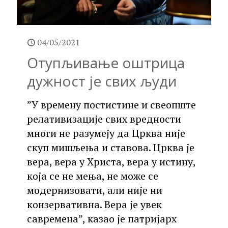
04/05/2021
Отупљивање оштрица
дужност је свих људи
”У времену постистине и свеопште
релативизације свих вредности
многи не разумеју да Црква није
скуп мишљења и ставова. Црква је
вера, вера у Христа, вера у истину,
која се не мења, не може се
модернизовати, али није ни
конзервативна. Вера је увек
савремена”, казао је патријарх