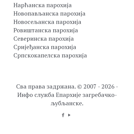
Нарћанска парохија
Новопављанска парохија
Новосељанска парохија
Ровиштанска парохија
Северинска парохија
Сријеђанска парохија
Српскокапелска парохија
Сва права задржана. © 2007 - 2026 -
Инфо служба Епархије загребачко-
љубљанске.