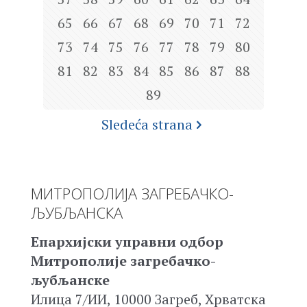
65
66
67
68
69
70
71
72
73
74
75
76
77
78
79
80
81
82
83
84
85
86
87
88
89
Sledeća strana
МИТРОПОЛИЈА ЗАГРЕБАЧКО-
ЉУБЉАНСКА
Епархијски управни одбор
Митрополије загребачко-
љубљанске
Илица 7/ИИ, 10000 Загреб, Хрватска