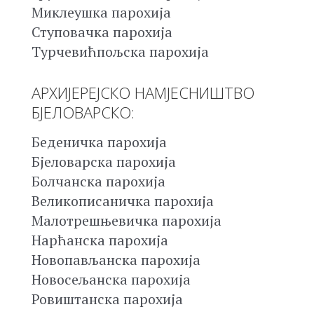
Миклеушка парохија
Ступовачка парохија
Турчевићпољска парохија
АРХИЈЕРЕЈСКО НАМЈЕСНИШТВО
БЈЕЛОВАРСКО:
Беденичка парохија
Бјеловарска парохија
Болчанска парохија
Великописаничка парохија
Малотрешњевичка парохија
Нарћанска парохија
Новопављанска парохија
Новосељанска парохија
Ровиштанска парохија