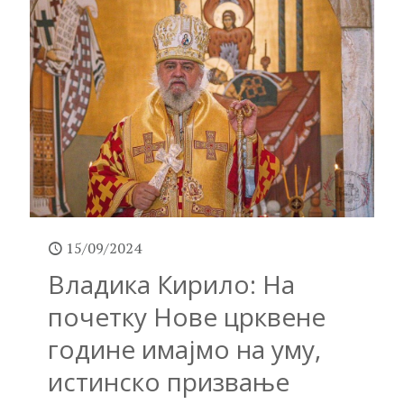
15/09/2024
Владика Кирило: На
почетку Нове црквене
године имајмо на уму,
истинско призвање