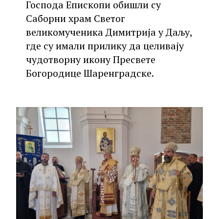
Господа Епископи обишли су
Саборни храм Светог
великомученика Димитрија у Даљу,
где су имали прилику да целивају
чудотворну икону Пресвете
Богородице Шаренградске.