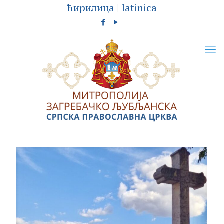
ћирилица
|
latinica