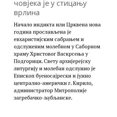
човјека је у стицању
врлина
Начало индикта или Црквена нова
година прослављена је
евхаристијским сабрањем и
одслуженим молебном у Саборном
храму Христовог Васкрсења у
Подгорици. Свету архијерејску
литургију и молебан одслужио је
Епископ буеносајрески и јужно
централно-амерички г. Кирило,
администратор Митрополије
загребачко-љубљанске.