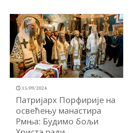
15/09/2024
Патријарх Порфирије на
освећењу манастира
Рмња: Будимо бољи
Христа ради