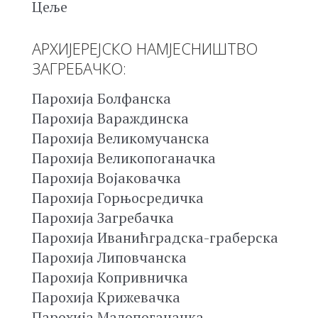
Цеље
АРХИЈЕРЕЈСКО НАМЈЕСНИШТВО
ЗАГРЕБАЧКО:
Парохија Болфанска
Парохија Вараждинска
Парохија Великомучанска
Парохија Великопоганачка
Парохија Војаковачка
Парохија Горњосредичка
Парохија Загребачка
Парохија Иванићградска-граберска
Парохија Липовчанска
Парохија Копривничка
Парохија Крижевачка
Парохија Малопоганачка