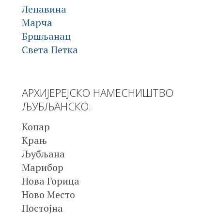
Лепавина
Марча
Бршљанац
Света Петка
АРХИЈЕРЕЈСКО НАМЕСНИШТВО
ЉУБЉАНСКО:
Копар
Крањ
Љубљана
Марибор
Нова Горица
Ново Место
Постојна