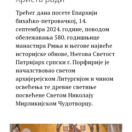
Трећег дана посете Епархији
бихаћко-петровачкој, 14.
септембра 2024. године, поводом
обележавања 580. годишњице
манастира Рмња и његове највеће
историјске обнове, Његова Светост
Патријарх српски г. Порфирије је
началствовао светом
архијерејском Литургијом и чином
освећења те древне светиње
посвећене Светом Николају
Мирликијском Чудотворцу.