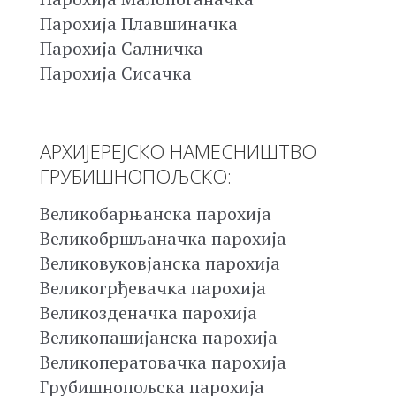
Парохија Плавшиначка
Парохија Салничка
Парохија Сисачка
АРХИЈЕРЕЈСКО НАМЕСНИШТВО
ГРУБИШНОПОЉСКО:
Великобарњанска парохија
Великобршљаначка парохија
Великовуковјанска парохија
Великогрђевачка парохија
Великозденачка парохија
Великопашијанска парохија
Великоператовачка парохија
Грубишнопољска парохија