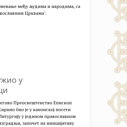
азумевање међу људима и народима, са
авославним Црквама".
ужио у
ци
 Његово Преосвештенство Епископ
ирило био је у канонској посети
у Литургију у једином православном
изградњи, започет на иницијативу