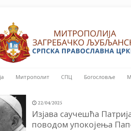
ја
Митрополит
СПЦ
Богословље
М
22/04/2025
Изјава саучешћа Патриј
поводом упокојења Пап