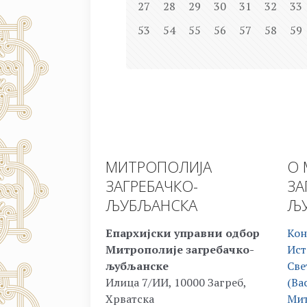
27
28
29
30
31
32
33
53
54
55
56
57
58
59
МИТРОПОЛИЈА
О 
ЗАГРЕБАЧКО-
ЗА
ЉУБЉАНСКА
ЉУ
Епархијски управни одбор
Кон
Митрополије загребачко-
Ист
љубљанске
Све
Илица 7/ИИ, 10000 Загреб,
(Ва
Хрватска
Мит