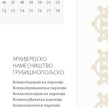
46
47
48
49
50
51
52
72
73
74
75
76
77
78
АРХИЈЕРЕЈСКО
НАМЕСНИШТВО
ГРУБИШНОПОЉСКО:
Великобарњанска парохија
Великобршљаначка парохија
Великовуковјанска парохија
Великогрђевачка парохија
Великозденачка парохија