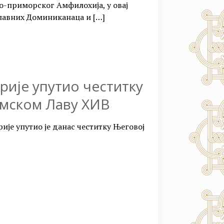
-приморског Амфилохија, у овај
славних Доминиканаца и
[…]
рије упутио честитку
мском Лаву XИВ
ије упутио је данас честитку Његовој