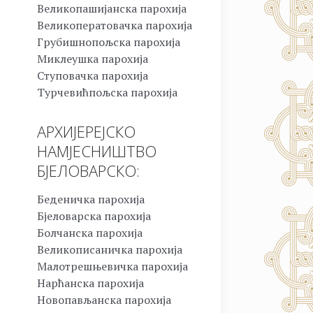
Великопашијанска парохија
Великоператовачка парохија
Грубишнопољска парохија
Миклеушка парохија
Ступовачка парохија
Турчевићпољска парохија
АРХИЈЕРЕЈСКО
НАМЈЕСНИШТВО
БЈЕЛОВАРСКО:
Беденичка парохија
Бјеловарска парохија
Болчанска парохија
Великописаничка парохија
Малотрешњевичка парохија
Нарћанска парохија
Новопављанска парохија