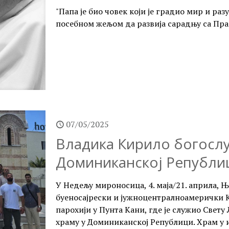
"Папа је био човек који је градио мир и р
посебном жељом да развија сарадњу са Пр
07/05/2025
Владика Кирило богосл
Доминиканској Републи
У Недељу мироносица, 4. маја/21. априла,
буеносајрески и јужноцентралноамерички К
парохији у Пунта Кани, где је служио Свет
храму у Доминиканској Републици. Храм у 