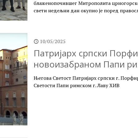
блаженопочившег Митрополита црногорско
свети недељни дан окупио је поред право
10/05/2025
Патријарх српски Порфи
новоизабраном Папи ри
Његова Светост Патријарх српски г. Порфир
Светости Папи римском г. Лаву XИВ