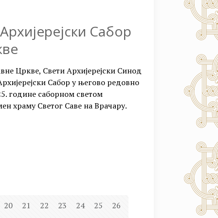
Архијерејски Сабор
кве
авне Цркве, Свети Архијерејски Синод
Архијерејски Сабор у његово редовно
025. године саборном светом
ен храму Светог Саве на Врачару.
20
21
22
23
24
25
26