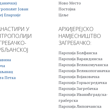
данички)
Ново Место
рополит Јован
Постојна
еј Епархије
Цеље
НАСТИРИ У
АРХИЈЕРЕЈСКО
ТРОПОЛИЈИ
НАМЈЕСНИШТВО
ГРЕБАЧКО-
ЗАГРЕБАЧКО:
БЉАНСКОЈ
Парохија Болфанска
Парохија Вараждинска
авина
Парохија Великомучанска
рча
Парохија Великопоганачка
шљанац
Парохија Војаковачка
та Петка
Парохија Горњосредичка
Парохија Загребачка
Парохија Иванићградска-
граберска
Парохија Липовчанска