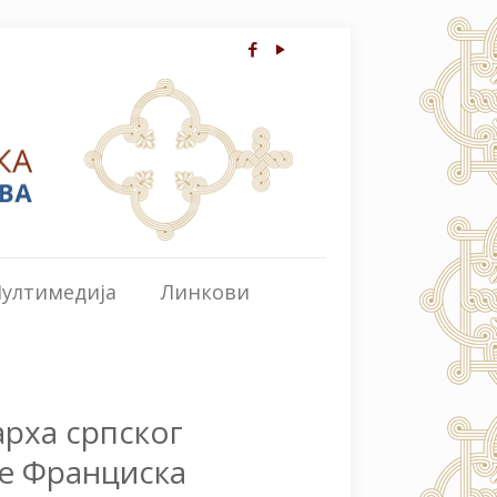
ултимедија
Линкови
арха српског
е Франциска