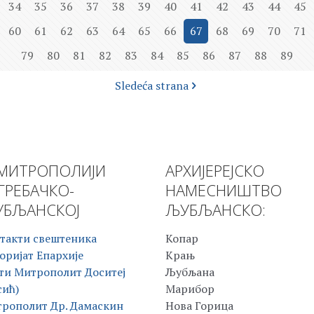
34
35
36
37
38
39
40
41
42
43
44
45
60
61
62
63
64
65
66
67
68
69
70
71
79
80
81
82
83
84
85
86
87
88
89
Sledeća strana
МИТРОПОЛИЈИ
АРХИЈЕРЕЈСКО
ГРЕБАЧКО-
НАМЕСНИШТВО
БЉАНСКОЈ
ЉУБЉАНСКО:
такти свештеника
Копар
оријат Епархије
Крањ
ти Митрополит Доситеј
Љубљана
сић)
Марибор
рополит Др. Дамаскин
Нова Горица