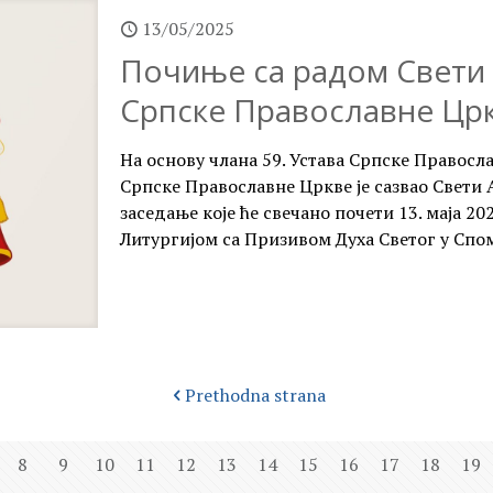
13/05/2025
Почиње са радом Свети 
Српске Православне Цр
На основу члана 59. Устава Српске Правосл
Српске Православне Цркве је сазвао Свети 
заседање које ће свечано почети 13. маја 2
Литургијом са Призивом Духа Светог у Спом
Prethodna strana
8
9
10
11
12
13
14
15
16
17
18
19