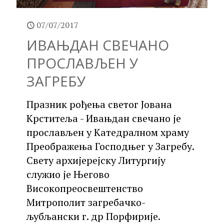
07/07/2017
ИВАЊДАН СВЕЧАНО
ПРОСЛАВЉЕН У
ЗАГРЕБУ
Празник рођења светог Јована
Крститеља - Ивањдан свечано је
прослављен у Катедралном храму
Преображења Господњег у Загребу.
Свету архијерејску Литургију
служио је Његово
Високопреосвештенство
Митрополит загребачко-
љубљански г. др Порфирије.