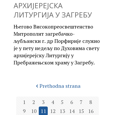
АРХИЈЕРЕЈСКА
ЛИТУРГИЈА У ЗАГРЕБУ
Његово Високопреосвештенство
Митрополит загребачко-
љубљански г. др Порфирије служио
је у пету недељу по Духовима свету
архијерејску Литургију у
Пребражењском храму у Загребу.
Prethodna strana
1
2
3
4
5
6
7
8
9
10
11
12
13
14
15
16