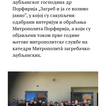
љубљанског господина др
Порфирија „Загреб и ја се волимо
јавно“, у којој су сакупљени
одабрани интервјуи и обраћања
Митрополита Порфирија, а који су
објављени током прве године
његове митрополитске службе на
катедри Митрополитâ загребачко-
љубљанских.