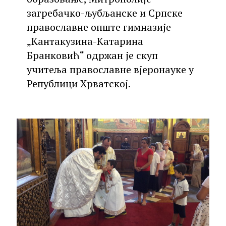
загребачко-љубљанске и Српске
православне опште гимназије
„Кантакузина-Катарина
Бранковић“ одржан је скуп
учитеља православне вјеронауке у
Републици Хрватској.