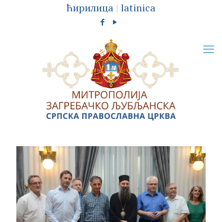
ћирилица
|
latinica