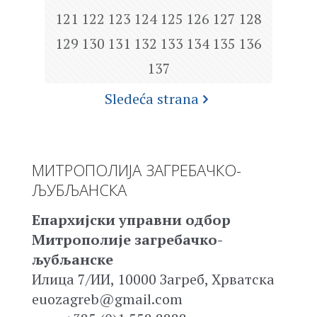
121
122
123
124
125
126
127
128
129
130
131
132
133
134
135
136
137
Sledeća strana
МИТРОПОЛИЈА ЗАГРЕБАЧКО-
ЉУБЉАНСКА
Епархијски управни одбор
Митрополије загребачко-
љубљанске
Илица 7/ИИ, 10000 Загреб, Хрватска
euozagreb@gmail.com