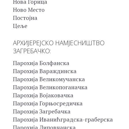
Нова Горица
Ново Место
Постојна
Цеље
АРХИЈЕРЕЈСКО НАМЈЕСНИШТВО
ЗАГРЕБАЧКО:
Парохија Болфанска
Парохија Вараждинска
Парохија Великомучанска
Парохија Великопоганачка
Парохија Војаковачка
Парохија Горњосредичка
Парохија Загребачка
Парохија Иванићградска-граберска
Парохија Липовчанска