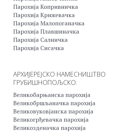
Парохија Копривничка
Парохија Крижевачка
Парохија Малопоганачка
Парохија Плавшиначка
Парохија Салничка
Парохија Сисачка
АРХИЈЕРЕЈСКО НАМЕСНИШТВО
ГРУБИШНОПОЉСКО:
Великобарњанска парохија
Великобршљаначка парохија
Великовуковјанска парохија
Великогрђевачка парохија
Великозденачка парохија