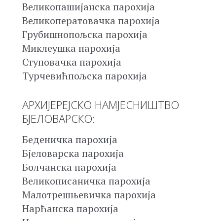
Великопашијанска парохија
Великоператовачка парохија
Грубишнопољска парохија
Миклеушка парохија
Ступовачка парохија
Турчевићпољска парохија
АРХИЈЕРЕЈСКО НАМЈЕСНИШТВО
БЈЕЛОВАРСКО:
Беденичка парохија
Бјеловарска парохија
Болчанска парохија
Великописаничка парохија
Малотрешњевичка парохија
Нарћанска парохија