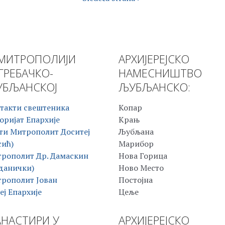
МИТРОПОЛИЈИ
АРХИЈЕРЕЈСКО
ГРЕБАЧКО-
НАМЕСНИШТВО
БЉАНСКОЈ
ЉУБЉАНСКО:
такти свештеника
Копар
оријат Епархије
Крањ
ти Митрополит Доситеј
Љубљана
сић)
Марибор
рополит Др. Дамаскин
Нова Горица
данички)
Ново Место
рополит Јован
Постојна
еј Епархије
Цеље
НАСТИРИ У
АРХИЈЕРЕЈСКО