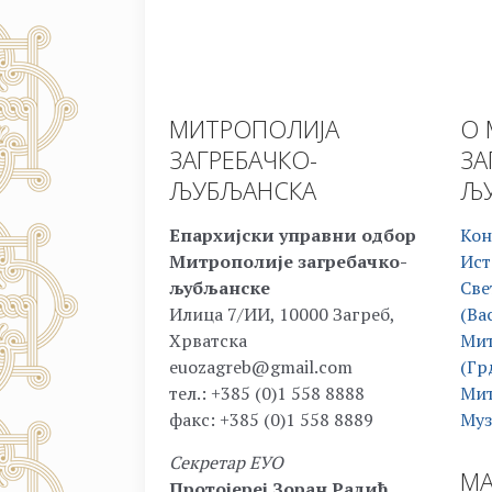
МИТРОПОЛИЈА
О 
ЗАГРЕБАЧКО-
ЗА
ЉУБЉАНСКА
ЉУ
Епархијски управни одбор
Кон
Митрополије загребачко-
Ист
љубљанске
Све
Илица 7/ИИ, 10000 Загреб,
(Ва
Хрватска
Мит
euozagreb@gmail.com
(Гр
тел.: +385 (0)1 558 8888
Мит
факс: +385 (0)1 558 8889
Муз
Секретар ЕУО
МА
Протојереј Зоран Радић