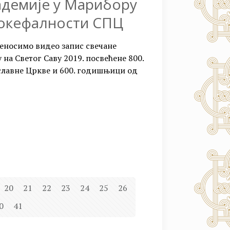
адемије у Марибору
токефалности СПЦ
реносимо видео запис свечане
на Светог Саву 2019. посвећене 800.
лавне Цркве и 600. годишњици од
20
21
22
23
24
25
26
0
41