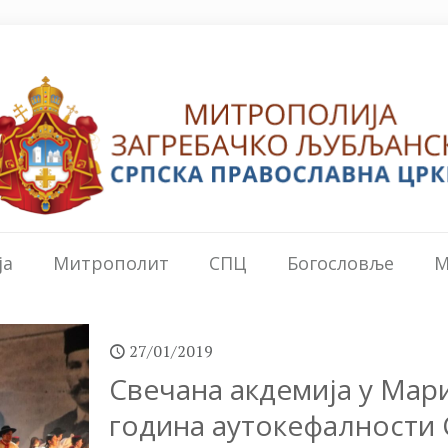
ја
Митрополит
СПЦ
Богословље
М
27/01/2019
Свечана акдемија у Ма
година аутокефалности