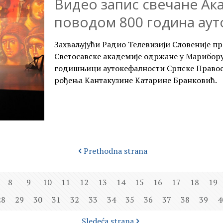
Видео запис свечане Ак
поводом 800 година ау
Захваљујући Радио Телевизији Словеније п
Светосавске академије одржане у Марибору 
годишњици аутокефалности Српске Правос
рођења Кантакузине Катарине Бранковић.
Prethodna strana
8
9
10
11
12
13
14
15
16
17
18
19
28
29
30
31
32
33
34
35
36
37
38
39
4
Sledeća strana