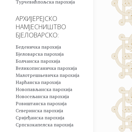
Турчевићпољска парохија
АРХИЈЕРЕЈСКО
НАМЈЕСНИШТВО
БЈЕЛОВАРСКО:
Беденичка парохија
Бјеловарска парохија
Болчанска парохија
Великописаничка парохија
Малотрешњевичка парохија
Нарћанска парохија
Новопављанска парохија
Новосељанска парохија
Ровиштанска парохија
Северинска парохија
Сријеђанска парохија
Српскокапелска парохија