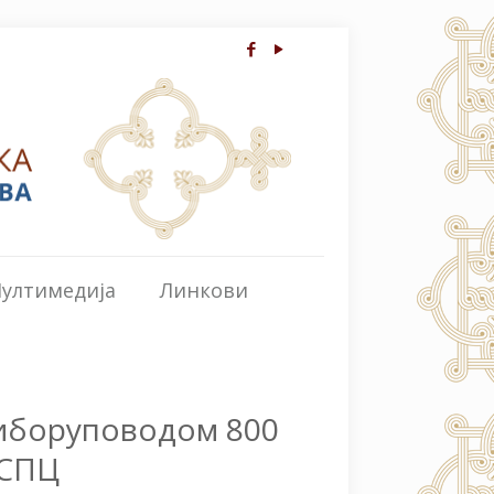
ултимедија
Линкови
риборуповодом 800
 СПЦ