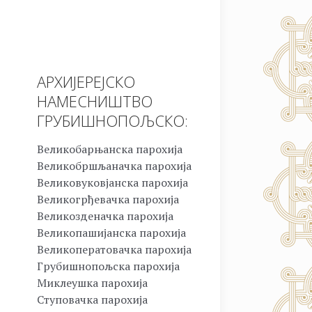
АРХИЈЕРЕЈСКО
НАМЕСНИШТВО
ГРУБИШНОПОЉСКО:
Великобарњанска парохија
Великобршљаначка парохија
Великовуковјанска парохија
Великогрђевачка парохија
Великозденачка парохија
Великопашијанска парохија
Великоператовачка парохија
Грубишнопољска парохија
Миклеушка парохија
Ступовачка парохија