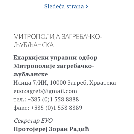
Sledeća strana
МИТРОПОЛИЈА ЗАГРЕБАЧКО-
ЉУБЉАНСКА
Епархијски управни одбор
Митрополије загребачко-
љубљанске
Илица 7/ИИ, 10000 Загреб, Хрватска
euozagreb@gmail.com
тел.: +385 (0)1 558 8888
факс: +385 (0)1 558 8889
Секретар ЕУО
Протојереј Зоран Радић