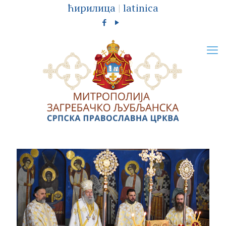
ћирилица
|
latinica