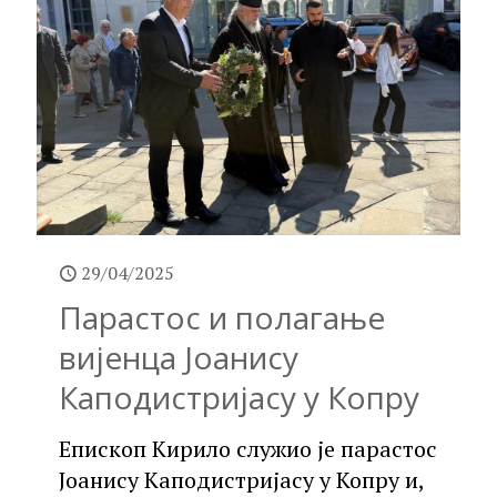
29/04/2025
Парастос и полагање
вијенца Јоанису
Каподистријасу у Копру
Епископ Кирило служио је парастос
Јоанису Каподистријасу у Копру и,