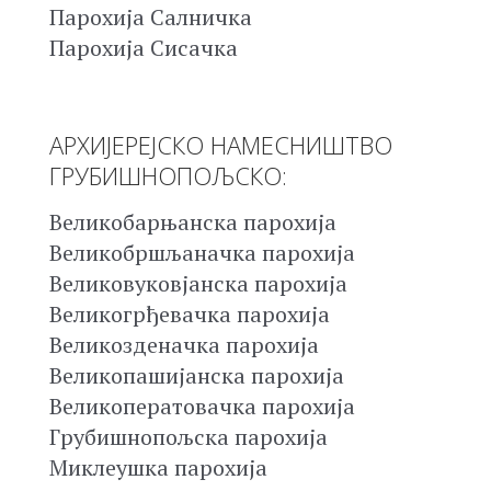
Парохија Салничка
Парохија Сисачка
АРХИЈЕРЕЈСКО НАМЕСНИШТВО
ГРУБИШНОПОЉСКО:
Великобарњанска парохија
Великобршљаначка парохија
Великовуковјанска парохија
Великогрђевачка парохија
Великозденачка парохија
Великопашијанска парохија
Великоператовачка парохија
Грубишнопољска парохија
Миклеушка парохија