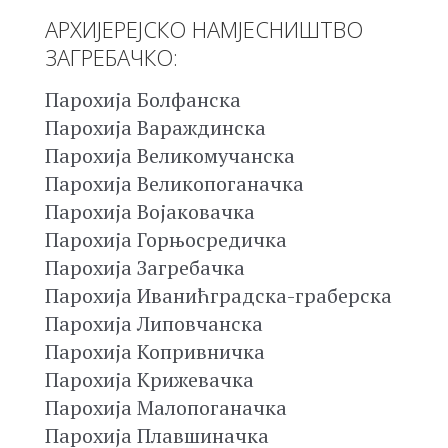
АРХИЈЕРЕЈСКО НАМЈЕСНИШТВО
ЗАГРЕБАЧКО:
Парохија Болфанска
Парохија Вараждинска
Парохија Великомучанска
Парохија Великопоганачка
Парохија Војаковачка
Парохија Горњосредичка
Парохија Загребачка
Парохија Иванићградска-граберска
Парохија Липовчанска
Парохија Копривничка
Парохија Крижевачка
Парохија Малопоганачка
Парохија Плавшиначка