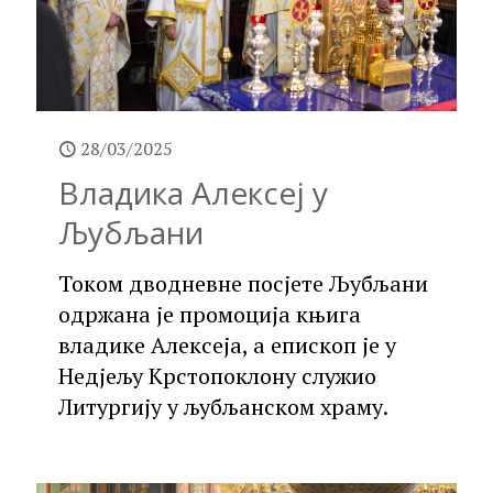
28/03/2025
Владика Алексеј у
Љубљани
Током дводневне посјете Љубљани
одржана је промоција књига
владике Алексеја, а епископ је у
Недјељу Крстопоклону служио
Литургију у љубљанском храму.