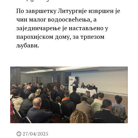
По завршетку Литургије извршен је
чин малог водоосвећења, а
заједничарење је настављено у
парохијском дому, за трпезом
љубави.
27/04/2025