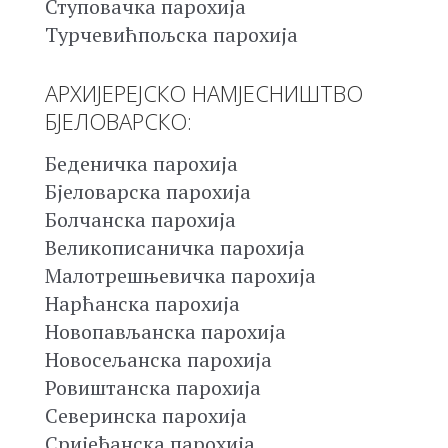
Ступовачка парохија
Турчевићпољска парохија
АРХИЈЕРЕЈСКО НАМЈЕСНИШТВО
БЈЕЛОВАРСКО:
Беденичка парохија
Бјеловарска парохија
Болчанска парохија
Великописаничка парохија
Малотрешњевичка парохија
Нарћанска парохија
Новопављанска парохија
Новосељанска парохија
Ровиштанска парохија
Северинска парохија
Сријеђанска парохија