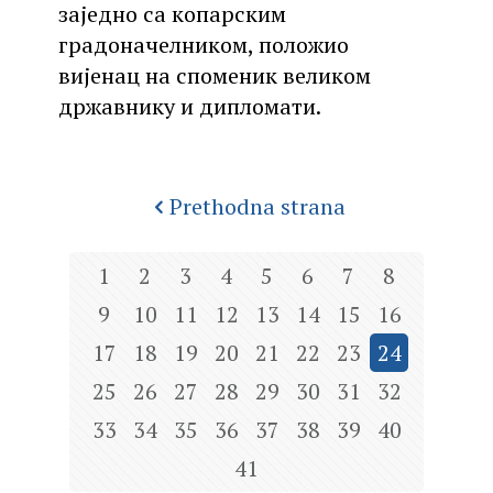
заједно са копарским
градоначелником, положио
вијенац на споменик великом
државнику и дипломати.
Prethodna strana
1
2
3
4
5
6
7
8
9
10
11
12
13
14
15
16
17
18
19
20
21
22
23
24
25
26
27
28
29
30
31
32
33
34
35
36
37
38
39
40
41