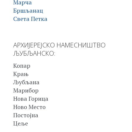
Марча
Бршљанац
Света Петка
АРХИЈЕРЕЈСКО НАМЕСНИШТВО
ЉУБЉАНСКО:
Копар
Крањ
Љубљана
Марибор
Нова Горица
Ново Место
Постојна
Цеље