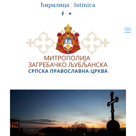
ћирилица
|
latinica