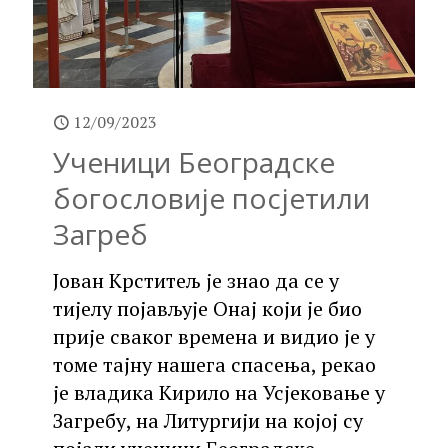
12/09/2023
Ученици Београдске
богословије посјетили
Загреб
Јован Крститељ је знао да се у
тијелу појављује Онај који је био
прије сваког времена и видио је у
томе тајну нашега спасења, рекао
је владика Кирило на Усјековање у
Загребу, на Литургији на којој су