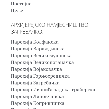
Постојна
Цеље
АРХИЈЕРЕЈСКО НАМЈЕСНИШТВО
ЗАГРЕБАЧКО:
Парохија Болфанска
Парохија Вараждинска
Парохија Великомучанска
Парохија Великопоганачка
Парохија Војаковачка
Парохија Горњосредичка
Парохија Загребачка
Парохија Иванићградска-граберска
Парохија Липовчанска
Парохија Копривничка