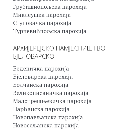
Грубишнопољска парохија
Миклеушка парохија
Ступовачка парохија
Турчевићпољска парохија
АРХИЈЕРЕЈСКО НАМЈЕСНИШТВО
БЈЕЛОВАРСКО:
Беденичка парохија
Бјеловарска парохија
Болчанска парохија
Великописаничка парохија
Малотрешњевичка парохија
Нарћанска парохија
Новопављанска парохија
Новосељанска парохија