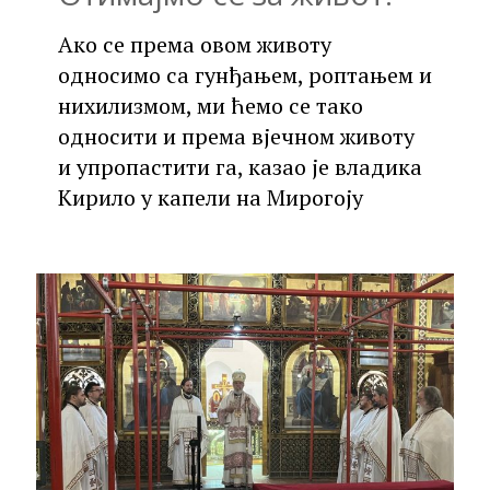
Ако се према овом животу
односимо са гунђањем, роптањем и
нихилизмом, ми ћемо се тако
односити и према вјечном животу
и упропастити га, казао је владика
Кирило у капели на Мирогоју