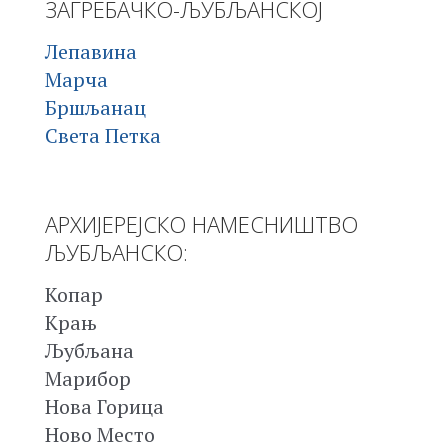
ЗАГРЕБАЧКО-ЉУБЉАНСКОЈ
Лепавина
Марча
Бршљанац
Света Петка
АРХИЈЕРЕЈСКО НАМЕСНИШТВО
ЉУБЉАНСКО:
Копар
Крањ
Љубљана
Марибор
Нова Горица
Ново Место