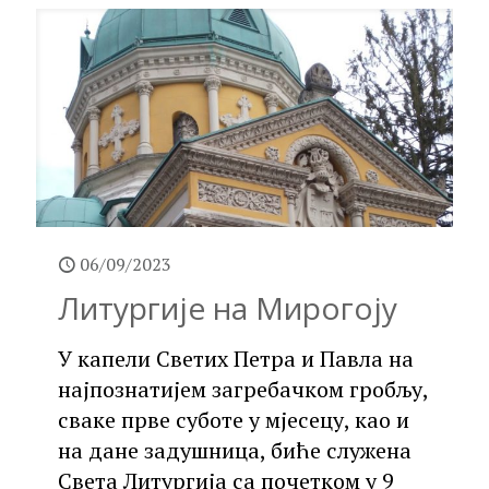
06/09/2023
Литургије на Мирогоју
У капели Светих Петра и Павла на
најпознатијем загребачком гробљу,
сваке прве суботе у мјесецу, као и
на дане задушница, биће служена
Света Литургија са почетком у 9