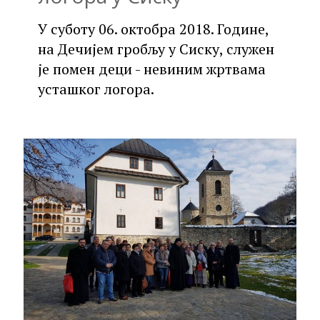
У суботу 06. октобра 2018. Године,
на Дечијем гробљу у Сиску, служен
је помен деци - невиним жртвама
усташког логора.