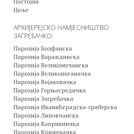
Постојна
Цеље
АРХИЈЕРЕЈСКО НАМЈЕСНИШТВО
ЗАГРЕБАЧКО:
Парохија Болфанска
Парохија Вараждинска
Парохија Великомучанска
Парохија Великопоганачка
Парохија Војаковачка
Парохија Горњосредичка
Парохија Загребачка
Парохија Иванићградска-граберска
Парохија Липовчанска
Парохија Копривничка
Парохија Крижевачка