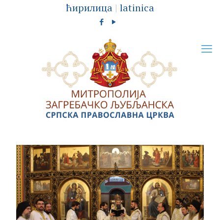
ћирилица
|
latinica