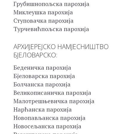
Грубишнопољска парохија
Миклеушка парохија
Ступовачка парохија
Турчевићпољска парохија
АРХИЈЕРЕЈСКО НАМЈЕСНИШТВО
БЈЕЛОВАРСКО:
Беденичка парохија
Бјеловарска парохија
Болчанска парохија
Великописаничка парохија
Малотрешњевичка парохија
Нарћанска парохија
Новопављанска парохија
Новосељанска парохија