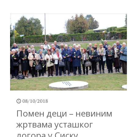
08/10/2018
Помен деци – невиним
жртвама усташког
логора у Сиску