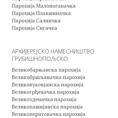
Парохија Малопоганачка
Парохија Плавшиначка
Парохија Салничка
Парохија Сисачка
АРХИЈЕРЕЈСКО НАМЕСНИШТВО
ГРУБИШНОПОЉСКО:
Великобарњанска парохија
Великобршљаначка парохија
Великовуковјанска парохија
Великогрђевачка парохија
Великозденачка парохија
Великопашијанска парохија
Великоператовачка парохија