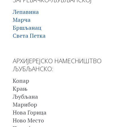
Лепавина
Марча
Бршљанац
Света Петка
АРХИЈЕРЕЈСКО НАМЕСНИШТВО
ЉУБЉАНСКО:
Копар
Крањ
Љубљана
Марибор
Нова Горица
Ново Место