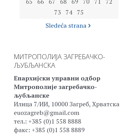
65
66
67
68
69
70
71
72
73
74
75
Sledeća strana
МИТРОПОЛИЈА ЗАГРЕБАЧКО-
ЉУБЉАНСКА
Епархијски управни одбор
Митрополије загребачко-
љубљанске
Илица 7/ИИ, 10000 Загреб, Хрватска
euozagreb@gmail.com
тел.: +385 (0)1 558 8888
факс: +385 (0)1 558 8889