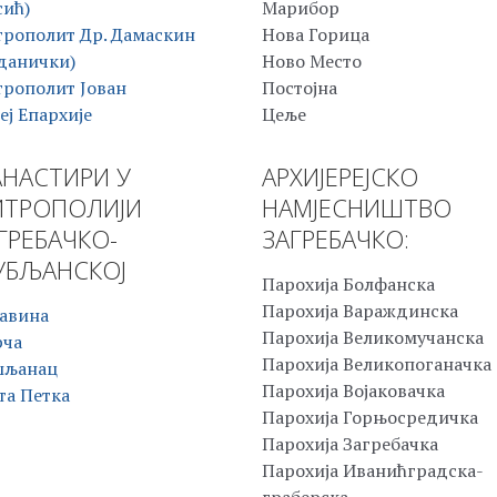
сић)
Марибор
рополит Др. Дамаскин
Нова Горица
данички)
Ново Место
рополит Јован
Постојна
еј Епархије
Цеље
НАСТИРИ У
АРХИЈЕРЕЈСКО
ТРОПОЛИЈИ
НАМЈЕСНИШТВО
ГРЕБАЧКО-
ЗАГРЕБАЧКО:
БЉАНСКОЈ
Парохија Болфанска
Парохија Вараждинска
авина
Парохија Великомучанска
рча
Парохија Великопоганачка
шљанац
Парохија Војаковачка
та Петка
Парохија Горњосредичка
Парохија Загребачка
Парохија Иванићградска-
граберска