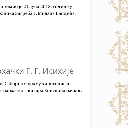
примио је 21. јуна 2018. године у
елника Загреба г. Милана Бандића.
ачки Г. Г. Исихије
ској Саборном храму хиротонисан
а мохачког, викара Епископа бачког.