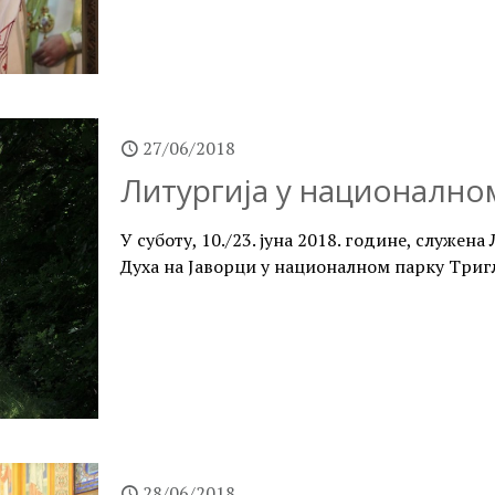
27/06/2018
Литургија у национално
У суботу, 10./23. јуна 2018. године, служен
Духа на Јаворци у националном парку Триг
28/06/2018