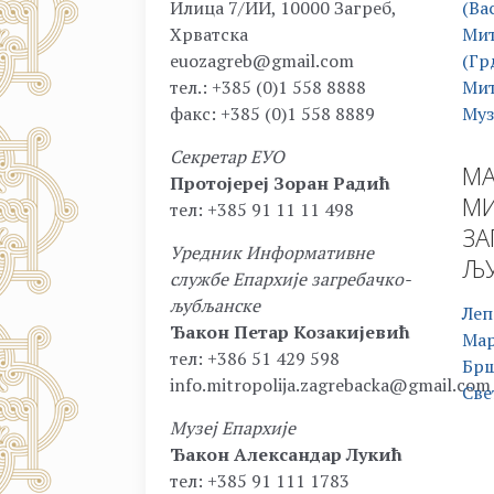
Илица 7/ИИ, 10000 Загреб,
(Ва
Хрватска
Мит
euozagreb@gmail.com
(Гр
тел.: +385 (0)1 558 8888
Мит
факс: +385 (0)1 558 8889
Муз
Секретар ЕУО
МА
Протојереј Зоран Радић
МИ
тел: +385 91 11 11 498
ЗА
Уредник Информативне
ЉУ
службе Епархије загребачко-
љубљанске
Леп
Ђакон Петар Козакијевић
Ма
тел: +386 51 429 598
Бр
info.mitropolija.zagrebacka@gmail.com
Све
Музеј Епархије
Ђакон Александар Лукић
тел: +385 91 111 1783