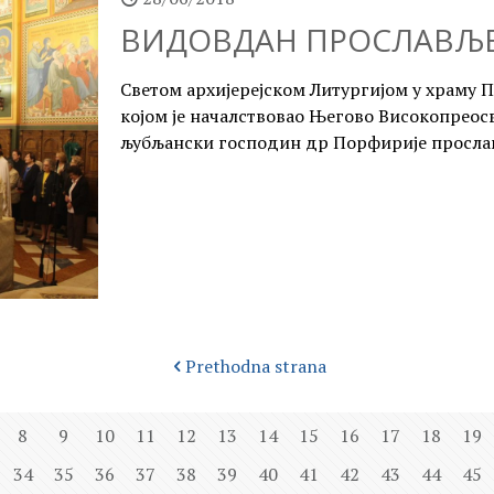
ВИДОВДАН ПРОСЛАВЉЕН
Светом архијерејском Литургијом у храму 
којом је началствовао Његово Високопрео
љубљански господин др Порфирије прослав
Prethodna strana
8
9
10
11
12
13
14
15
16
17
18
19
34
35
36
37
38
39
40
41
42
43
44
45