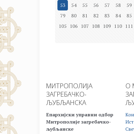
53
54
55
56
57
58
59
79
80
81
82
83
84
85
105
106
107
108
109
110
111
МИТРОПОЛИЈА
О 
ЗАГРЕБАЧКО-
ЗА
ЉУБЉАНСКА
ЉУ
Епархијски управни одбор
Кон
Митрополије загребачко-
Ист
љубљанске
Све