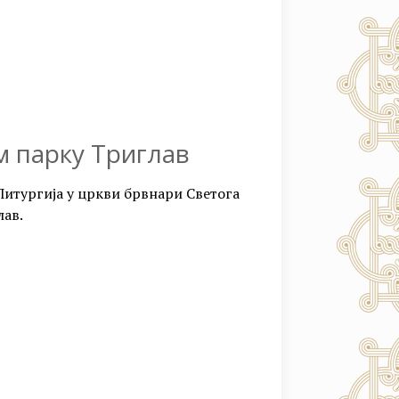
м парку Триглав
а Литургија у цркви брвнари Светога
лав.