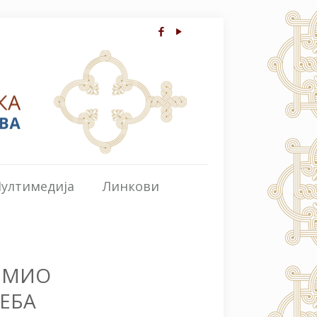
ултимедија
Линкови
РИМИО
ЕБА