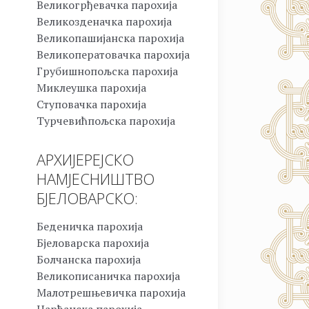
Великогрђевачка парохија
Великозденачка парохија
Великопашијанска парохија
Великоператовачка парохија
Грубишнопољска парохија
Миклеушка парохија
Ступовачка парохија
Турчевићпољска парохија
АРХИЈЕРЕЈСКО
НАМЈЕСНИШТВО
БЈЕЛОВАРСКО:
Беденичка парохија
Бјеловарска парохија
Болчанска парохија
Великописаничка парохија
Малотрешњевичка парохија
Нарћанска парохија