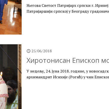
Његова Светост Патријарх српски г. Иринеј 
Патријаршији српској у Београду градонач
25/06/2018
Хиротонисан Епископ мох
У недељу, 24. јуна 2018. године, у новосад
архимандрит Исихије (Рогић) у чин Епископ