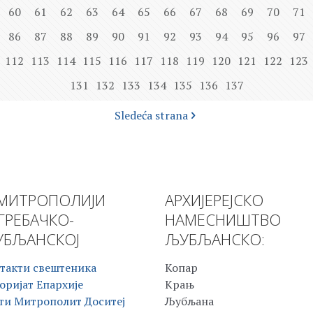
60
61
62
63
64
65
66
67
68
69
70
71
86
87
88
89
90
91
92
93
94
95
96
97
112
113
114
115
116
117
118
119
120
121
122
123
131
132
133
134
135
136
137
Sledeća strana
МИТРОПОЛИЈИ
АРХИЈЕРЕЈСКО
ГРЕБАЧКО-
НАМЕСНИШТВО
БЉАНСКОЈ
ЉУБЉАНСКО:
такти свештеника
Копар
оријат Епархије
Крањ
ти Митрополит Доситеј
Љубљана