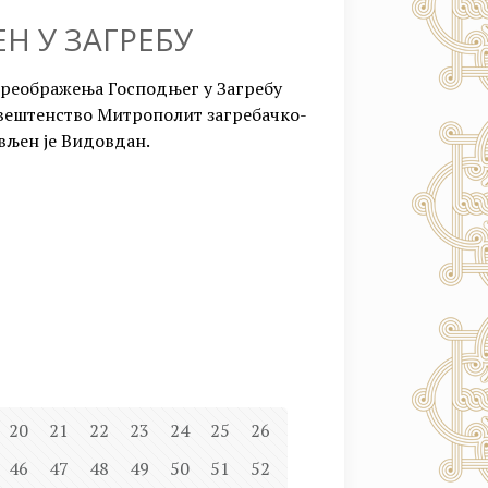
 У ЗАГРЕБУ
Преображења Господњег у Загребу
свештенство Митрополит загребачко-
љен је Видовдан.
20
21
22
23
24
25
26
46
47
48
49
50
51
52