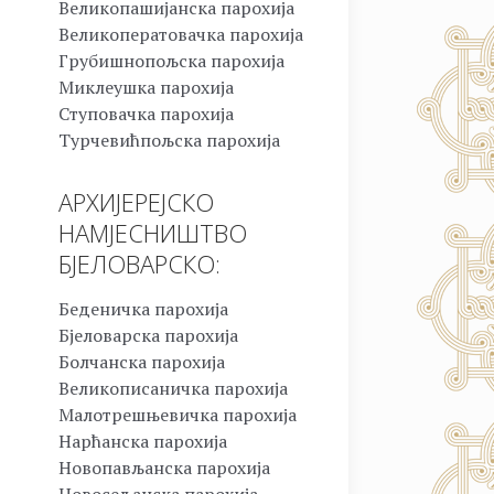
Великопашијанска парохија
Великоператовачка парохија
Грубишнопољска парохија
Миклеушка парохија
Ступовачка парохија
Турчевићпољска парохија
АРХИЈЕРЕЈСКО
НАМЈЕСНИШТВО
БЈЕЛОВАРСКО:
Беденичка парохија
Бјеловарска парохија
Болчанска парохија
Великописаничка парохија
Малотрешњевичка парохија
Нарћанска парохија
Новопављанска парохија