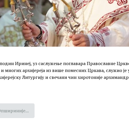
подин Иринеј, уз саслужење поглавара Православне Цркв
 многих архијереја из више помесних Цркава, служио је у н
хијерејску Литургију и свечани чин хиротоније архимандр
пшириније...