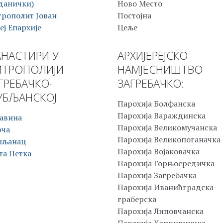
данички)
Ново Место
рополит Јован
Постојна
еј Епархије
Цеље
НАСТИРИ У
АРХИЈЕРЕЈСКО
ТРОПОЛИЈИ
НАМЈЕСНИШТВО
ГРЕБАЧКО-
ЗАГРЕБАЧКО:
БЉАНСКОЈ
Парохија Болфанска
Парохија Вараждинска
авина
Парохија Великомучанска
рча
Парохија Великопоганачка
шљанац
Парохија Војаковачка
та Петка
Парохија Горњосредичка
Парохија Загребачка
Парохија Иванићградска-
граберска
Парохија Липовчанска