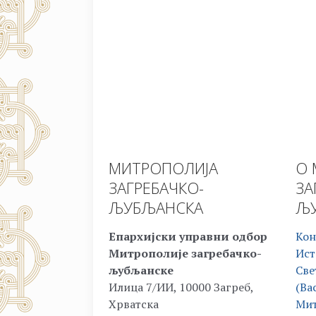
МИТРОПОЛИЈА
О 
ЗАГРЕБАЧКО-
ЗА
ЉУБЉАНСКА
ЉУ
Епархијски управни одбор
Кон
Митрополије загребачко-
Ист
љубљанске
Све
Илица 7/ИИ, 10000 Загреб,
(Ва
Хрватска
Мит