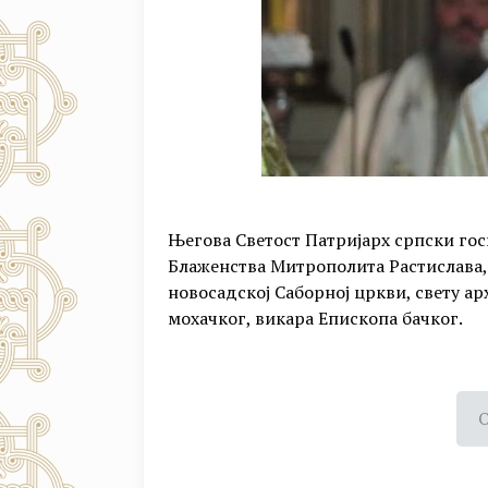
Његова Светост Патријарх српски гос
Блаженства Митрополита Растислава, и
новосадској Саборној цркви, свету ар
мохачког, викара Епископа бачког.
О