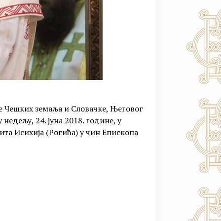
е Чешких земаља и Словачке, Његовог
едељу, 24. јуна 2018. године, у
ита Исихија (Рогића) у чин Епископа