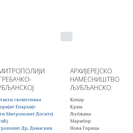
МИТРОПОЛИЈИ
АРХИЈЕРЕЈСКО
ГРЕБАЧКО-
НАМЕСНИШТВО
БЉАНСКОЈ
ЉУБЉАНСКО:
такти свештеника
Копар
оријат Епархије
Крањ
ти Митрополит Доситеј
Љубљана
сић)
Марибор
рополит Др. Дамаскин
Нова Горица