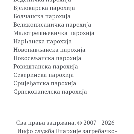
Бјеловарска парохија
Болчанска парохија
Великописаничка парохија
Малотрешњевичка парохија
Нарћанска парохија
Новопављанска парохија
Новосељанска парохија
Ровиштанска парохија
Северинска парохија
Сријеђанска парохија
Српскокапелска парохија
Сва права задржана. © 2007 - 2026 -
Инфо служба Епархије загребачко-