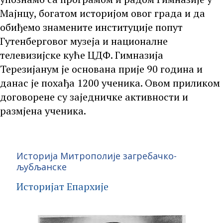
Мајнцу, богатом историјом овог града и да
обиђемо знамените институције попут
Гутенберговог музеја и националне
телевизијске куће ЦДФ. Гимназија
Терезијанум је основана прије 90 година и
данас је похађа 1200 ученика. Овом приликом
договорене су заједничке активности и
размјена ученика.
Историја Митрополије загребачко-
љубљанске
Историјат Епархије