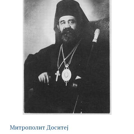
Митрополит Доситеј