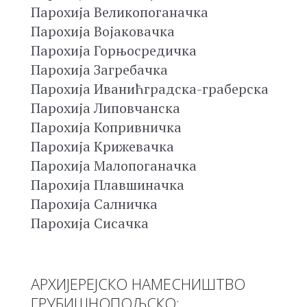
Парохија Великопоганачка
Парохија Војаковачка
Парохија Горњосредичка
Парохија Загребачка
Парохија Иванићградска-граберска
Парохија Липовчанска
Парохија Копривничка
Парохија Крижевачка
Парохија Малопоганачка
Парохија Плавшиначка
Парохија Салничка
Парохија Сисачка
АРХИЈЕРЕЈСКО НАМЕСНИШТВО
ГРУБИШНОПОЉСКО: