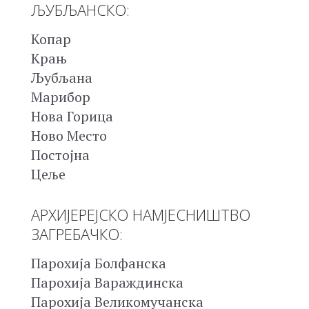
ЉУБЉАНСКО:
Копар
Крањ
Љубљана
Марибор
Нова Горица
Ново Место
Постојна
Цеље
АРХИЈЕРЕЈСКО НАМЈЕСНИШТВО
ЗАГРЕБАЧКО:
Парохија Болфанска
Парохија Вараждинска
Парохија Великомучанска