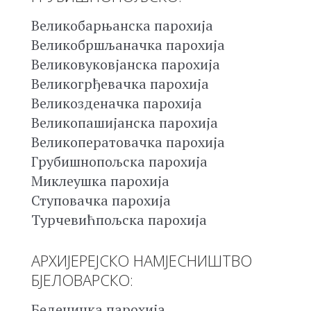
Великобарњанска парохија
Великобршљаначка парохија
Великовуковјанска парохија
Великогрђевачка парохија
Великозденачка парохија
Великопашијанска парохија
Великоператовачка парохија
Грубишнопољска парохија
Миклеушка парохија
Ступовачка парохија
Турчевићпољска парохија
АРХИЈЕРЕЈСКО НАМЈЕСНИШТВО
БЈЕЛОВАРСКО:
Беденичка парохија