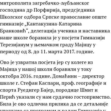
митрополита загребачко-љубљанског
господина др Порфирија, предсједника
Школског одбора Српске православне опште
гимназије „Кантакузина-Катарина
Бранковић“, делегација ученика и наставника
наше школе боравила је у посјети Гимназији
Терезијанум у њемачком граду Мајнцу у
периоду од 8. до 11. марта 2017. године.
Ово је узвратна посјета јер су колеге из
Мајнца у нашој школи боравили у току
октобра 2016. године. Домаћини – директор
школе г. Стефан Каспари, проф. географије и
спорта Руедигер Бајер, породице Шмит и
Перић указали су нам срдачно гостопримство.
Била је ово одлична прилика да се детаљније
упознамо са програмом и радом Гимназије у