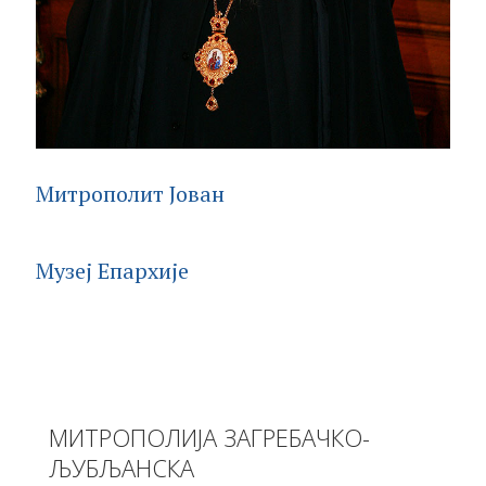
Митрополит Јован
Музеј Епархије
МИТРОПОЛИЈА ЗАГРЕБАЧКО-
ЉУБЉАНСКА