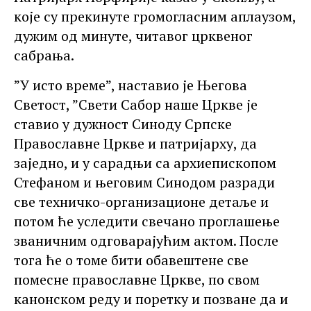
које су прекинуте громогласним аплаузом,
дужим од минуте, читавог црквеног
сабрања.
”У исто време”, наставио је Његова
Светост, ”Свети Сабор наше Цркве је
ставио у дужност Синоду Српске
Православне Цркве и патријарху, да
заједно, и у сарадњи са архиепископом
Стефаном и његовим Синодом разради
све техничко-организационе детаље и
потом ће уследити свечано проглашење
званичним одговарајућим актом. После
тога ће о томе бити обавештене све
помесне православне Цркве, по свом
канонском реду и поретку и позване да и