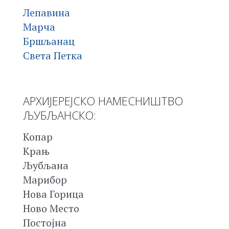
Лепавина
Марча
Бршљанац
Света Петка
АРХИЈЕРЕЈСКО НАМЕСНИШТВО
ЉУБЉАНСКО:
Копар
Крањ
Љубљана
Марибор
Нова Горица
Ново Место
Постојна