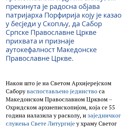
прекинута је радосна објава
патријарха Порфирија коју је казао
у бесједи у Скопљу, да Сабор
Српске Православне Цркве
прихвата и признаје
аутокефалност Македонске
Православне Цркве.
Након што је на Светом Архијерејском
Сабору
васпостављено јединство
са
Македонском Православном Црквом –
Охридском архиепископијом, која се 55
година налазила у расколу, и
заједничког
служења Свете Литургије
у храму Светог