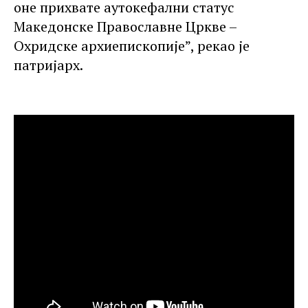
оне прихвате аутокефални статус
Македонске Православне Цркве –
Охридске архиепископије”, рекао је
патријарх.