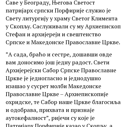
Саве у Београду, Његова Светост
патријарх српски Порфирије служио је
Свету литургију у храму Светог Климента
у Скопљу. Саслуживали су му Архиепископ
Стефан и архијереји и свештенство
Српске и Македонске Православне Цркве.
”А сада, браћо и сестре, дошавши овде
вам доносимо још једну радост. Свети
Архијерејски Сабор Српске Православне
Цркве је једногласно и једнодушно
изашао у сусрет молби Македонске
Православне Цркве – Архиепископије
охридске, те Сабор наше Цркве благосиља
и одобрава, прихвата и признаје
аутокефалност”, ријечи су које је
Патријарх Порфирије казао у Скопљу, а