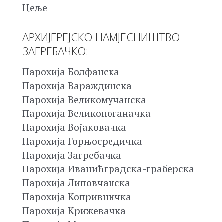
Цеље
АРХИЈЕРЕЈСКО НАМЈЕСНИШТВО
ЗАГРЕБАЧКО:
Парохија Болфанска
Парохија Вараждинска
Парохија Великомучанска
Парохија Великопоганачка
Парохија Војаковачка
Парохија Горњосредичка
Парохија Загребачка
Парохија Иванићградска-граберска
Парохија Липовчанска
Парохија Копривничка
Парохија Крижевачка