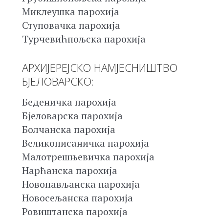
Миклеушка парохија
Ступовачка парохија
Турчевићпољска парохија
АРХИЈЕРЕЈСКО НАМЈЕСНИШТВО
БЈЕЛОВАРСКО:
Беденичка парохија
Бјеловарска парохија
Болчанска парохија
Великописаничка парохија
Малотрешњевичка парохија
Нарћанска парохија
Новопављанска парохија
Новосељанска парохија
Ровиштанска парохија