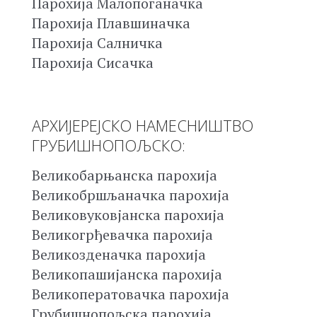
Парохија Малопоганачка
Парохија Плавшиначка
Парохија Салничка
Парохија Сисачка
АРХИЈЕРЕЈСКО НАМЕСНИШТВО
ГРУБИШНОПОЉСКО:
Великобарњанска парохија
Великобршљаначка парохија
Великовуковјанска парохија
Великогрђевачка парохија
Великозденачка парохија
Великопашијанска парохија
Великоператовачка парохија
Грубишнопољска парохија