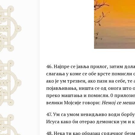
46. Најпре се јавља прилог, затим до
слагања у коме се обе врсте помисли с
ако је ум трезвен, ако пази на себе,
појављивања, ништа се од онога што о
преко маштања и помисли. 0 прилози
велики Мојсије говори:
Немој се меша
47. Ум са умом невидљиво води борбу
Исуса како би отерао демонски ум и к
48. Нека ти као образац срдачног без