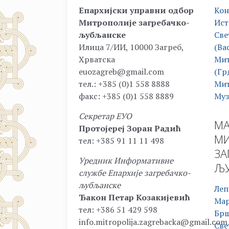
Епархијски управни одбор
Кон
Митрополије загребачко-
Ист
љубљанске
Све
Илица 7/ИИ, 10000 Загреб,
(Ва
Хрватска
Мит
euozagreb@gmail.com
(Гр
тел.: +385 (0)1 558 8888
Мит
факс: +385 (0)1 558 8889
Муз
Секретар ЕУО
МА
Протојереј Зоран Радић
МИ
тел: +385 91 11 11 498
ЗА
Уредник Информативне
ЉУ
службе Епархије загребачко-
љубљанске
Леп
Ђакон Петар Козакијевић
Ма
тел: +386 51 429 598
Бр
info.mitropolija.zagrebacka@gmail.com
Све