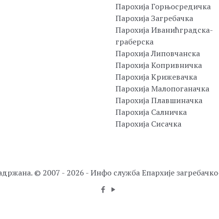
Парохија Горњосредичка
Парохија Загребачка
Парохија Иванићградска-
граберска
Парохија Липовчанска
Парохија Копривничка
Парохија Крижевачка
Парохија Малопоганачка
Парохија Плавшиначка
Парохија Салничка
Парохија Сисачка
адржана. © 2007 - 2026 - Инфо служба Епархије загребачк