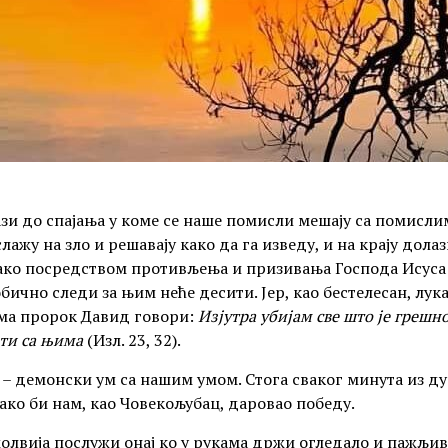
лази до спајања у коме се наше помисли мешају са помисл
лажу на зло и решавају како да га изведу, и на крају дола
 те ако посредством противљења и призивања Господа Исус
бично следи за њим неће десити. Јер, као бестелесан, лу
ма пророк Давид говори:
Изјутра убијам све што је грешн
ти са њима
(Изл. 23, 32).
 – демонски ум са нашим умом. Стога сваког минута из д
ако би нам, као Човекољубац, даровао победу.
молвија послужи онај ко у рукама држи огледало и пажљив