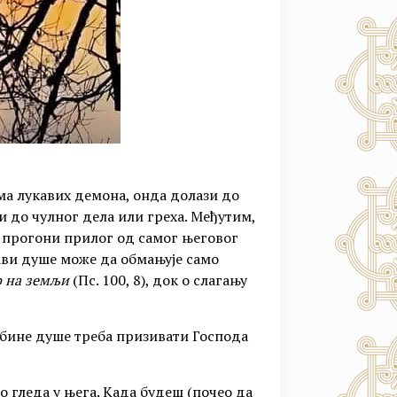
има лукавих демона, онда долази до
зи до чулног дела или греха. Међутим,
а прогони прилог од самог његовог
кави душе може да обмањује само
о на земљи
(Пс. 100, 8), док о слагању
убине душе треба призивати Господа
о гледа у њега. Када будеш (почео да