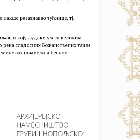
 лакше разазнавао туђинце, тј.
ављаш и коју људски ум са великим
о река сладосних Божанствених тајни
 демонских помисли и бесног
АРХИЈЕРЕЈСКО
НАМЕСНИШТВО
ГРУБИШНОПОЉСКО: