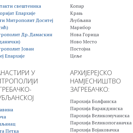
такти свештеника
Копар
оријат Епархије
Крањ
ти Митрополит Доситеј
Љубљана
сић)
Марибор
рополит Др. Дамаскин
Нова Горица
данички)
Ново Место
рополит Јован
Постојна
еј Епархије
Цеље
НАСТИРИ У
АРХИЈЕРЕЈСКО
ТРОПОЛИЈИ
НАМЈЕСНИШТВО
ГРЕБАЧКО-
ЗАГРЕБАЧКО:
БЉАНСКОЈ
Парохија Болфанска
Парохија Вараждинска
авина
Парохија Великомучанска
рча
Парохија Великопоганачка
шљанац
Парохија Војаковачка
та Петка