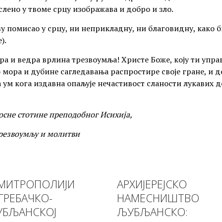
лено у твоме срцу изображава и добро и зло.
у помисао у срцу, ни неприкладну, ни благовидну, како би
).
добра и ведра врлина трезвоумља! Христе Боже, коју ти упр
 мора и дубине сагледавања распростире своје гране, и д
ва ум кога издавна опаљује нечастивост сланости лукавих
сне стотине преподобног Исихија,
трезвоумљу и молитви
МИТРОПОЛИЈИ
АРХИЈЕРЕЈСКО
ГРЕБАЧКО-
НАМЕСНИШТВО
БЉАНСКОЈ
ЉУБЉАНСКО: