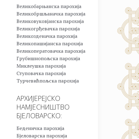
Великобарњанска парохија
Великобршљаначка парохија
Великовуковјанска парохија
Великогрђевачка парохија
Великозденачка парохија
Великопашијанска парохија
Великоператовачка парохија
Грубишнопољска парохија
Миклеушка парохија
Ступовачка парохија
Турчевићпољска парохија
АРХИЈЕРЕЈСКО
НАМЈЕСНИШТВО
БЈЕЛОВАРСКО:
Беденичка парохија
Бјеловарска парохија