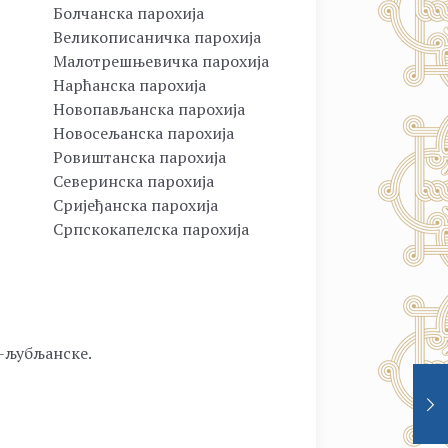
Болчанска парохија
Великописаничка парохија
Малотрешњевичка парохија
Нарћанска парохија
Новопављанска парохија
Новосељанска парохија
Ровиштанска парохија
Северинска парохија
Сријеђанска парохија
Српскокапелска парохија
о-љубљанске.