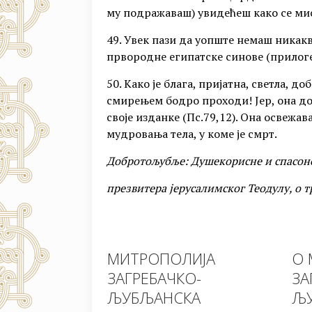
му подражаваш) увидећеш како се мис
49. Увек пази да уопште немаш никакв
првородне египатске синове (прилоге
50. Како је блага, пријатна, светла, 
смирењем бодро проходи! Јер, она до
своје изданке (Пс.79,12). Она освежа
мудровања тела, у коме је смрт.
Добротољубље: Душекорисне и спасоно
презвитера јерусалимског Теодулу, о 
МИТРОПОЛИЈА
О 
ЗАГРЕБАЧКО-
ЗА
ЉУБЉАНСКА
ЉУ