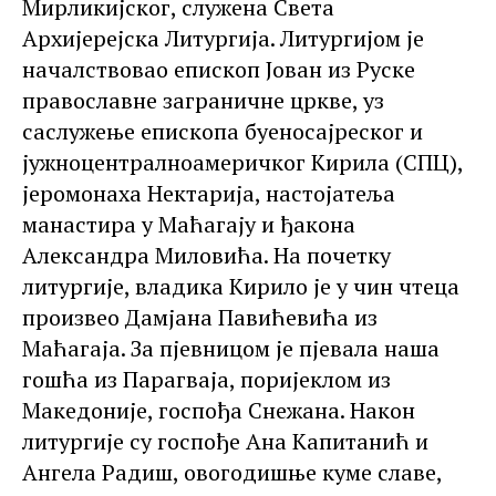
Мирликијског, служена Света
Архијерејска Литургија. Литургијом је
началствовао епископ Јован из Руске
православне заграничне цркве, уз
саслужење епископа буеносајреског и
јужноцентралноамеричког Кирила (СПЦ),
јеромонаха Нектарија, настојатеља
манастира у Маћагају и ђакона
Александра Миловића. На почетку
литургије, владика Кирило је у чин чтеца
произвео Дамјана Павићевића из
Маћагаја. За пјевницом је пјевала наша
гошћа из Парагваја, поријеклом из
Македоније, госпођа Снежана. Након
литургије су госпође Ана Капитанић и
Ангела Радиш, овогодишње куме славе,