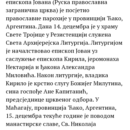
епископа Јована (Руска православна
загранична црква) је посјетио
православне парохије у провинцији Ћако,
Аргентина. Дана 14. децембра је у храму
Свете Тројице у Резистенцији служена
Света Архијерејска Литургија. Литургијом
је началствовао епископ Јован уз
саслужење епископа Кирила, јеромонаха
Нектарија и ђакона Александра
Миловића. Након литургије, владика
Кирило је крстио слугу Божијег Милутина,
сина госпође Ане Капитанић,
предсједнице црквеног одбора. У
Маћагају, провинција Ћако, Аргентина,
15. децембра текуће године је поводом
манастирске славе, Св. Николаја