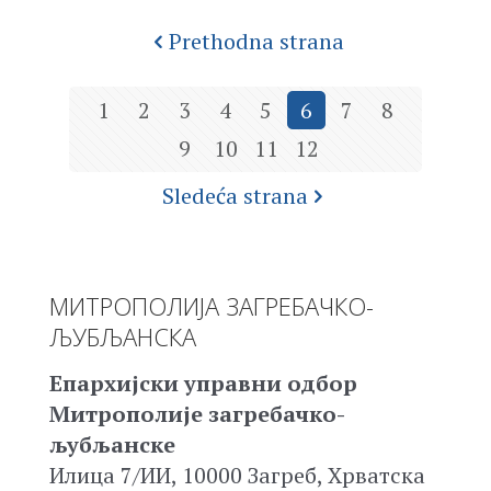
Prethodna strana
1
2
3
4
5
6
7
8
9
10
11
12
Sledeća strana
МИТРОПОЛИЈА ЗАГРЕБАЧКО-
ЉУБЉАНСКА
Епархијски управни одбор
Митрополије загребачко-
љубљанске
Илица 7/ИИ, 10000 Загреб, Хрватска