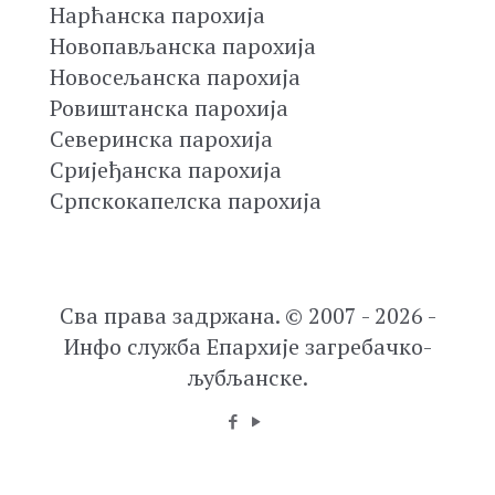
Нарћанска парохија
Новопављанска парохија
Новосељанска парохија
Ровиштанска парохија
Северинска парохија
Сријеђанска парохија
Српскокапелска парохија
Сва права задржана. © 2007 - 2026 -
Инфо служба Епархије загребачко-
љубљанске.