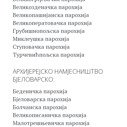
Великозденачка парохија
Великопашијанска парохија
Великоператовачка парохија
Грубишнопољска парохија
Миклеушка парохија
Ступовачка парохија
Турчевићпољска парохија
АРХИЈЕРЕЈСКО НАМЈЕСНИШТВО
БЈЕЛОВАРСКО:
Беденичка парохија
Бјеловарска парохија
Болчанска парохија
Великописаничка парохија
Малотрешњевичка парохија