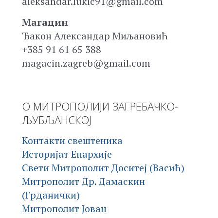
aleksandar.lukic91@gmail.com
Магацин
Ђакон Александар Миљановић
+385 91 61 65 388
magacin.zagreb@gmail.com
О МИТРОПОЛИЈИ ЗАГРЕБАЧКО-
ЉУБЉАНСКОЈ
Контакти свештеника
Историјат Епархије
Свети Митрополит Доситеј (Васић)
Митрополит Др. Дамаскин
(Грданички)
Митрополит Јован