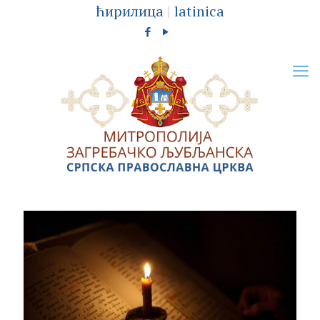
ћирилица
|
latinica