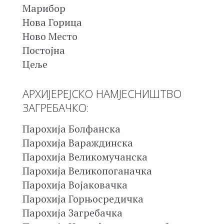
Марибор
Нова Горица
Ново Место
Постојна
Цеље
АРХИЈЕРЕЈСКО НАМЈЕСНИШТВО
ЗАГРЕБАЧКО:
Парохија Болфанска
Парохија Вараждинска
Парохија Великомучанска
Парохија Великопоганачка
Парохија Војаковачка
Парохија Горњосредичка
Парохија Загребачка