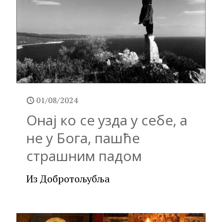
01/08/2024
Онај ко се узда у себе, а
не у Бога, пашће
страшним падом
Из Добротољубља