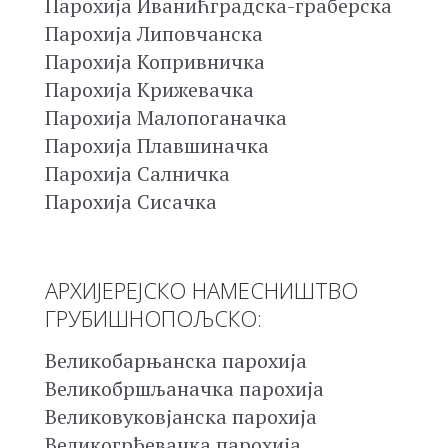
Парохија Иванићградска-граберска
Парохија Липовчанска
Парохија Копривничка
Парохија Крижевачка
Парохија Малопоганачка
Парохија Плавшиначка
Парохија Салничка
Парохија Сисачка
АРХИЈЕРЕЈСКО НАМЕСНИШТВО
ГРУБИШНОПОЉСКО:
Великобарњанска парохија
Великобршљаначка парохија
Великовуковјанска парохија
Великогрђевачка парохија